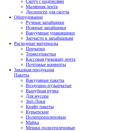
Скотч с надписями
Малярная лента
Диспенсер для скотча
Оборудование
Ручные запайщики
Ножные запайщики
Вакуумные упаковщики
Запчасти к запайщикам
Расходные материалы
Перчатки
Термоэтикетки
Кассовая (чековая) лента
Почтовые конверты
Заказная продукция
Пакеты
Вакуумные пакеты
Воздушно-пузырчатые
Вырубная ручка
Для мусора
Зип-Локи
Крафт пакеты
Курьерские
Полипропиленовые
Майка
Мешки полиэтиленовые