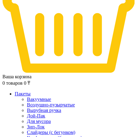
Ваша корзина
0
товаров
0
₸
Пакеты
Вакуумные
Воздушно-пузырчатые
Вырубная ручка
Дой-Пак
Для мусора
Зип-Лок
Слайдеры (с бегунком)