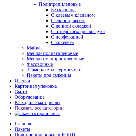
Полипропиленовые
Без клапана
C клеевым клапаном
С европодвесом
С донной складкой
С отверстием для воздуха
С перфорацией
С крючком
Майка
Мешки полиэтиленовые
Мешки полипропиленовые
Фасовочные
Термопакеты, термосумки
Пакеты под саженцы
Пленка
Картонная упаковка
Скотч
Оборудование
Расходные материалы
Показать все категории
Главная
Пакеты
Полипропиленовые и БОПП