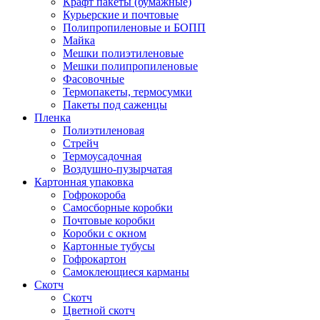
Крафт пакеты (бумажные)
Курьерские и почтовые
Полипропиленовые и БОПП
Майка
Мешки полиэтиленовые
Мешки полипропиленовые
Фасовочные
Термопакеты, термосумки
Пакеты под саженцы
Пленка
Полиэтиленовая
Стрейч
Термоусадочная
Воздушно-пузырчатая
Картонная упаковка
Гофрокороба
Самосборные коробки
Почтовые коробки
Коробки с окном
Картонные тубусы
Гофрокартон
Самоклеющиеся карманы
Скотч
Скотч
Цветной скотч