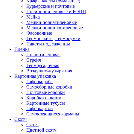
Крафт пакеты (бумажные)
Курьерские и почтовые
Полипропиленовые и БОПП
Майка
Мешки полиэтиленовые
Мешки полипропиленовые
Фасовочные
Термопакеты, термосумки
Пакеты под саженцы
Пленка
Полиэтиленовая
Стрейч
Термоусадочная
Воздушно-пузырчатая
Картонная упаковка
Гофрокороба
Самосборные коробки
Почтовые коробки
Коробки с окном
Картонные тубусы
Гофрокартон
Самоклеющиеся карманы
Скотч
Скотч
Цветной скотч