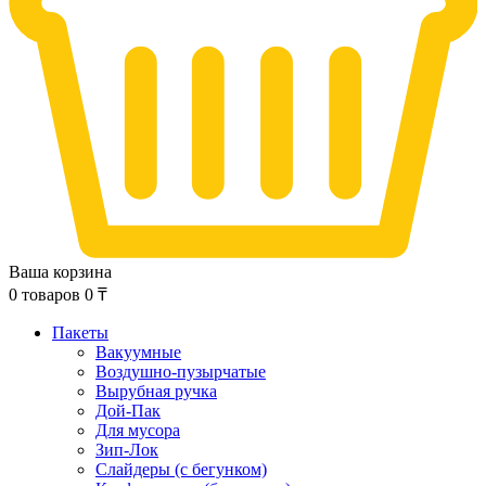
Ваша корзина
0
товаров
0
₸
Пакеты
Вакуумные
Воздушно-пузырчатые
Вырубная ручка
Дой-Пак
Для мусора
Зип-Лок
Слайдеры (с бегунком)