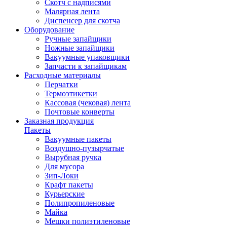
Скотч с надписями
Малярная лента
Диспенсер для скотча
Оборудование
Ручные запайщики
Ножные запайщики
Вакуумные упаковщики
Запчасти к запайщикам
Расходные материалы
Перчатки
Термоэтикетки
Кассовая (чековая) лента
Почтовые конверты
Заказная продукция
Пакеты
Вакуумные пакеты
Воздушно-пузырчатые
Вырубная ручка
Для мусора
Зип-Локи
Крафт пакеты
Курьерские
Полипропиленовые
Майка
Мешки полиэтиленовые