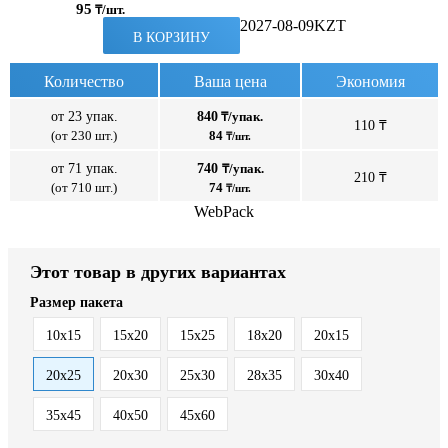
95
₸/шт.
2027-08-09
KZT
В КОРЗИНУ
Количество
Ваша цена
Экономия
от 23 упак.
840
₸/упак.
110 ₸
(от 230 шт.)
84
₸/шт.
от 71 упак.
740
₸/упак.
210 ₸
(от 710 шт.)
74
₸/шт.
WebPack
Этот товар в других вариантах
Размер пакета
10x15
15x20
15x25
18x20
20x15
20x25
20x30
25x30
28x35
30x40
35x45
40x50
45x60