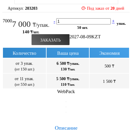
Артикул:
203203
Под заказ от
20
дней
7000
-
+
7 000
упак.
₸/упак.
50 шт.
140
₸/шт.
2027-08-09
KZT
ЗАКАЗАТЬ
Количество
Ваша цена
Экономия
от 3 упак.
6 500
₸/упак.
500 ₸
(от 150 шт.)
130
₸/шт.
от 11 упак.
5 500
₸/упак.
1 500 ₸
(от 550 шт.)
110
₸/шт.
WebPack
Описание