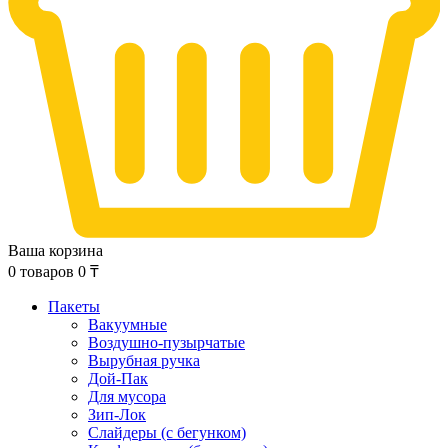
Ваша корзина
0
товаров
0
₸
Пакеты
Вакуумные
Воздушно-пузырчатые
Вырубная ручка
Дой-Пак
Для мусора
Зип-Лок
Слайдеры (с бегунком)