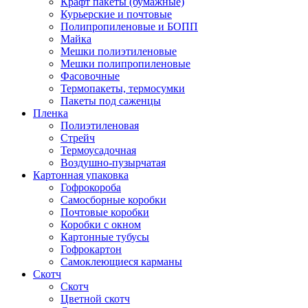
Крафт пакеты (бумажные)
Курьерские и почтовые
Полипропиленовые и БОПП
Майка
Мешки полиэтиленовые
Мешки полипропиленовые
Фасовочные
Термопакеты, термосумки
Пакеты под саженцы
Пленка
Полиэтиленовая
Стрейч
Термоусадочная
Воздушно-пузырчатая
Картонная упаковка
Гофрокороба
Самосборные коробки
Почтовые коробки
Коробки с окном
Картонные тубусы
Гофрокартон
Самоклеющиеся карманы
Скотч
Скотч
Цветной скотч