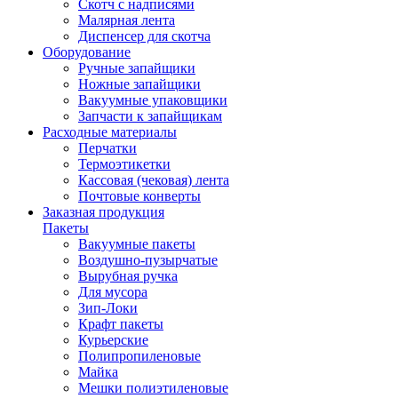
Скотч с надписями
Малярная лента
Диспенсер для скотча
Оборудование
Ручные запайщики
Ножные запайщики
Вакуумные упаковщики
Запчасти к запайщикам
Расходные материалы
Перчатки
Термоэтикетки
Кассовая (чековая) лента
Почтовые конверты
Заказная продукция
Пакеты
Вакуумные пакеты
Воздушно-пузырчатые
Вырубная ручка
Для мусора
Зип-Локи
Крафт пакеты
Курьерские
Полипропиленовые
Майка
Мешки полиэтиленовые