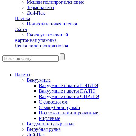
Мешки полипропиленовые
Термопакеты
Дой-Пак
Пленка
Полиэтиленовая пленка
Скотч
Скотч упаковочный
Картонная упаковка
Лента полипропиленовая
Пакеты
Вакуумные
Вакуумные пакеты ПЭТ/ПЭ
Вакуумные пакеты ПА/ПЭ
Вакуумные пакеты ОПА/ПЭ
С еврослотом
С вырубной ручкой
Подложки ламинированные
Рифленые
Воздушно-пузырчатые
Вырубная ручка
Дой-Пак