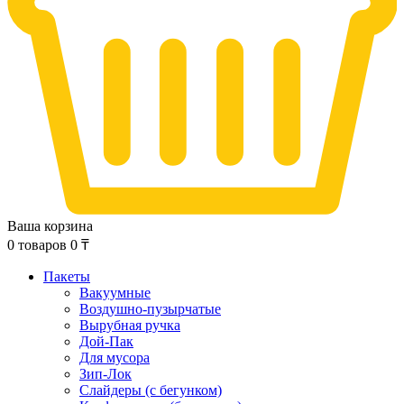
Ваша корзина
0
товаров
0
₸
Пакеты
Вакуумные
Воздушно-пузырчатые
Вырубная ручка
Дой-Пак
Для мусора
Зип-Лок
Слайдеры (с бегунком)