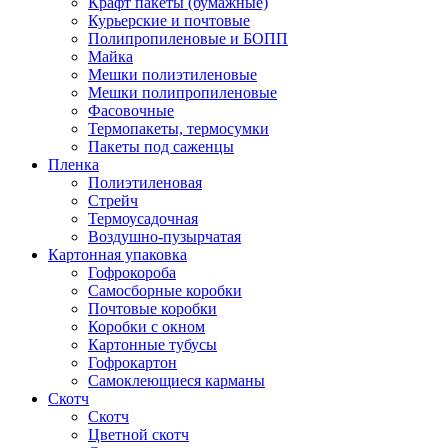
Крафт пакеты (бумажные)
Курьерские и почтовые
Полипропиленовые и БОПП
Майка
Мешки полиэтиленовые
Мешки полипропиленовые
Фасовочные
Термопакеты, термосумки
Пакеты под саженцы
Пленка
Полиэтиленовая
Стрейч
Термоусадочная
Воздушно-пузырчатая
Картонная упаковка
Гофрокороба
Самосборные коробки
Почтовые коробки
Коробки с окном
Картонные тубусы
Гофрокартон
Самоклеющиеся карманы
Скотч
Скотч
Цветной скотч