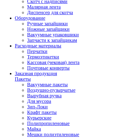
Скотч с надписями
Малярная лента
Диспенсер для скотча
Оборудование
Ручные запайщики
Ножные запайщики
Вакуумные упаковщики
Запчасти к запайщикам
Расходные материалы
Перчатки
Термоэтикетки
Кассовая (чековая) лента
Почтовые конверты
Заказная продукция
Пакеты
Вакуумные пакеты
Воздушно-пузырчатые
Вырубная ручка
Для мусора
Зип-Локи
Крафт пакеты
Курьерские
Полипропиленовые
Майка
Мешки полиэтиленовые