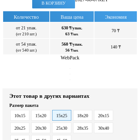
В КОРЗИНУ
Количество
Ваша цена
Экономия
от 21 упак.
630
₸/упак.
70 ₸
(от 210 шт.)
63
₸/шт.
от 54 упак.
560
₸/упак.
140 ₸
(от 540 шт.)
56
₸/шт.
WebPack
Этот товар в других вариантах
Размер пакета
10x15
15x20
15x25
18x20
20x15
20x25
20x30
25x30
28x35
30x40