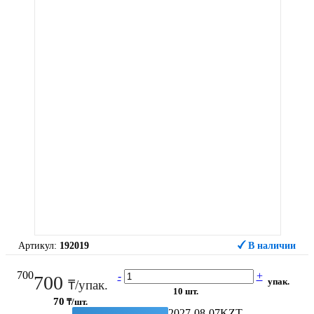
Артикул:
192019
В наличии
700
-
+
700
упак.
₸/упак.
10 шт.
70
₸/шт.
2027-08-07
KZT