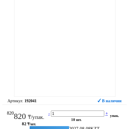
Артикул:
192041
В наличии
820
-
+
820
упак.
₸/упак.
10 шт.
82
₸/шт.
2027-08-08
KZT