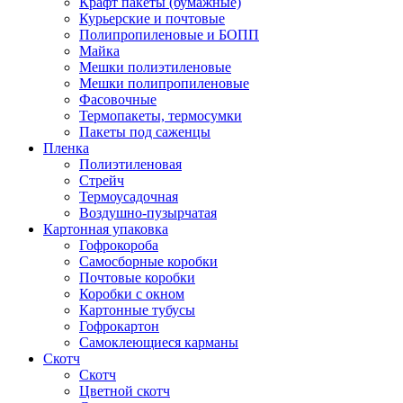
Крафт пакеты (бумажные)
Курьерские и почтовые
Полипропиленовые и БОПП
Майка
Мешки полиэтиленовые
Мешки полипропиленовые
Фасовочные
Термопакеты, термосумки
Пакеты под саженцы
Пленка
Полиэтиленовая
Стрейч
Термоусадочная
Воздушно-пузырчатая
Картонная упаковка
Гофрокороба
Самосборные коробки
Почтовые коробки
Коробки с окном
Картонные тубусы
Гофрокартон
Самоклеющиеся карманы
Скотч
Скотч
Цветной скотч