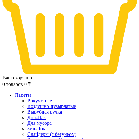
Ваша корзина
0
товаров
0
₸
Пакеты
Вакуумные
Воздушно-пузырчатые
Вырубная ручка
Дой-Пак
Для мусора
Зип-Лок
Слайдеры (с бегунком)