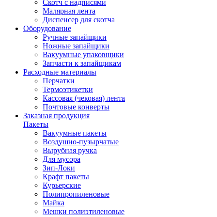
Скотч с надписями
Малярная лента
Диспенсер для скотча
Оборудование
Ручные запайщики
Ножные запайщики
Вакуумные упаковщики
Запчасти к запайщикам
Расходные материалы
Перчатки
Термоэтикетки
Кассовая (чековая) лента
Почтовые конверты
Заказная продукция
Пакеты
Вакуумные пакеты
Воздушно-пузырчатые
Вырубная ручка
Для мусора
Зип-Локи
Крафт пакеты
Курьерские
Полипропиленовые
Майка
Мешки полиэтиленовые