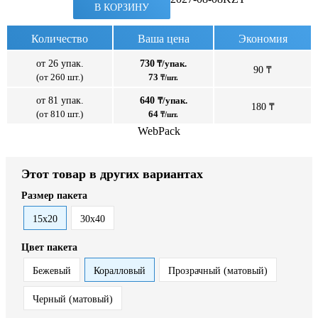
В КОРЗИНУ
Количество
Ваша цена
Экономия
от 26 упак.
730
₸/упак.
90 ₸
(от 260 шт.)
73
₸/шт.
от 81 упак.
640
₸/упак.
180 ₸
(от 810 шт.)
64
₸/шт.
WebPack
Этот товар в других вариантах
Размер пакета
15x20
30x40
Цвет пакета
Бежевый
Коралловый
Прозрачный (матовый)
Черный (матовый)