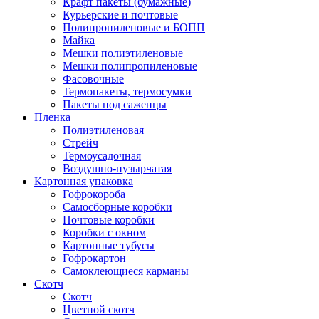
Крафт пакеты (бумажные)
Курьерские и почтовые
Полипропиленовые и БОПП
Майка
Мешки полиэтиленовые
Мешки полипропиленовые
Фасовочные
Термопакеты, термосумки
Пакеты под саженцы
Пленка
Полиэтиленовая
Стрейч
Термоусадочная
Воздушно-пузырчатая
Картонная упаковка
Гофрокороба
Самосборные коробки
Почтовые коробки
Коробки с окном
Картонные тубусы
Гофрокартон
Самоклеющиеся карманы
Скотч
Скотч
Цветной скотч