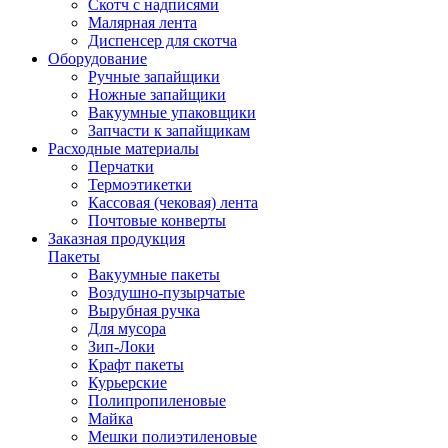
Скотч с надписями
Малярная лента
Диспенсер для скотча
Оборудование
Ручные запайщики
Ножные запайщики
Вакуумные упаковщики
Запчасти к запайщикам
Расходные материалы
Перчатки
Термоэтикетки
Кассовая (чековая) лента
Почтовые конверты
Заказная продукция
Пакеты
Вакуумные пакеты
Воздушно-пузырчатые
Вырубная ручка
Для мусора
Зип-Локи
Крафт пакеты
Курьерские
Полипропиленовые
Майка
Мешки полиэтиленовые