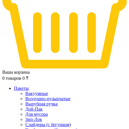
Ваша корзина
0
товаров
0
₸
Пакеты
Вакуумные
Воздушно-пузырчатые
Вырубная ручка
Дой-Пак
Для мусора
Зип-Лок
Слайдеры (с бегунком)