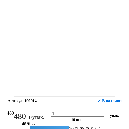
Артикул:
192014
В наличии
480
-
+
480
упак.
₸/упак.
10 шт.
48
₸/шт.
2027-08-06
KZT