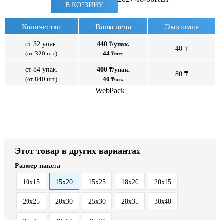
В КОРЗИНУ
Количество
Ваша цена
Экономия
от 32 упак.
440
₸/упак.
40 ₸
(от 320 шт.)
44
₸/шт.
от 84 упак.
400
₸/упак.
80 ₸
(от 840 шт.)
40
₸/шт.
WebPack
Этот товар в других вариантах
Размер пакета
10x15
15x20
15x25
18x20
20x15
20x25
20x30
25x30
28x35
30x40