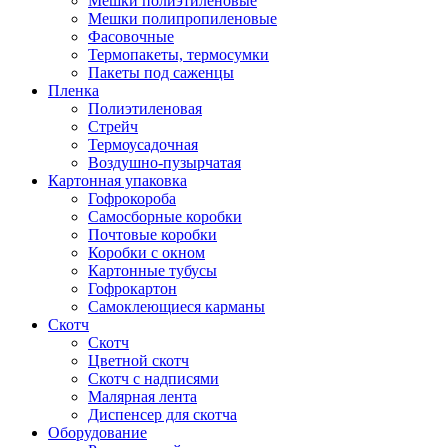
Мешки полиэтиленовые
Мешки полипропиленовые
Фасовочные
Термопакеты, термосумки
Пакеты под саженцы
Пленка
Полиэтиленовая
Стрейч
Термоусадочная
Воздушно-пузырчатая
Картонная упаковка
Гофрокороба
Самосборные коробки
Почтовые коробки
Коробки с окном
Картонные тубусы
Гофрокартон
Самоклеющиеся карманы
Скотч
Скотч
Цветной скотч
Скотч с надписями
Малярная лента
Диспенсер для скотча
Оборудование