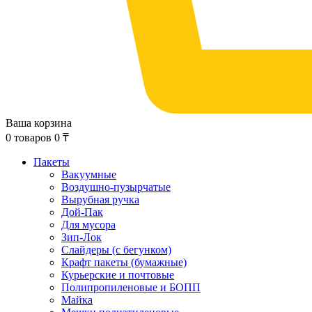
Ваша корзина
0
товаров
0
₸
Пакеты
Вакуумные
Воздушно-пузырчатые
Вырубная ручка
Дой-Пак
Для мусора
Зип-Лок
Слайдеры (с бегунком)
Крафт пакеты (бумажные)
Курьерские и почтовые
Полипропиленовые и БОПП
Майка