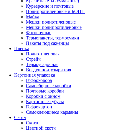
Крафт пакеты (бумажные)
Курьерские и почтовые
Полипропиленовые и БОПП
Майка
Мешки полиэтиленовые
Мешки полипропиленовые
Фасовочные
Термопакеты, термосумки
Пакеты под саженцы
Пленка
Полиэтиленовая
Стрейч
Термоусадочная
Воздушно-пузырчатая
Картонная упаковка
Гофрокороба
Самосборные коробки
Почтовые коробки
Коробки с окном
Картонные тубусы
Гофрокартон
Самоклеющиеся карманы
Скотч
Скотч
Цветной скотч