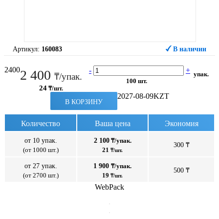
Артикул:
160083
В наличии
2400
-
+
2 400
упак.
₸/упак.
100 шт.
24
₸/шт.
2027-08-09
KZT
В КОРЗИНУ
Количество
Ваша цена
Экономия
от 10 упак.
2 100
₸/упак.
300 ₸
(от 1000 шт.)
21
₸/шт.
от 27 упак.
1 900
₸/упак.
500 ₸
(от 2700 шт.)
19
₸/шт.
WebPack