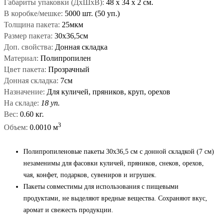
Габариты упаковки (ДxШxВ):
48
x
34
x
2 см.
В коробке/мешке:
5000 шт. (50 уп.)
Толщина пакета:
25мкм
Размер пакета:
30x36,5см
Доп. свойства:
Донная складка
Материал:
Полипропилен
Цвет пакета:
Прозрачный
Донная складка:
7см
Назначение:
Для куличей, пряников, круп, орехов
На складе:
18 уп.
Вес:
0.60 кг.
3
Объем:
0.0010 м
Полипропиленовые пакеты 30x36,5 см с донной складкой (7 см)
незаменимы для фасовки куличей, пряников, снеков, орехов,
чая, конфет, подарков, сувениров и игрушек.
Пакеты совместимы для использования с пищевыми
продуктами, не выделяют вредные вещества. Сохраняют вкус,
аромат и свежесть продукции.