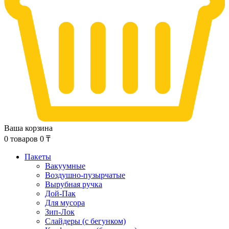
Ваша корзина
0
товаров
0
₸
Пакеты
Вакуумные
Воздушно-пузырчатые
Вырубная ручка
Дой-Пак
Для мусора
Зип-Лок
Слайдеры (с бегунком)