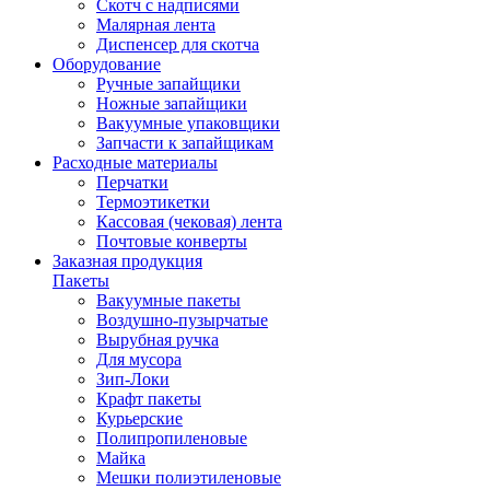
Скотч с надписями
Малярная лента
Диспенсер для скотча
Оборудование
Ручные запайщики
Ножные запайщики
Вакуумные упаковщики
Запчасти к запайщикам
Расходные материалы
Перчатки
Термоэтикетки
Кассовая (чековая) лента
Почтовые конверты
Заказная продукция
Пакеты
Вакуумные пакеты
Воздушно-пузырчатые
Вырубная ручка
Для мусора
Зип-Локи
Крафт пакеты
Курьерские
Полипропиленовые
Майка
Мешки полиэтиленовые