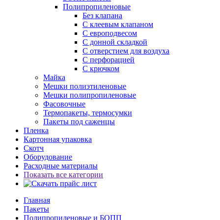
Полипропиленовые
Без клапана
C клеевым клапаном
С европодвесом
С донной складкой
С отверстием для воздуха
С перфорацией
С крючком
Майка
Мешки полиэтиленовые
Мешки полипропиленовые
Фасовочные
Термопакеты, термосумки
Пакеты под саженцы
Пленка
Картонная упаковка
Скотч
Оборудование
Расходные материалы
Показать все категории
Главная
Пакеты
Полипропиленовые и БОПП