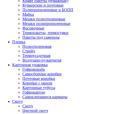
Крафт пакеты (бумажные)
Курьерские и почтовые
Полипропиленовые и БОПП
Майка
Мешки полиэтиленовые
Мешки полипропиленовые
Фасовочные
Термопакеты, термосумки
Пакеты под саженцы
Пленка
Полиэтиленовая
Стрейч
Термоусадочная
Воздушно-пузырчатая
Картонная упаковка
Гофрокороба
Самосборные коробки
Почтовые коробки
Коробки с окном
Картонные тубусы
Гофрокартон
Самоклеющиеся карманы
Скотч
Скотч
Цветной скотч