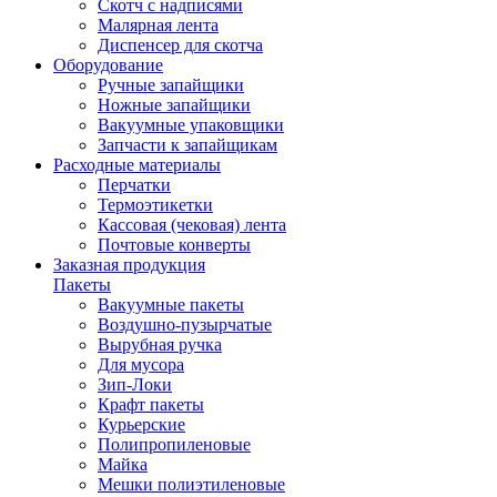
Скотч с надписями
Малярная лента
Диспенсер для скотча
Оборудование
Ручные запайщики
Ножные запайщики
Вакуумные упаковщики
Запчасти к запайщикам
Расходные материалы
Перчатки
Термоэтикетки
Кассовая (чековая) лента
Почтовые конверты
Заказная продукция
Пакеты
Вакуумные пакеты
Воздушно-пузырчатые
Вырубная ручка
Для мусора
Зип-Локи
Крафт пакеты
Курьерские
Полипропиленовые
Майка
Мешки полиэтиленовые