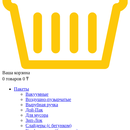
Ваша корзина
0
товаров
0
₸
Пакеты
Вакуумные
Воздушно-пузырчатые
Вырубная ручка
Дой-Пак
Для мусора
Зип-Лок
Слайдеры (с бегунком)