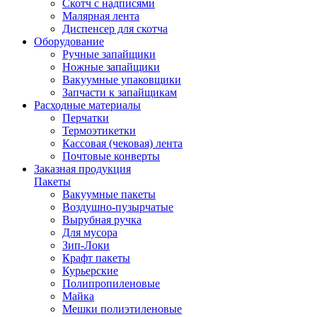
Скотч с надписями
Малярная лента
Диспенсер для скотча
Оборудование
Ручные запайщики
Ножные запайщики
Вакуумные упаковщики
Запчасти к запайщикам
Расходные материалы
Перчатки
Термоэтикетки
Кассовая (чековая) лента
Почтовые конверты
Заказная продукция
Пакеты
Вакуумные пакеты
Воздушно-пузырчатые
Вырубная ручка
Для мусора
Зип-Локи
Крафт пакеты
Курьерские
Полипропиленовые
Майка
Мешки полиэтиленовые