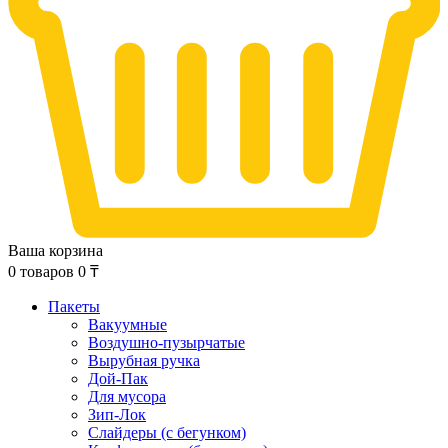
Ваша корзина
0
товаров
0
₸
Пакеты
Вакуумные
Воздушно-пузырчатые
Вырубная ручка
Дой-Пак
Для мусора
Зип-Лок
Слайдеры (с бегунком)