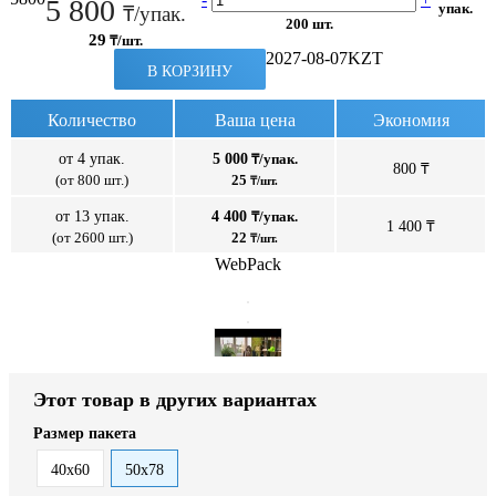
5 800
упак.
₸/упак.
200 шт.
29
₸/шт.
2027-08-07
KZT
В КОРЗИНУ
Количество
Ваша цена
Экономия
от 4 упак.
5 000
₸/упак.
800 ₸
(от 800 шт.)
25
₸/шт.
от 13 упак.
4 400
₸/упак.
1 400 ₸
(от 2600 шт.)
22
₸/шт.
WebPack
Этот товар в других вариантах
Размер пакета
40x60
50x78