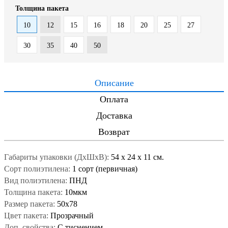
Толщина пакета
10
12
15
16
18
20
25
27
30
35
40
50
Описание
Оплата
Доставка
Возврат
Габариты упаковки (ДxШxВ):
54
x
24
x
11 см.
Сорт полиэтилена:
1 сорт (первичная)
Вид полиэтилена:
ПНД
Толщина пакета:
10мкм
Размер пакета:
50x78
Цвет пакета:
Прозрачный
Доп. свойства:
С тиснением