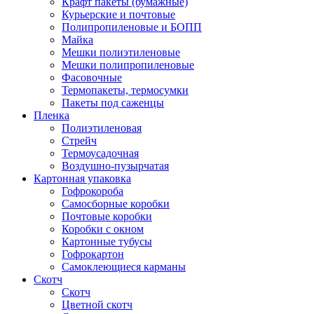
Крафт пакеты (бумажные)
Курьерские и почтовые
Полипропиленовые и БОПП
Майка
Мешки полиэтиленовые
Мешки полипропиленовые
Фасовочные
Термопакеты, термосумки
Пакеты под саженцы
Пленка
Полиэтиленовая
Стрейч
Термоусадочная
Воздушно-пузырчатая
Картонная упаковка
Гофрокороба
Самосборные коробки
Почтовые коробки
Коробки с окном
Картонные тубусы
Гофрокартон
Самоклеющиеся карманы
Скотч
Скотч
Цветной скотч