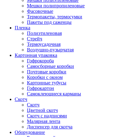
Мешки полиэтиленовые
Мешки полипропиленовые
Фасовочные
Термопакеты, термосумки
Пакеты под саженцы
Пленка
Полиэтиленовая
Стрейч
Термоусадочная
Воздушно-пузырчатая
Картонная упаковка
Гофрокороба
Самосборные коробки
Почтовые коробки
Коробки с окном
Картонные тубусы
Гофрокартон
Самоклеющиеся карманы
Скотч
Скотч
Цветной скотч
Скотч с надписями
Малярная лента
Диспенсер для скотча
Оборудование