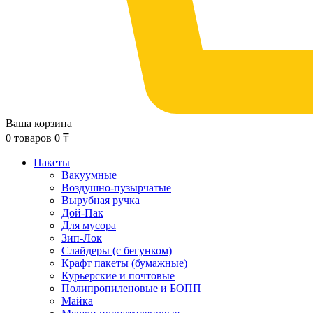
Ваша корзина
0
товаров
0
₸
Пакеты
Вакуумные
Воздушно-пузырчатые
Вырубная ручка
Дой-Пак
Для мусора
Зип-Лок
Слайдеры (с бегунком)
Крафт пакеты (бумажные)
Курьерские и почтовые
Полипропиленовые и БОПП
Майка