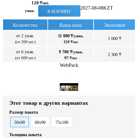
120
₸/шт.
2027-08-08
KZT
упак.
В КОРЗИНУ
Количество
Ваша цена
Экономия
от 2 упак.
11 000
₸/упак.
1 000 ₸
(от 200 шт.)
110
₸/шт.
от 6 упак.
9 700
₸/упак.
2 300 ₸
(от 600 шт.)
97
₸/шт.
WebPack
Этот товар в других вариантах
Размер пакета
50x90
60x90
75x100
Толщина пакета