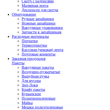
Скотч с надписями
Малярная лента
Диспенсер для скотча
Оборудование
Ручные запайщики
Ножные запайщики
Вакуумные упаковщики
Запчасти к запайщикам
Расходные материалы
Перчатки
Термоэтикетки
Кассовая (чековая) лента
Почтовые конверты
Заказная продукция
Пакеты
Вакуумные пакеты
Воздушно-пузырчатые
Вырубная ручка
Для мусора
Зип-Локи
Крафт пакеты
Курьерские
Полипропиленовые
Майка
Мешки полиэтиленовые