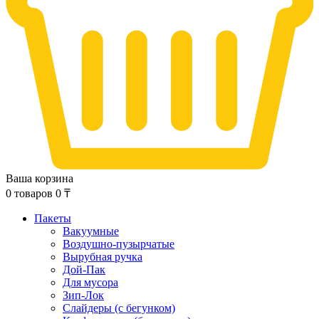
Ваша корзина
0
товаров
0
₸
Пакеты
Вакуумные
Воздушно-пузырчатые
Вырубная ручка
Дой-Пак
Для мусора
Зип-Лок
Слайдеры (с бегунком)