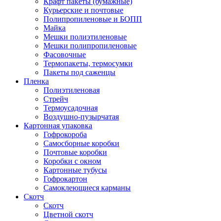
Крафт пакеты (бумажные)
Курьерские и почтовые
Полипропиленовые и БОПП
Майка
Мешки полиэтиленовые
Мешки полипропиленовые
Фасовочные
Термопакеты, термосумки
Пакеты под саженцы
Пленка
Полиэтиленовая
Стрейч
Термоусадочная
Воздушно-пузырчатая
Картонная упаковка
Гофрокороба
Самосборные коробки
Почтовые коробки
Коробки с окном
Картонные тубусы
Гофрокартон
Самоклеющиеся карманы
Скотч
Скотч
Цветной скотч