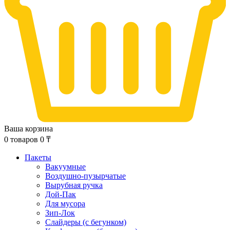
Ваша корзина
0
товаров
0
₸
Пакеты
Вакуумные
Воздушно-пузырчатые
Вырубная ручка
Дой-Пак
Для мусора
Зип-Лок
Слайдеры (с бегунком)