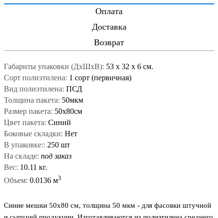
Оплата
Доставка
Возврат
Габариты упаковки (ДxШxВ):
53
x
32
x
6 см.
Сорт полиэтилена:
1 сорт (первичная)
Вид полиэтилена:
ПСД
Толщина пакета:
50мкм
Размер пакета:
50x80см
Цвет пакета:
Синий
Боковые складки:
Нет
В упаковке::
250 шт
На складе:
под заказ
Вес:
10.11 кг.
3
Объем:
0.0136 м
Синие мешки 50x80 см, толщина 50 мкм - для фасовки штучной
и сыпучей продукции. Изготавливаются из полиэтилена среднего