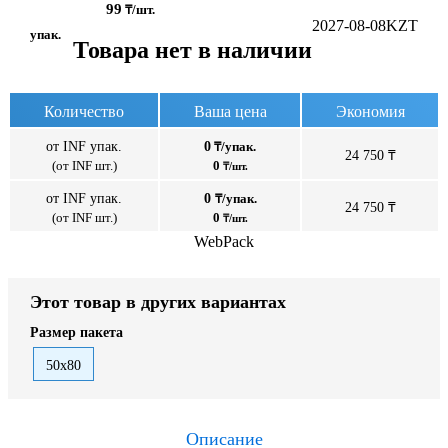
99
₸/шт.
2027-08-08
KZT
упак.
Товара нет в наличии
Количество
Ваша цена
Экономия
от INF упак.
0
₸/упак.
24 750 ₸
(от INF шт.)
0
₸/шт.
от INF упак.
0
₸/упак.
24 750 ₸
(от INF шт.)
0
₸/шт.
WebPack
Этот товар в других вариантах
Размер пакета
50x80
Описание