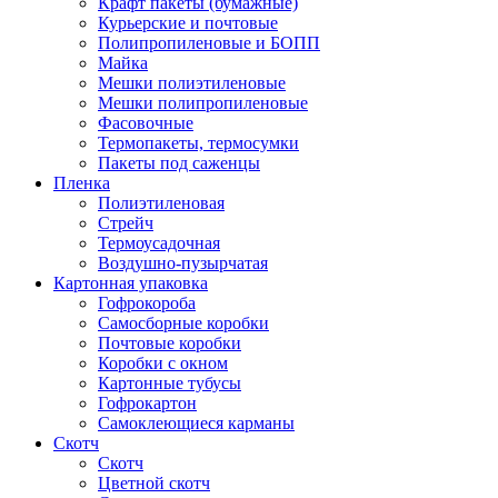
Крафт пакеты (бумажные)
Курьерские и почтовые
Полипропиленовые и БОПП
Майка
Мешки полиэтиленовые
Мешки полипропиленовые
Фасовочные
Термопакеты, термосумки
Пакеты под саженцы
Пленка
Полиэтиленовая
Стрейч
Термоусадочная
Воздушно-пузырчатая
Картонная упаковка
Гофрокороба
Самосборные коробки
Почтовые коробки
Коробки с окном
Картонные тубусы
Гофрокартон
Самоклеющиеся карманы
Скотч
Скотч
Цветной скотч