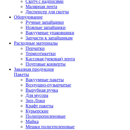
Скотч с надписями
Малярная лента
Диспенсер для скотча
Оборудование
Ручные запайщики
Ножные запайщики
Вакуумные упаковщики
Запчасти к запайщикам
Расходные материалы
Перчатки
Термоэтикетки
Кассовая (чековая) лента
Почтовые конверты
Заказная продукция
Пакеты
Вакуумные пакеты
Воздушно-пузырчатые
Вырубная ручка
Для мусора
Зип-Локи
Крафт пакеты
Курьерские
Полипропиленовые
Майка
Мешки полиэтиленовые