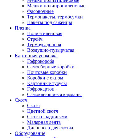
Мешки полиэтиленовые
Мешки полипропиленовые
Фасовочные
Термопакеты, термосумки
Пакеты под саженцы
Пленка
Полиэтиленовая
Стрейч
Термоусадочная
Воздушно-пузырчатая
Картонная упаковка
Гофрокороба
Самосборные коробки
Почтовые коробки
Коробки с окном
Картонные тубусы
Гофрокартон
Самоклеющиеся карманы
Скотч
Скотч
Цветной скотч
Скотч с надписями
Малярная лента
Диспенсер для скотча
Оборудование