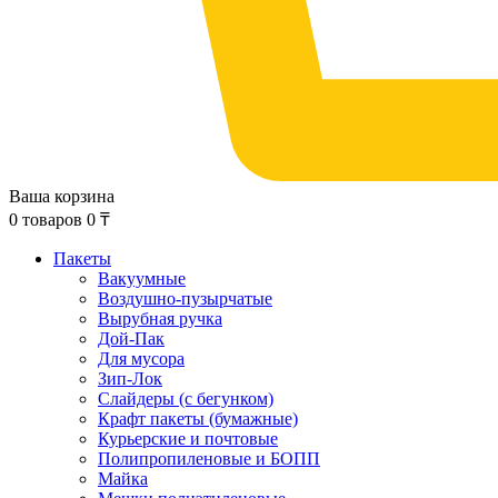
Ваша корзина
0
товаров
0
₸
Пакеты
Вакуумные
Воздушно-пузырчатые
Вырубная ручка
Дой-Пак
Для мусора
Зип-Лок
Слайдеры (с бегунком)
Крафт пакеты (бумажные)
Курьерские и почтовые
Полипропиленовые и БОПП
Майка