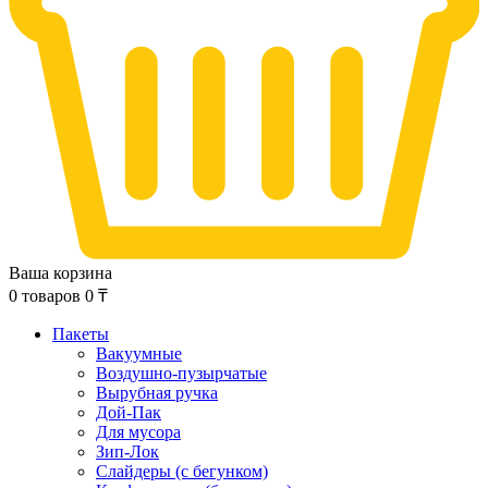
Ваша корзина
0
товаров
0
₸
Пакеты
Вакуумные
Воздушно-пузырчатые
Вырубная ручка
Дой-Пак
Для мусора
Зип-Лок
Слайдеры (с бегунком)