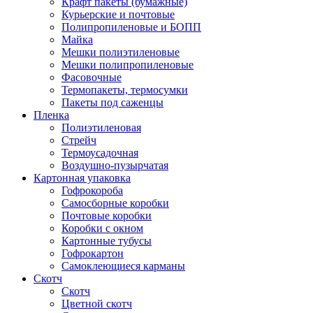
Крафт пакеты (бумажные)
Курьерские и почтовые
Полипропиленовые и БОПП
Майка
Мешки полиэтиленовые
Мешки полипропиленовые
Фасовочные
Термопакеты, термосумки
Пакеты под саженцы
Пленка
Полиэтиленовая
Стрейч
Термоусадочная
Воздушно-пузырчатая
Картонная упаковка
Гофрокороба
Самосборные коробки
Почтовые коробки
Коробки с окном
Картонные тубусы
Гофрокартон
Самоклеющиеся карманы
Скотч
Скотч
Цветной скотч