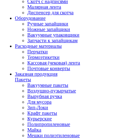
Скотч с надписями
Малярная лента
Диспенсер для скотча
Оборудование
Ручные запайщики
Ножные запайщики
Вакуумные упаковщики
Запчасти к запайщикам
Расходные материалы
Перчатки
Термоэтикетки
Кассовая (чековая) лента
Почтовые конверты
Заказная продукция
Пакеты
Вакуумные пакеты
Воздушно-пузырчатые
Вырубная ручка
Для мусора
Зип-Локи
Крафт пакеты
Курьерские
Полипропиленовые
Майка
Мешки полиэтиленовые