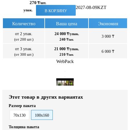
270
₸/шт.
2027-08-09
KZT
упак.
В КОРЗИНУ
Количество
Ваша цена
Экономия
от 2 упак.
24 000
₸/упак.
3 000 ₸
(от 200 шт.)
240
₸/шт.
от 3 упак.
21 000
₸/упак.
6 000 ₸
(от 300 шт.)
210
₸/шт.
WebPack
Этот товар в других вариантах
Размер пакета
70x130
100x160
Толщина пакета