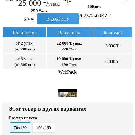
25 000
₸/упак.
100 шт.
250
₸/шт.
2027-08-08
KZT
упак.
В КОРЗИНУ
Количество
Ваша цена
Экономия
от 2 упак.
22 000
₸/упак.
3 000 ₸
(от 200 шт.)
220
₸/шт.
от 3 упак.
19 000
₸/упак.
6 000 ₸
(от 300 шт.)
190
₸/шт.
WebPack
Этот товар в других вариантах
Размер пакета
70x130
100x160