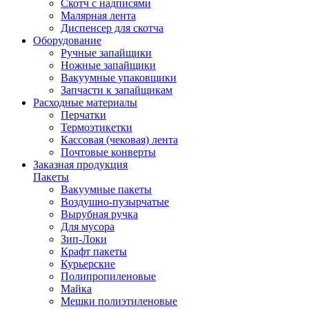
Скотч с надписями
Малярная лента
Диспенсер для скотча
Оборудование
Ручные запайщики
Ножные запайщики
Вакуумные упаковщики
Запчасти к запайщикам
Расходные материалы
Перчатки
Термоэтикетки
Кассовая (чековая) лента
Почтовые конверты
Заказная продукция
Пакеты
Вакуумные пакеты
Воздушно-пузырчатые
Вырубная ручка
Для мусора
Зип-Локи
Крафт пакеты
Курьерские
Полипропиленовые
Майка
Мешки полиэтиленовые