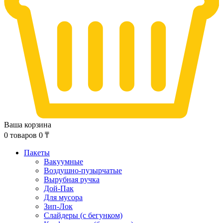
Ваша корзина
0
товаров
0
₸
Пакеты
Вакуумные
Воздушно-пузырчатые
Вырубная ручка
Дой-Пак
Для мусора
Зип-Лок
Слайдеры (с бегунком)