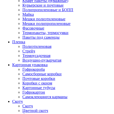
Крафт пакеты (бумажные)
Курьерские и почтовые
Полипропиленовые и БОПП
Майка
Мешки полиэтиленовые
Мешки полипропиленовые
Фасовочные
Термопакеты, термосумки
Пакеты под саженцы
Пленка
Полиэтиленовая
Стрейч
Термоусадочная
Воздушно-пузырчатая
Картонная упаковка
Гофрокороба
Самосборные коробки
Почтовые коробки
Коробки с окном
Картонные тубусы
Гофрокартон
Самоклеющиеся карманы
Скотч
Скотч
Цветной скотч