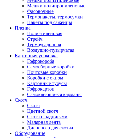
Мешки полиэтиленовые
Мешки полипропиленовые
Фасовочные
Термопакеты, термосумки
Пакеты под саженцы
Пленка
Полиэтиленовая
Стрейч
Термоусадочная
Воздушно-пузырчатая
Картонная упаковка
Гофрокороба
Самосборные коробки
Почтовые коробки
Коробки с окном
Картонные тубусы
Гофрокартон
Самоклеющиеся карманы
Скотч
Скотч
Цветной скотч
Скотч с надписями
Малярная лента
Диспенсер для скотча
Оборудование