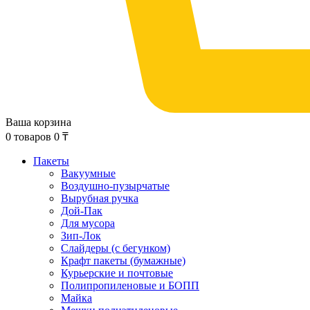
Ваша корзина
0
товаров
0
₸
Пакеты
Вакуумные
Воздушно-пузырчатые
Вырубная ручка
Дой-Пак
Для мусора
Зип-Лок
Слайдеры (с бегунком)
Крафт пакеты (бумажные)
Курьерские и почтовые
Полипропиленовые и БОПП
Майка