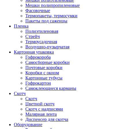
Мешки полиэтиленовые
Мешки полипропиленовые
Фасовочные
Термопакеты, термосумки
Пакеты под саженцы
Пленка
Полиэтиленовая
Стрейч
Термоусадочная
Воздушно-пузырчатая
Картонная упаковка
Гофрокороба
Самосборные коробки
Почтовые коробки
Коробки с окном
Картонные тубусы
Гофрокартон
Самоклеющиеся карманы
Скотч
Скотч
Цветной скотч
Скотч с надписями
Малярная лента
Диспенсер для скотча
Оборудование