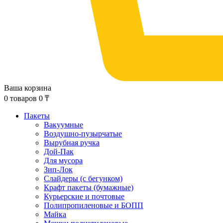
Ваша корзина
0
товаров
0
₸
Пакеты
Вакуумные
Воздушно-пузырчатые
Вырубная ручка
Дой-Пак
Для мусора
Зип-Лок
Слайдеры (с бегунком)
Крафт пакеты (бумажные)
Курьерские и почтовые
Полипропиленовые и БОПП
Майка