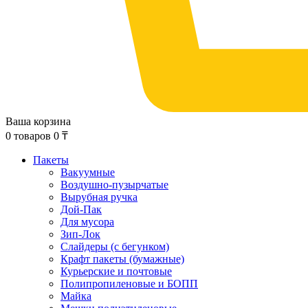
Ваша корзина
0
товаров
0
₸
Пакеты
Вакуумные
Воздушно-пузырчатые
Вырубная ручка
Дой-Пак
Для мусора
Зип-Лок
Слайдеры (с бегунком)
Крафт пакеты (бумажные)
Курьерские и почтовые
Полипропиленовые и БОПП
Майка