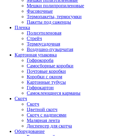
Мешки полиэтиленовые
Мешки полипропиленовые
Фасовочные
Термопакеты, термосумки
Пакеты под саженцы
Пленка
Полиэтиленовая
Стрейч
Термоусадочная
Воздушно-пузырчатая
Картонная упаковка
Гофрокороба
Самосборные коробки
Почтовые коробки
Коробки с окном
Картонные тубусы
Гофрокартон
Самоклеющиеся карманы
Скотч
Скотч
Цветной скотч
Скотч с надписями
Малярная лента
Диспенсер для скотча
Оборудование