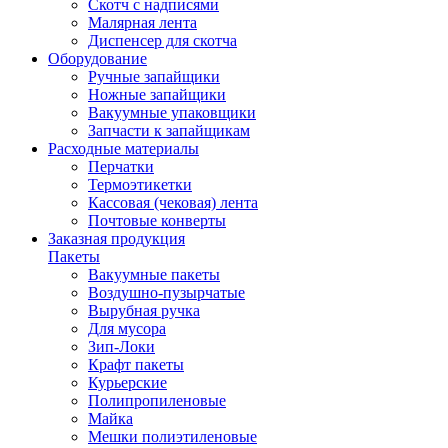
Скотч с надписями
Малярная лента
Диспенсер для скотча
Оборудование
Ручные запайщики
Ножные запайщики
Вакуумные упаковщики
Запчасти к запайщикам
Расходные материалы
Перчатки
Термоэтикетки
Кассовая (чековая) лента
Почтовые конверты
Заказная продукция
Пакеты
Вакуумные пакеты
Воздушно-пузырчатые
Вырубная ручка
Для мусора
Зип-Локи
Крафт пакеты
Курьерские
Полипропиленовые
Майка
Мешки полиэтиленовые