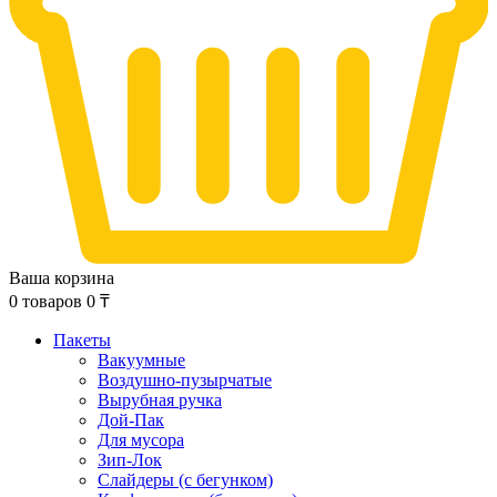
Ваша корзина
0
товаров
0
₸
Пакеты
Вакуумные
Воздушно-пузырчатые
Вырубная ручка
Дой-Пак
Для мусора
Зип-Лок
Слайдеры (с бегунком)