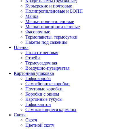
Крафт пакеты (бумажные)
Курьерские и почтовые
Полипропиленовые и БОПП
Майка
Мешки полиэтиленовые
Мешки полипропиленовые
Фасовочные
Термопакеты, термосумки
Пакеты под саженцы
Пленка
Полиэтиленовая
Стрейч
Термоусадочная
Воздушно-пузырчатая
Картонная упаковка
Гофрокороба
Самосборные коробки
Почтовые коробки
Коробки с окном
Картонные тубусы
Гофрокартон
Самоклеющиеся карманы
Скотч
Скотч
Цветной скотч