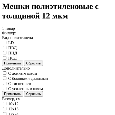
Мешки полиэтиленовые с
толщиной 12 мкм
1
товар
Фильтр:
Вид полиэтилена
LD
ПВД
ПНД
ПСД
Применить
Сбросить
Дополнительно
C донным швом
С боковыми фальцами
С тиснением
С усиленным швом
Применить
Сбросить
Размер, см
10x12
12x15
17x24