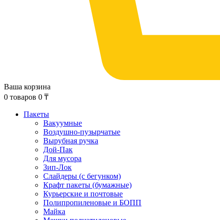
Ваша корзина
0
товаров
0
₸
Пакеты
Вакуумные
Воздушно-пузырчатые
Вырубная ручка
Дой-Пак
Для мусора
Зип-Лок
Слайдеры (с бегунком)
Крафт пакеты (бумажные)
Курьерские и почтовые
Полипропиленовые и БОПП
Майка