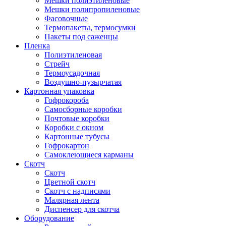
Мешки полиэтиленовые
Мешки полипропиленовые
Фасовочные
Термопакеты, термосумки
Пакеты под саженцы
Пленка
Полиэтиленовая
Стрейч
Термоусадочная
Воздушно-пузырчатая
Картонная упаковка
Гофрокороба
Самосборные коробки
Почтовые коробки
Коробки с окном
Картонные тубусы
Гофрокартон
Самоклеющиеся карманы
Скотч
Скотч
Цветной скотч
Скотч с надписями
Малярная лента
Диспенсер для скотча
Оборудование