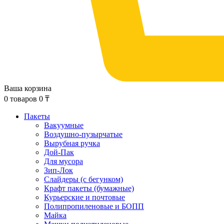
Ваша корзина
0
товаров
0
₸
Пакеты
Вакуумные
Воздушно-пузырчатые
Вырубная ручка
Дой-Пак
Для мусора
Зип-Лок
Слайдеры (с бегунком)
Крафт пакеты (бумажные)
Курьерские и почтовые
Полипропиленовые и БОПП
Майка