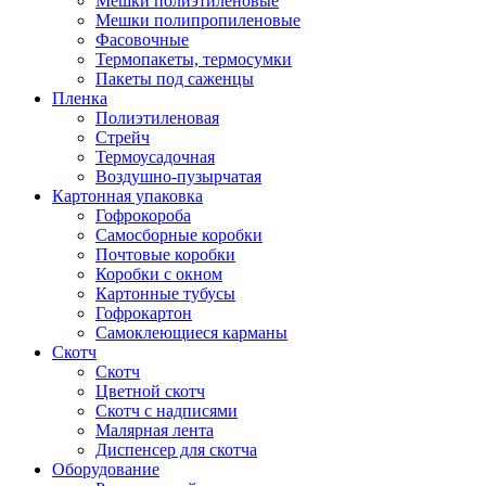
Мешки полиэтиленовые
Мешки полипропиленовые
Фасовочные
Термопакеты, термосумки
Пакеты под саженцы
Пленка
Полиэтиленовая
Стрейч
Термоусадочная
Воздушно-пузырчатая
Картонная упаковка
Гофрокороба
Самосборные коробки
Почтовые коробки
Коробки с окном
Картонные тубусы
Гофрокартон
Самоклеющиеся карманы
Скотч
Скотч
Цветной скотч
Скотч с надписями
Малярная лента
Диспенсер для скотча
Оборудование