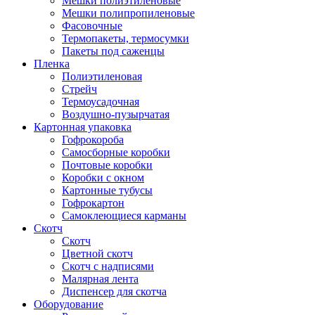
Мешки полиэтиленовые
Мешки полипропиленовые
Фасовочные
Термопакеты, термосумки
Пакеты под саженцы
Пленка
Полиэтиленовая
Стрейч
Термоусадочная
Воздушно-пузырчатая
Картонная упаковка
Гофрокороба
Самосборные коробки
Почтовые коробки
Коробки с окном
Картонные тубусы
Гофрокартон
Самоклеющиеся карманы
Скотч
Скотч
Цветной скотч
Скотч с надписями
Малярная лента
Диспенсер для скотча
Оборудование