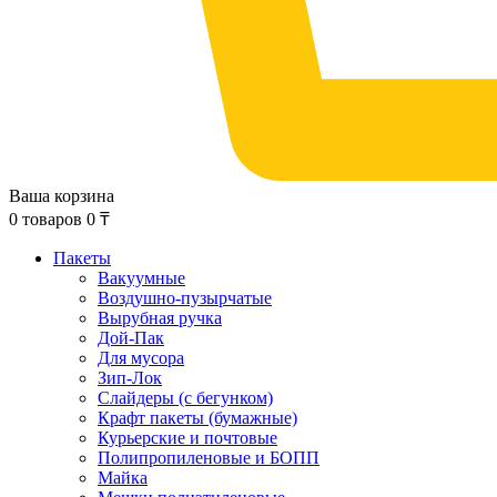
Ваша корзина
0
товаров
0
₸
Пакеты
Вакуумные
Воздушно-пузырчатые
Вырубная ручка
Дой-Пак
Для мусора
Зип-Лок
Слайдеры (с бегунком)
Крафт пакеты (бумажные)
Курьерские и почтовые
Полипропиленовые и БОПП
Майка