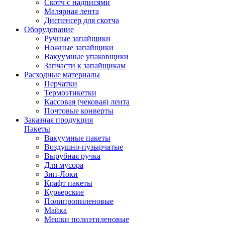
Скотч с надписями
Малярная лента
Диспенсер для скотча
Оборудование
Ручные запайщики
Ножные запайщики
Вакуумные упаковщики
Запчасти к запайщикам
Расходные материалы
Перчатки
Термоэтикетки
Кассовая (чековая) лента
Почтовые конверты
Заказная продукция
Пакеты
Вакуумные пакеты
Воздушно-пузырчатые
Вырубная ручка
Для мусора
Зип-Локи
Крафт пакеты
Курьерские
Полипропиленовые
Майка
Мешки полиэтиленовые