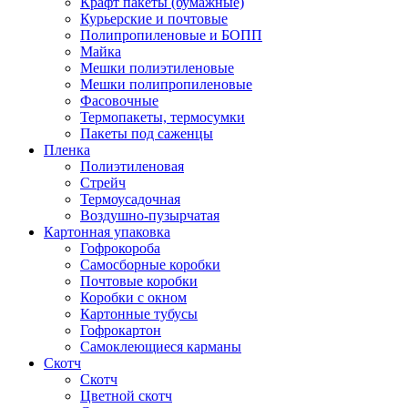
Крафт пакеты (бумажные)
Курьерские и почтовые
Полипропиленовые и БОПП
Майка
Мешки полиэтиленовые
Мешки полипропиленовые
Фасовочные
Термопакеты, термосумки
Пакеты под саженцы
Пленка
Полиэтиленовая
Стрейч
Термоусадочная
Воздушно-пузырчатая
Картонная упаковка
Гофрокороба
Самосборные коробки
Почтовые коробки
Коробки с окном
Картонные тубусы
Гофрокартон
Самоклеющиеся карманы
Скотч
Скотч
Цветной скотч