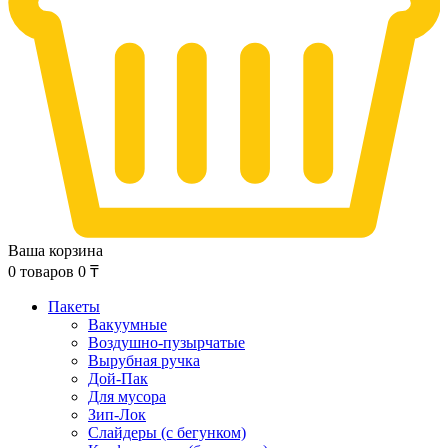
Ваша корзина
0
товаров
0
₸
Пакеты
Вакуумные
Воздушно-пузырчатые
Вырубная ручка
Дой-Пак
Для мусора
Зип-Лок
Слайдеры (с бегунком)