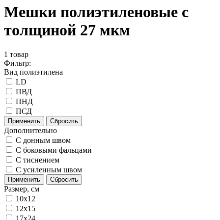
Мешки полиэтиленовые с
толщиной 27 мкм
1
товар
Фильтр:
Вид полиэтилена
LD
ПВД
ПНД
ПСД
Применить
Сбросить
Дополнительно
C донным швом
С боковыми фальцами
С тиснением
С усиленным швом
Применить
Сбросить
Размер, см
10x12
12x15
17x24