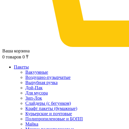
Ваша корзина
0
товаров
0
₸
Пакеты
Вакуумные
Воздушно-пузырчатые
Вырубная ручка
Дой-Пак
Для мусора
Зип-Лок
Слайдеры (с бегунком)
Крафт пакеты (бумажные)
Курьерские и почтовые
Полипропиленовые и БОПП
Майка