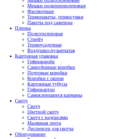
Мешки полиэтиленовые
Мешки полипропиленовые
Фасовочные
Термопакеты, термосумки
Пакеты под саженцы
Пленка
Полиэтиленовая
Стрейч
Термоусадочная
Воздушно-пузырчатая
Картонная упаковка
Гофрокороба
Самосборные коробки
Почтовые коробки
Коробки с окном
Картонные тубусы
Гофрокартон
Самоклеющиеся карманы
Скотч
Скотч
Цветной скотч
Скотч с надписями
Малярная лента
Диспенсер для скотча
Оборудование