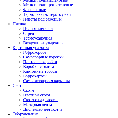
Мешки полиэтиленовые
Мешки полипропиленовые
Фасовочные
Термопакеты, термосумки
Пакеты под саженцы
Пленка
Полиэтиленовая
Стрейч
Термоусадочная
Воздушно-пузырчатая
Картонная упаковка
Гофрокороба
Самосборные коробки
Почтовые коробки
Коробки с окном
Картонные тубусы
Гофрокартон
Самоклеющиеся карманы
Скотч
Скотч
Цветной скотч
Скотч с надписями
Малярная лента
Диспенсер для скотча
Оборудование