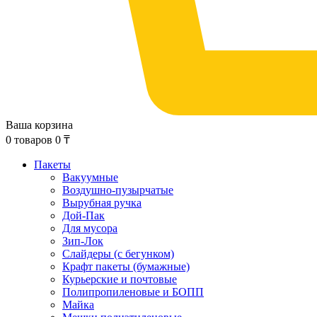
Ваша корзина
0
товаров
0
₸
Пакеты
Вакуумные
Воздушно-пузырчатые
Вырубная ручка
Дой-Пак
Для мусора
Зип-Лок
Слайдеры (с бегунком)
Крафт пакеты (бумажные)
Курьерские и почтовые
Полипропиленовые и БОПП
Майка