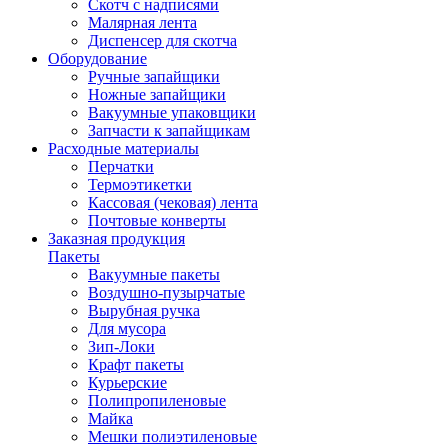
Скотч с надписями
Малярная лента
Диспенсер для скотча
Оборудование
Ручные запайщики
Ножные запайщики
Вакуумные упаковщики
Запчасти к запайщикам
Расходные материалы
Перчатки
Термоэтикетки
Кассовая (чековая) лента
Почтовые конверты
Заказная продукция
Пакеты
Вакуумные пакеты
Воздушно-пузырчатые
Вырубная ручка
Для мусора
Зип-Локи
Крафт пакеты
Курьерские
Полипропиленовые
Майка
Мешки полиэтиленовые