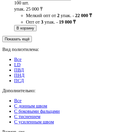
100 шт.
упак.
25 000 ₸
Мелкий опт от
2
упак. -
22 000 ₸
Опт от
3
упак. -
19 000 ₸
В корзину
Показать ещё
Вид полиэтилена:
Все
LD
ПВД
ПНД
ПСД
Дополнительно:
Все
C донным швом
С боковыми фальцами
С тиснением
С усиленным швом
Размер, см: