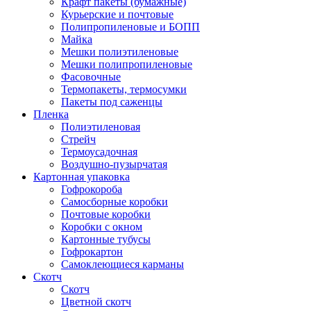
Крафт пакеты (бумажные)
Курьерские и почтовые
Полипропиленовые и БОПП
Майка
Мешки полиэтиленовые
Мешки полипропиленовые
Фасовочные
Термопакеты, термосумки
Пакеты под саженцы
Пленка
Полиэтиленовая
Стрейч
Термоусадочная
Воздушно-пузырчатая
Картонная упаковка
Гофрокороба
Самосборные коробки
Почтовые коробки
Коробки с окном
Картонные тубусы
Гофрокартон
Самоклеющиеся карманы
Скотч
Скотч
Цветной скотч