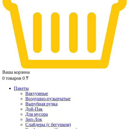
Ваша корзина
0
товаров
0
₸
Пакеты
Вакуумные
Воздушно-пузырчатые
Вырубная ручка
Дой-Пак
Для мусора
Зип-Лок
Слайдеры (с бегунком)