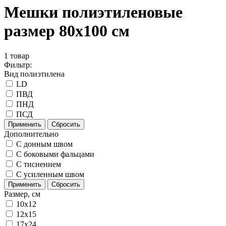
Мешки полиэтиленовые
размер 80х100 см
1
товар
Фильтр:
Вид полиэтилена
LD
ПВД
ПНД
ПСД
Применить
Сбросить
Дополнительно
C донным швом
С боковыми фальцами
С тиснением
С усиленным швом
Применить
Сбросить
Размер, см
10x12
12x15
17x24