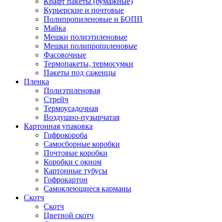
Крафт пакеты (бумажные)
Курьерские и почтовые
Полипропиленовые и БОПП
Майка
Мешки полиэтиленовые
Мешки полипропиленовые
Фасовочные
Термопакеты, термосумки
Пакеты под саженцы
Пленка
Полиэтиленовая
Стрейч
Термоусадочная
Воздушно-пузырчатая
Картонная упаковка
Гофрокороба
Самосборные коробки
Почтовые коробки
Коробки с окном
Картонные тубусы
Гофрокартон
Самоклеющиеся карманы
Скотч
Скотч
Цветной скотч