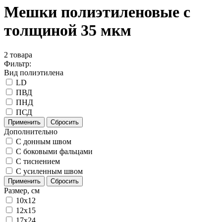
Мешки полиэтиленовые с
толщиной 35 мкм
2
товара
Фильтр:
Вид полиэтилена
LD
ПВД
ПНД
ПСД
Применить
Сбросить
Дополнительно
C донным швом
С боковыми фальцами
С тиснением
С усиленным швом
Применить
Сбросить
Размер, см
10x12
12x15
17x24