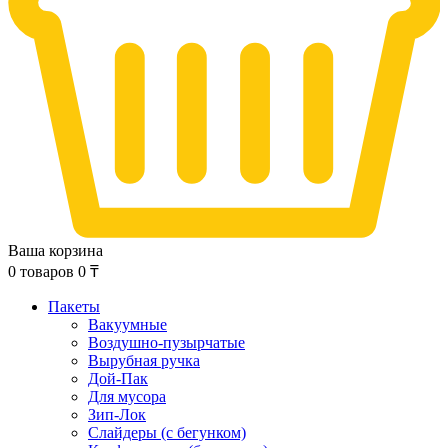
Ваша корзина
0
товаров
0
₸
Пакеты
Вакуумные
Воздушно-пузырчатые
Вырубная ручка
Дой-Пак
Для мусора
Зип-Лок
Слайдеры (с бегунком)