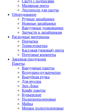
Скотч с надписями
Малярная лента
Диспенсер для скотча
Оборудование
Ручные запайщики
Ножные запайщики
Вакуумные упаковщики
Запчасти к запайщикам
Расходные материалы
Перчатки
Термоэтикетки
Кассовая (чековая) лента
Почтовые конверты
Заказная продукция
Пакеты
Вакуумные пакеты
Воздушно-пузырчатые
Вырубная ручка
Для мусора
Зип-Локи
Крафт пакеты
Курьерские
Полипропиленовые
Майка
Мешки полиэтиленовые