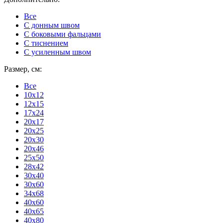
Все
C донным швом
С боковыми фальцами
С тиснением
С усиленным швом
Размер, см:
Все
10x12
12x15
17x24
20x17
20x25
20x30
20x46
25x50
28x42
30x40
30x60
34x68
40x60
40x65
40x80