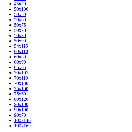
45x70
50x100
50x50
50x60
50x75
50x78
50x80
50x90
54x115
60x110
60x80
60x90
65x65
70x105
70x110
70x130
75x100
75x60
80x120
80х100
90x100
90x70
100x140
100x160