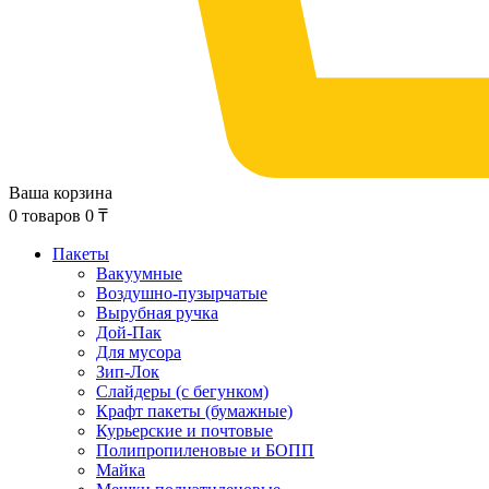
Ваша корзина
0
товаров
0
₸
Пакеты
Вакуумные
Воздушно-пузырчатые
Вырубная ручка
Дой-Пак
Для мусора
Зип-Лок
Слайдеры (с бегунком)
Крафт пакеты (бумажные)
Курьерские и почтовые
Полипропиленовые и БОПП
Майка