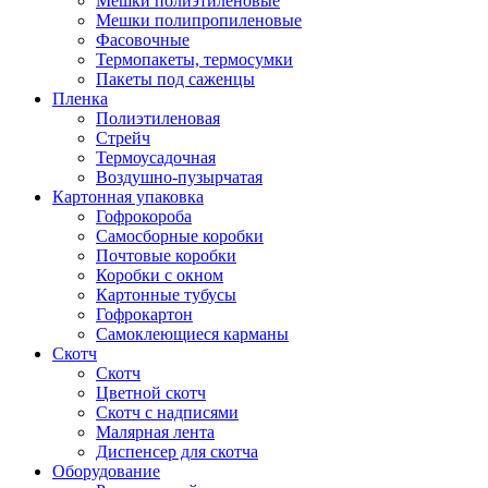
Мешки полиэтиленовые
Мешки полипропиленовые
Фасовочные
Термопакеты, термосумки
Пакеты под саженцы
Пленка
Полиэтиленовая
Стрейч
Термоусадочная
Воздушно-пузырчатая
Картонная упаковка
Гофрокороба
Самосборные коробки
Почтовые коробки
Коробки с окном
Картонные тубусы
Гофрокартон
Самоклеющиеся карманы
Скотч
Скотч
Цветной скотч
Скотч с надписями
Малярная лента
Диспенсер для скотча
Оборудование