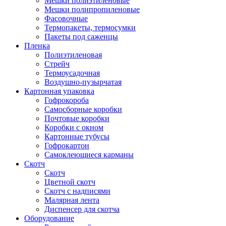
Мешки полиэтиленовые
Мешки полипропиленовые
Фасовочные
Термопакеты, термосумки
Пакеты под саженцы
Пленка
Полиэтиленовая
Стрейч
Термоусадочная
Воздушно-пузырчатая
Картонная упаковка
Гофрокороба
Самосборные коробки
Почтовые коробки
Коробки с окном
Картонные тубусы
Гофрокартон
Самоклеющиеся карманы
Скотч
Скотч
Цветной скотч
Скотч с надписями
Малярная лента
Диспенсер для скотча
Оборудование