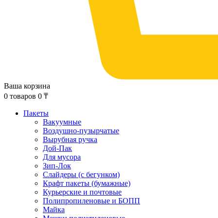
Ваша корзина
0
товаров
0
₸
Пакеты
Вакуумные
Воздушно-пузырчатые
Вырубная ручка
Дой-Пак
Для мусора
Зип-Лок
Слайдеры (с бегунком)
Крафт пакеты (бумажные)
Курьерские и почтовые
Полипропиленовые и БОПП
Майка