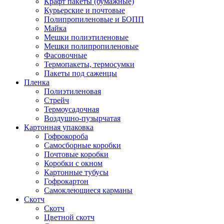
Крафт пакеты (бумажные)
Курьерские и почтовые
Полипропиленовые и БОПП
Майка
Мешки полиэтиленовые
Мешки полипропиленовые
Фасовочные
Термопакеты, термосумки
Пакеты под саженцы
Пленка
Полиэтиленовая
Стрейч
Термоусадочная
Воздушно-пузырчатая
Картонная упаковка
Гофрокороба
Самосборные коробки
Почтовые коробки
Коробки с окном
Картонные тубусы
Гофрокартон
Самоклеющиеся карманы
Скотч
Скотч
Цветной скотч