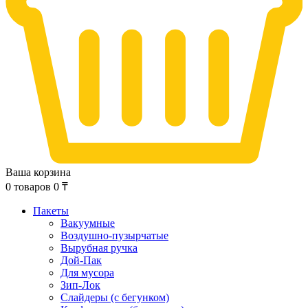
Ваша корзина
0
товаров
0
₸
Пакеты
Вакуумные
Воздушно-пузырчатые
Вырубная ручка
Дой-Пак
Для мусора
Зип-Лок
Слайдеры (с бегунком)