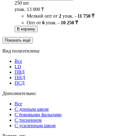
250 шт.
упак.
13 000 ₸
Мелкий опт от
2
упак. -
11 750 ₸
Опт от
6
упак. -
10 250 ₸
В корзину
Показать ещё
Вид полиэтилена:
Все
LD
ПВД
ПНД
ПСД
Дополнительно:
Все
C донным швом
С боковыми фальцами
С тиснением
С усиленным швом
Размер, см: