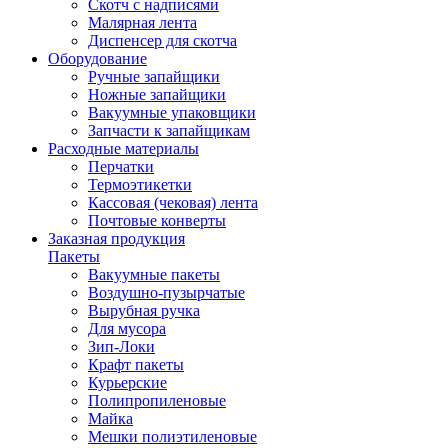
Скотч с надписями
Малярная лента
Диспенсер для скотча
Оборудование
Ручные запайщики
Ножные запайщики
Вакуумные упаковщики
Запчасти к запайщикам
Расходные материалы
Перчатки
Термоэтикетки
Кассовая (чековая) лента
Почтовые конверты
Заказная продукция
Пакеты
Вакуумные пакеты
Воздушно-пузырчатые
Вырубная ручка
Для мусора
Зип-Локи
Крафт пакеты
Курьерские
Полипропиленовые
Майка
Мешки полиэтиленовые