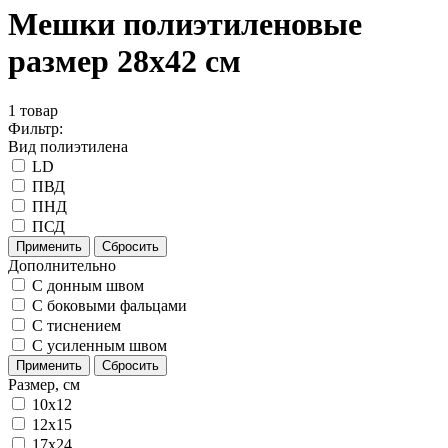
Мешки полиэтиленовые
размер 28x42 см
1
товар
Фильтр:
Вид полиэтилена
LD
ПВД
ПНД
ПСД
Применить
Сбросить
Дополнительно
C донным швом
С боковыми фальцами
С тиснением
С усиленным швом
Применить
Сбросить
Размер, см
10x12
12x15
17x24