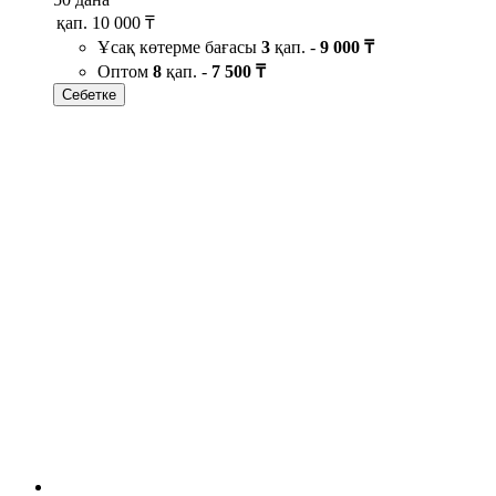
қап.
10 000 ₸
Ұсақ көтерме бағасы
3
қап. -
9 000 ₸
Оптом
8
қап. -
7 500 ₸
Себетке