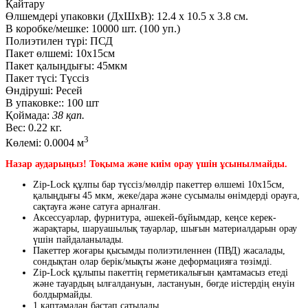
Қайтару
Өлшемдері упаковки (ДxШxВ):
12.4
x
10.5
x
3.8 см.
В коробке/мешке:
10000 шт. (100 уп.)
Полиэтилен түрі:
ПСД
Пакет өлшемі:
10x15см
Пакет қалыңдығы:
45мкм
Пакет түсі:
Түссіз
Өндіруші:
Ресей
В упаковке::
100 шт
Қоймада:
38 қап.
Вес:
0.22 кг.
3
Көлемі:
0.0004 м
Назар аударыңыз! Тоқыма және киім орау үшін ұсынылмайды.
Zip-Lock құлпы бар түссіз/мөлдір пакеттер өлшемі 10х15см,
қалыңдығы 45 мкм, жеке/дара және сусымалы өнімдерді орауға,
сақтауға және сатуға арналған.
Аксессуарлар, фурнитура, әшекей-бұйымдар, кеңсе керек-
жарақтары, шаруашылық тауарлар, шығын материалдарын орау
үшін пайдаланылады.
Пакеттер жоғары қысымды полиэтиленнен (ПВД) жасалады,
сондықтан олар берік/мықты және деформацияға төзімді.
Zip-Lock құлыпы пакеттің герметикалығын қамтамасыз етеді
және тауардың ылғалдануын, ластануын, бөгде иістердің енуін
болдырмайды.
1 қаптамадан бастап сатылады.