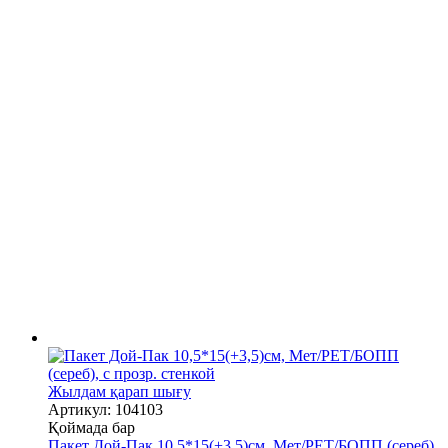
Жылдам қарап шығу
Артикул: 104103
Қоймада бар
Пакет Дой-Пак 10,5*15(+3,5)см, Мет/PET/БОПП (сереб),