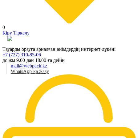
0
Кіру
Тіркелу
Қаз
Тауарды орауға арналған өнімдердің интернет-дүкені
+7 (727) 310-85-06
дс-жм 9.00-дан 18.00-ға дейін
mail@webpack.kz
WhatsApp-қа жазу