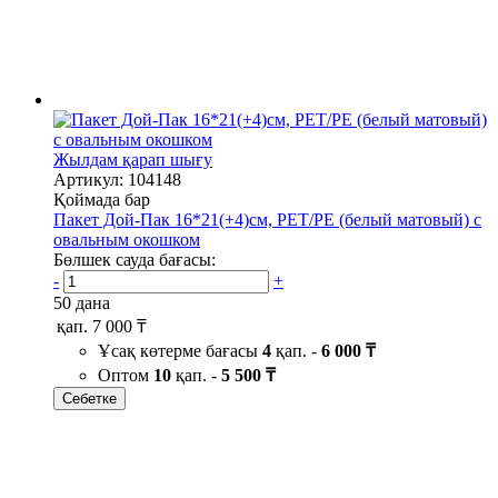
Жылдам қарап шығу
Артикул: 104148
Қоймада бар
Пакет Дой-Пак 16*21(+4)см, PET/PE (белый матовый) с
овальным окошком
Бөлшек сауда бағасы:
-
+
50 дана
қап.
7 000 ₸
Ұсақ көтерме бағасы
4
қап. -
6 000 ₸
Оптом
10
қап. -
5 500 ₸
Себетке