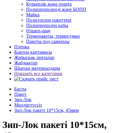
Курьерлік және пошта
Полипропиленді және БОПП
Майка
Полиэтилен пакеттері
Полипропилен қабы
Өлшеп-орау
Термопакеты, термосумки
Пакеты под саженцы
Пленка
Картон қаптамасы
Жабысқақ ленталар
Жабдықтар
Шығын материалдары
Показать все категории
Басты
Пакет
Зип-Лок
Мөлдір/түссіз
Зип-Лок пакеті 10*15см, 45мкм
Зип-Лок пакеті 10*15см,