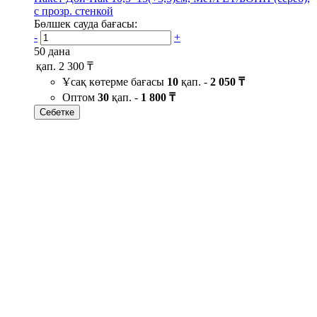
с прозр. стенкой
Бөлшек сауда бағасы:
-
+
50 дана
қап.
2 300 ₸
Ұсақ көтерме бағасы
10
қап. -
2 050 ₸
Оптом
30
қап. -
1 800 ₸
Себетке