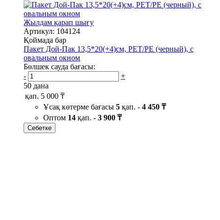
Жылдам қарап шығу
Артикул: 104124
Қоймада бар
Пакет Дой-Пак 13,5*20(+4)см, PET/PE (черный), с
овальным окном
Бөлшек сауда бағасы:
-
+
50 дана
қап.
5 000 ₸
Ұсақ көтерме бағасы
5
қап. -
4 450 ₸
Оптом
14
қап. -
3 900 ₸
Себетке