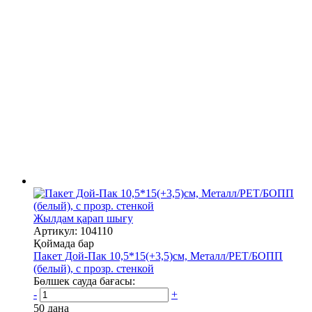
Жылдам қарап шығу
Артикул: 104110
Қоймада бар
Пакет Дой-Пак 10,5*15(+3,5)см, Металл/PET/БОПП
(белый), с прозр. стенкой
Бөлшек сауда бағасы:
-
+
50 дана