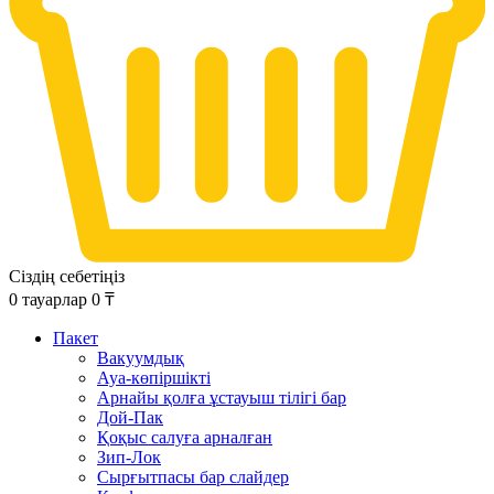
Сіздің себетіңіз
0
тауарлар
0
₸
Пакет
Вакуумдық
Ауа-көпіршікті
Арнайы қолға ұстауыш тілігі бар
Дой-Пак
Қоқыс салуға арналған
Зип-Лок
Сырғытпасы бар слайдер