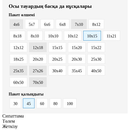
Осы тауардың басқа да нұсқалары
Пакет өлшемі
4x6
5x7
6x6
6x8
7x10
8x12
8x18
8х10
10x10
10x12
10x15
11x21
12x12
12x18
15x15
15x20
15x22
18x25
20x20
20x25
20x30
25x30
25x35
27x26
30x40
35x45
40x50
60x50
70x50
Пакет қалыңдығы
30
45
60
80
100
Сипаттама
Төлем
Жеткізу