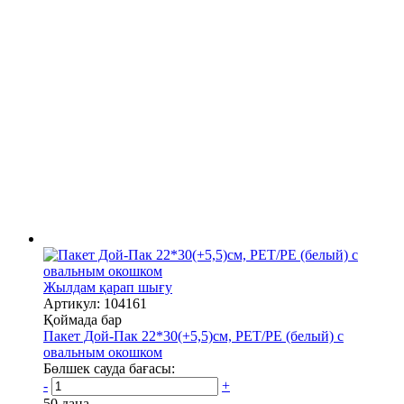
Жылдам қарап шығу
Артикул: 104161
Қоймада бар
Пакет Дой-Пак 22*30(+5,5)см, PET/PE (белый) с
овальным окошком
Бөлшек сауда бағасы:
-
+
50 дана