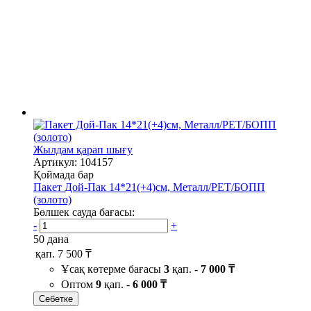
Жылдам қарап шығу
Артикул: 104157
Қоймада бар
Пакет Дой-Пак 14*21(+4)см, Металл/PET/БОПП
(золото)
Бөлшек сауда бағасы:
-
+
50 дана
қап.
7 500 ₸
Ұсақ көтерме бағасы
3
қап. -
7 000 ₸
Оптом
9
қап. -
6 000 ₸
Себетке