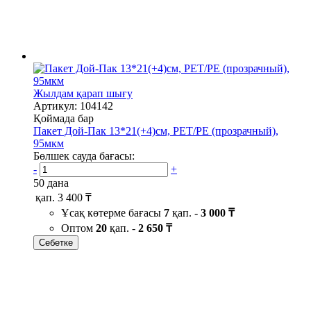
Жылдам қарап шығу
Артикул: 104142
Қоймада бар
Пакет Дой-Пак 13*21(+4)см, PET/PE (прозрачный),
95мкм
Бөлшек сауда бағасы:
-
+
50 дана
қап.
3 400 ₸
Ұсақ көтерме бағасы
7
қап. -
3 000 ₸
Оптом
20
қап. -
2 650 ₸
Себетке