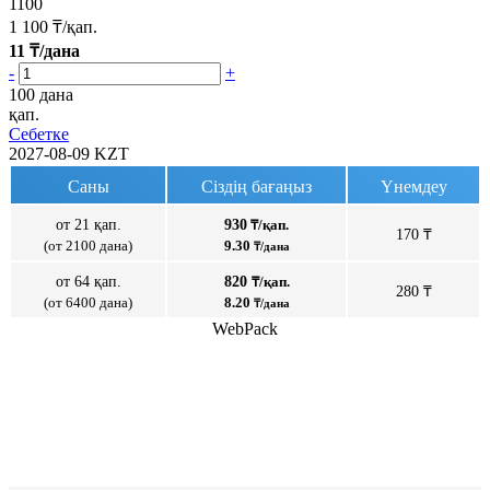
1100
1 100
₸/қап.
11
₸/дана
-
+
100 дана
қап.
Себетке
2027-08-09
KZT
Саны
Сіздің бағаңыз
Үнемдеу
от 21 қап.
930
₸/қап.
170 ₸
(от 2100 дана)
9.30
₸/дана
от 64 қап.
820
₸/қап.
280 ₸
(от 6400 дана)
8.20
₸/дана
WebPack