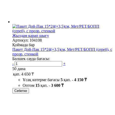
Жылдам қарап шығу
Артикул: 104108
Қоймада бар
Пакет Дой-Пак 15*24(+3,5)см, Мет/PET/БОПП (сереб), с
прозр. стенкой
Бөлшек сауда бағасы:
-
+
50 дана
қап.
4 650 ₸
Ұсақ көтерме бағасы
5
қап. -
4 150 ₸
Оптом
15
қап. -
3 600 ₸
Себетке