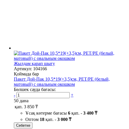
Жылдам қарап шығу
Артикул: 104166
Қоймада бар
Пакет Дой-Пак 10,5*19(+3,5)см, PET/PE (белый,
матовый) с овальным окошком
Бөлшек сауда бағасы:
-
+
50 дана
қап.
3 850 ₸
Ұсақ көтерме бағасы
6
қап. -
3 400 ₸
Оптом
18
қап. -
3 000 ₸
Себетке