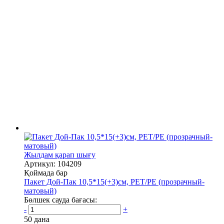
Жылдам қарап шығу
Артикул: 104209
Қоймада бар
Пакет Дой-Пак 10,5*15(+3)см, PET/PE (прозрачный-
матовый)
Бөлшек сауда бағасы:
-
+
50 дана