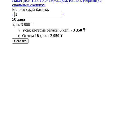
Пакет Дой-Пак 10,5*19(+3,5)см, PET/PE (черный) с
овальным окошком
Бөлшек сауда бағасы:
-
+
50 дана
қап.
3 800 ₸
Ұсақ көтерме бағасы
6
қап. -
3 350 ₸
Оптом
18
қап. -
2 950 ₸
Себетке