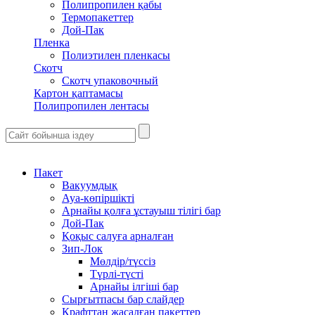
Полипропилен қабы
Термопакеттер
Дой-Пак
Пленка
Полиэтилен пленкасы
Скотч
Скотч упаковочный
Картон қаптамасы
Полипропилен лентасы
Пакет
Вакуумдық
Ауа-көпіршікті
Арнайы қолға ұстауыш тілігі бар
Дой-Пак
Қоқыс салуға арналған
Зип-Лок
Мөлдір/түссіз
Түрлі-түсті
Арнайы ілгіші бар
Сырғытпасы бар слайдер
Крафттан жасалған пакеттер