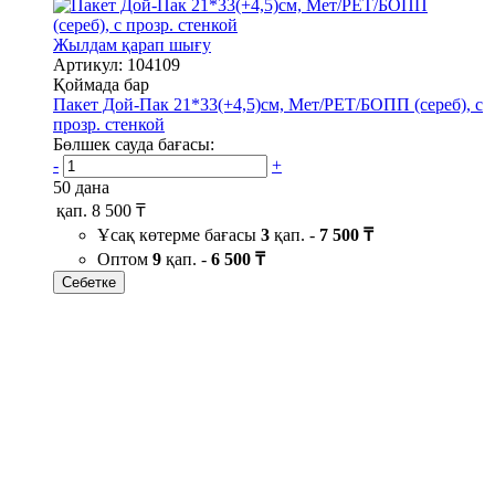
Жылдам қарап шығу
Артикул: 104109
Қоймада бар
Пакет Дой-Пак 21*33(+4,5)см, Мет/PET/БОПП (сереб), с
прозр. стенкой
Бөлшек сауда бағасы:
-
+
50 дана
қап.
8 500 ₸
Ұсақ көтерме бағасы
3
қап. -
7 500 ₸
Оптом
9
қап. -
6 500 ₸
Себетке