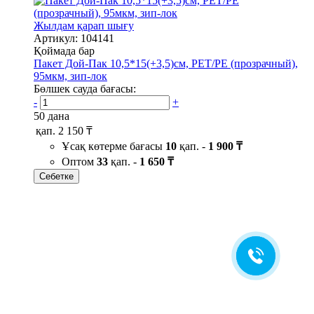
Жылдам қарап шығу
Артикул: 104141
Қоймада бар
Пакет Дой-Пак 10,5*15(+3,5)см, PET/PE (прозрачный),
95мкм, зип-лок
Бөлшек сауда бағасы:
-
+
50 дана
қап.
2 150 ₸
Ұсақ көтерме бағасы
10
қап. -
1 900 ₸
Оптом
33
қап. -
1 650 ₸
Себетке