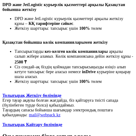
DPD және JetLogistic курьерлік қызметтері арқылы Қазақстан
бойынша жеткізу
DPD және JetLogistic курьерлік қызметтері арқылы жеткізу
құны –
КҚ тарифтеріне сәйкес
.
Жеткізу шарттары: тапсырыс үшін
100%
төлем
Қазақстан бойынша көлік компанияларымен жеткізу
Тапсырыстарды
кез-келген көлік компаниялары
арқылы
салып жібере аламыз. Көлік компаниясына дейін жеткізу құны -
2500 ₸
Сіз сондай-ақ біздің қоймадан тапсырысыңызды өзіңіз алып
кетуге тапсырыс бере аласыз немесе
inDrive
курьеріне қоңырау
шала аласыз.
Жеткізу шарттары: тапсырыс үшін
100%
төлем
Толығырақ Жеткізу бөлімінде
Егер тауар ақаулы болған жағдайда, біз қайтаруға тиісті сапада
(бүлінбеген түрде болса) қабылдаймыз.
Тауардың сапасы бойынша шағымдар электрондық поштаға
қабылданады:
mail@webpack.kz
Толығырақ Қайтару бөлімінде