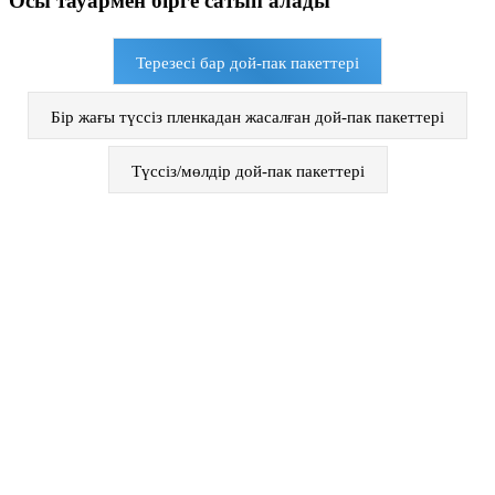
Осы тауармен бірге сатып алады
Терезесі бар дой-пак пакеттері
Бір жағы түссіз пленкадан жасалған дой-пак пакеттері
Түссіз/мөлдір дой-пак пакеттері