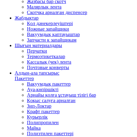
Жазбасы бар скотч
Малярлық лента
Скотчқа арналған диспенсер
Жабдықтар
Қол дәнекерлеуіштері
Ножные запайщики
Вакуумдық қаптауыштар
Запчасти к запайщикам
Шығын материалдары
Перчатки
Термоэтикеткалар
Кассалық (чек) лента
Почтовые конверты
Алдын-ала тапсырыс
Пакеттер
Вакуумдық пакеттер
Ауа-көпіршікті
Арнайы қолға ұстауыш тілігі бар
Қоқыс салуға арналған
Зип-Локтар
Крафт пакеттер
Курьерлік
Полипропилен
Майка
Полиэтилен пакеттері