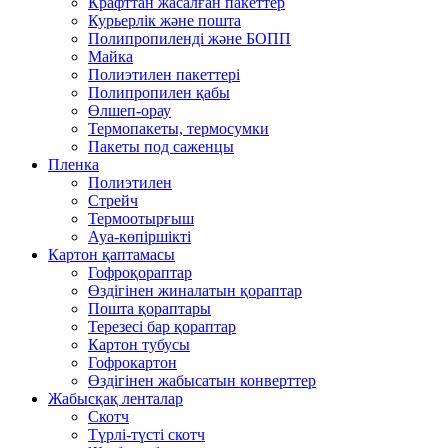
Крафттан жасалған пакеттер
Курьерлік және пошта
Полипропиленді және БОПП
Майка
Полиэтилен пакеттері
Полипропилен қабы
Өлшеп-орау
Термопакеты, термосумки
Пакеты под саженцы
Пленка
Полиэтилен
Стрейч
Термоотырғыш
Ауа-көпіршікті
Картон қаптамасы
Гофроқораптар
Өздігінен жиналатын қораптар
Пошта қораптары
Терезесі бар қораптар
Картон тубусы
Гофрокартон
Өздігінен жабысатын конверттер
Жабысқақ ленталар
Скотч
Түрлі-түсті скотч