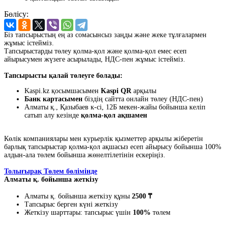
Бөлісу:
Біз тапсырыстың ең аз сомасынсыз заңды және жеке тұлғалармен
жұмыс істейміз.
Тапсырыстарды төлеу қолма-қол және қолма-қол емес есеп
айырысумен жүзеге асырылады, НДС-пен жұмыс істейміз.
Тапсырысты қалай төлеуге болады:
Kaspi.kz қосымшасымен
Kaspi QR
арқылы
Банк картасымен
біздің сайтта онлайн төлеу (НДС-пен)
Алматы қ., Қазыбаев к-сі, 12Б мекен-жайы бойынша келіп
сатып алу кезінде
қолма-қол ақшамен
Көлік компаниялары мен курьерлік қызметтер арқылы жіберетін
барлық тапсырыстар қолма-қол ақшасыз есеп айырысу бойынша 100%
алдын-ала төлем бойынша жөнелтілетінін ескеріңіз.
Толығырақ Төлем бөлімінде
Алматы қ. бойынша жеткізу
Алматы қ. бойынша жеткізу құны
2500 ₸
Тапсырыс берген күні жеткізу
Жеткізу шарттары: тапсырыс үшін
100%
төлем