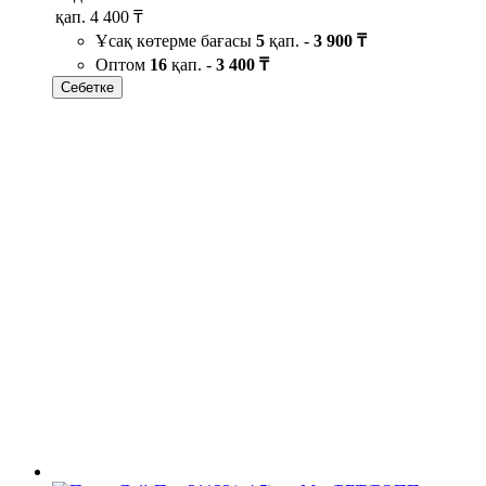
қап.
4 400 ₸
Ұсақ көтерме бағасы
5
қап. -
3 900 ₸
Оптом
16
қап. -
3 400 ₸
Себетке