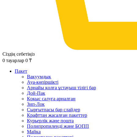
Сіздің себетіңіз
0
тауарлар
0
₸
Пакет
Вакуумдық
Ауа-көпіршікті
Арнайы қолға ұстауыш тілігі бар
Дой-Пак
Қоқыс салуға арналған
Зип-Лок
Сырғытпасы бар слайдер
Крафттан жасалған пакеттер
Курьерлік және пошта
Полипропиленді және БОПП
Майка