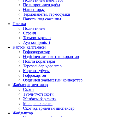
Полиэтилен пакеттері
Полипропилен қабы
Өлшеп-орау
Термопакеты, термосумки
Пакеты под саженцы
Пленка
Полиэтилен
Стрейч
Термоотырғыш
Ауа-көпіршікті
Картон қаптамасы
Гофроқораптар
Өздігінен жиналатын қораптар
Пошта қораптары
Терезесі бар қораптар
Картон тубусы
Гофрокартон
Өздігінен жабысатын конверттер
Жабысқақ ленталар
Скотч
Түрлі-түсті скотч
Жазбасы бар скотч
Малярлық лента
Скотчқа арналған диспенсер
Жабдықтар