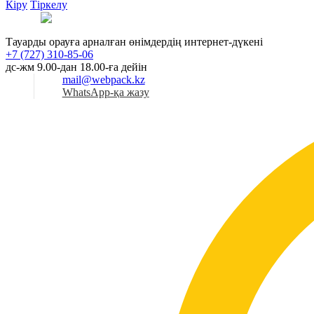
Кіру
Тіркелу
Қаз
Тауарды орауға арналған өнімдердің интернет-дүкені
+7 (727) 310-85-06
дс-жм 9.00-дан 18.00-ға дейін
mail@webpack.kz
WhatsApp-қа жазу