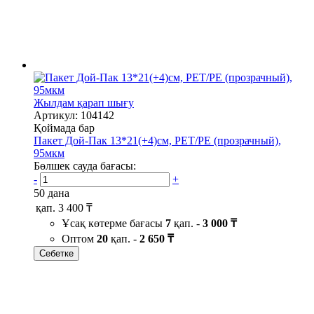
Жылдам қарап шығу
Артикул: 104142
Қоймада бар
Пакет Дой-Пак 13*21(+4)см, PET/PE (прозрачный),
95мкм
Бөлшек сауда бағасы:
-
+
50 дана
қап.
3 400 ₸
Ұсақ көтерме бағасы
7
қап. -
3 000 ₸
Оптом
20
қап. -
2 650 ₸
Себетке