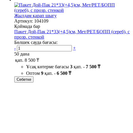
Жылдам қарап шығу
Артикул: 104109
Қоймада бар
Пакет Дой-Пак 21*33(+4,5)см, Мет/PET/БОПП (сереб), с
прозр. стенкой
Бөлшек сауда бағасы:
-
+
50 дана
қап.
8 500 ₸
Ұсақ көтерме бағасы
3
қап. -
7 500 ₸
Оптом
9
қап. -
6 500 ₸
Себетке