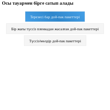
Осы тауармен бірге сатып алады
Терезесі бар дой-пак пакеттері
Бір жағы түссіз пленкадан жасалған дой-пак пакеттері
Түссіз/мөлдір дой-пак пакеттері