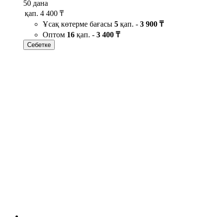
50 дана
қап.
4 400 ₸
Ұсақ көтерме бағасы
5
қап. -
3 900 ₸
Оптом
16
қап. -
3 400 ₸
Себетке