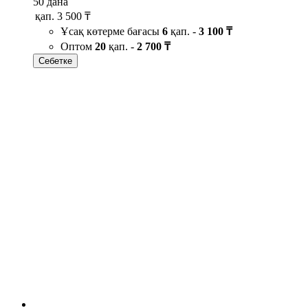
50 дана
қап.
3 500 ₸
Ұсақ көтерме бағасы
6
қап. -
3 100 ₸
Оптом
20
қап. -
2 700 ₸
Себетке