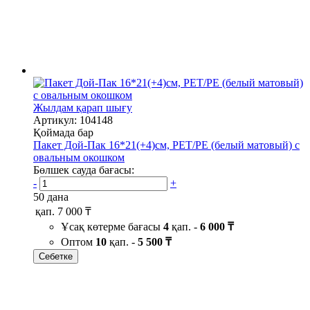
Жылдам қарап шығу
Артикул: 104148
Қоймада бар
Пакет Дой-Пак 16*21(+4)см, PET/PE (белый матовый) с
овальным окошком
Бөлшек сауда бағасы:
-
+
50 дана
қап.
7 000 ₸
Ұсақ көтерме бағасы
4
қап. -
6 000 ₸
Оптом
10
қап. -
5 500 ₸
Себетке