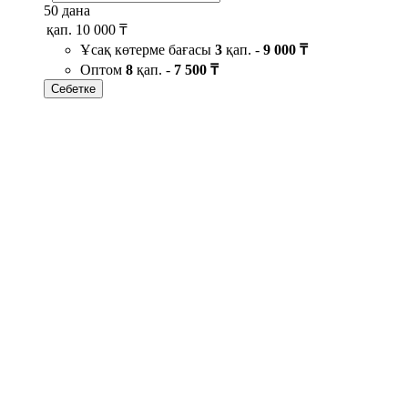
50 дана
қап.
10 000 ₸
Ұсақ көтерме бағасы
3
қап. -
9 000 ₸
Оптом
8
қап. -
7 500 ₸
Себетке