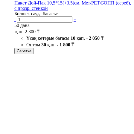
Пакет Дой-Пак 10,5*15(+3,5)см, Мет/PET/БОПП (сереб),
с прозр. стенкой
Бөлшек сауда бағасы:
-
+
50 дана
қап.
2 300 ₸
Ұсақ көтерме бағасы
10
қап. -
2 050 ₸
Оптом
30
қап. -
1 800 ₸
Себетке