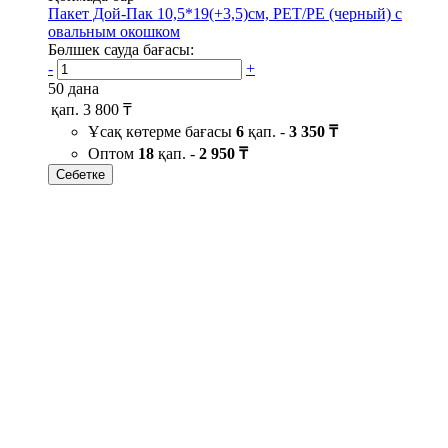
Пакет Дой-Пак 10,5*19(+3,5)см, PET/PE (черный) с
овальным окошком
Бөлшек сауда бағасы:
-
+
50 дана
қап.
3 800 ₸
Ұсақ көтерме бағасы
6
қап. -
3 350 ₸
Оптом
18
қап. -
2 950 ₸
Себетке