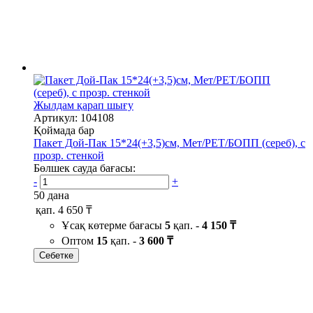
Жылдам қарап шығу
Артикул: 104108
Қоймада бар
Пакет Дой-Пак 15*24(+3,5)см, Мет/PET/БОПП (сереб), с
прозр. стенкой
Бөлшек сауда бағасы:
-
+
50 дана
қап.
4 650 ₸
Ұсақ көтерме бағасы
5
қап. -
4 150 ₸
Оптом
15
қап. -
3 600 ₸
Себетке