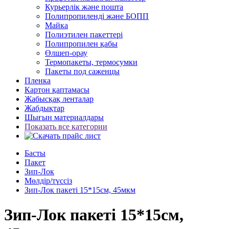
Курьерлік және пошта
Полипропиленді және БОПП
Майка
Полиэтилен пакеттері
Полипропилен қабы
Өлшеп-орау
Термопакеты, термосумки
Пакеты под саженцы
Пленка
Картон қаптамасы
Жабысқақ ленталар
Жабдықтар
Шығын материалдары
Показать все категории
Басты
Пакет
Зип-Лок
Мөлдір/түссіз
Зип-Лок пакеті 15*15см, 45мкм
Зип-Лок пакеті 15*15см,