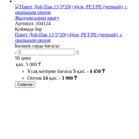
Жылдам қарап шығу
Артикул: 104124
Қоймада бар
Пакет Дой-Пак 13,5*20(+4)см, PET/PE (черный), с
овальным окном
Бөлшек сауда бағасы:
-
+
50 дана
қап.
5 000 ₸
Ұсақ көтерме бағасы
5
қап. -
4 450 ₸
Оптом
14
қап. -
3 900 ₸
Себетке