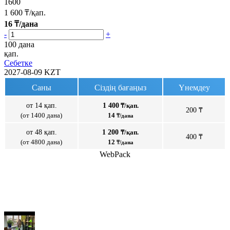
1600
1 600
₸/қап.
16
₸/дана
-
+
100 дана
қап.
Себетке
2027-08-09
KZT
Саны
Сіздің бағаңыз
Үнемдеу
от 14 қап.
1 400
₸/қап.
200 ₸
(от 1400 дана)
14
₸/дана
от 48 қап.
1 200
₸/қап.
400 ₸
(от 4800 дана)
12
₸/дана
WebPack