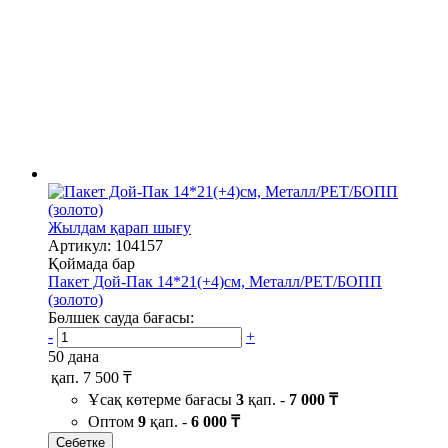
Жылдам қарап шығу
Артикул: 104157
Қоймада бар
Пакет Дой-Пак 14*21(+4)см, Металл/PET/БОПП
(золото)
Бөлшек сауда бағасы:
-
+
50 дана
қап.
7 500 ₸
Ұсақ көтерме бағасы
3
қап. -
7 000 ₸
Оптом
9
қап. -
6 000 ₸
Себетке