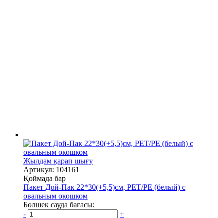
Жылдам қарап шығу
Артикул: 104161
Қоймада бар
Пакет Дой-Пак 22*30(+5,5)см, PET/PE (белый) с
овальным окошком
Бөлшек сауда бағасы:
-
+