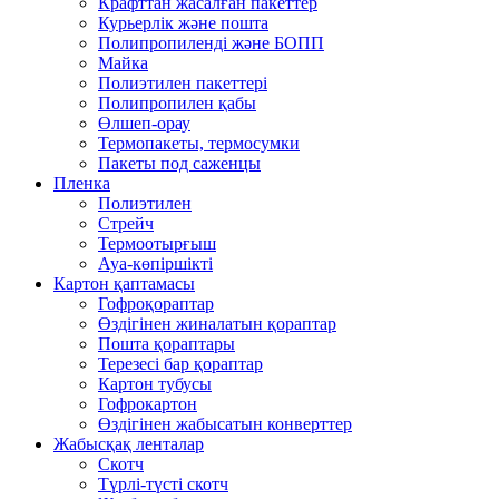
Крафттан жасалған пакеттер
Курьерлік және пошта
Полипропиленді және БОПП
Майка
Полиэтилен пакеттері
Полипропилен қабы
Өлшеп-орау
Термопакеты, термосумки
Пакеты под саженцы
Пленка
Полиэтилен
Стрейч
Термоотырғыш
Ауа-көпіршікті
Картон қаптамасы
Гофроқораптар
Өздігінен жиналатын қораптар
Пошта қораптары
Терезесі бар қораптар
Картон тубусы
Гофрокартон
Өздігінен жабысатын конверттер
Жабысқақ ленталар
Скотч
Түрлі-түсті скотч