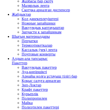
Жазбасы бар скотч
Малярлық лента
Скотчқа арналған диспенсер
Жабдықтар
Қол дәнекерлеуіштері
Ножные запайщики
Вакуумдық қаптауыштар
Запчасти к запайщикам
Шығын материалдары
Перчатки
Термоэтикеткалар
Кассалық (чек) лента
Почтовые конверты
Алдын-ала тапсырыс
Пакеттер
Вакуумдық пакеттер
Ауа-көпіршікті
Арнайы қолға ұстауыш тілігі бар
Қоқыс салуға арналған
Зип-Локтар
Крафт пакеттер
Курьерлік
Полипропилен
Майка
Полиэтилен пакеттері