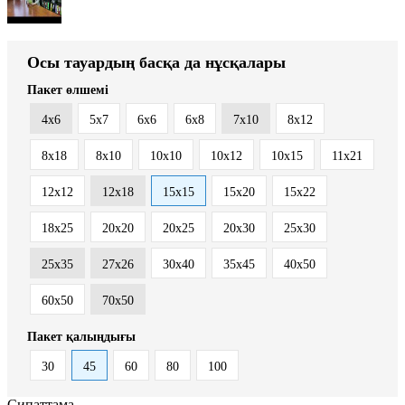
Осы тауардың басқа да нұсқалары
Пакет өлшемі
4x6
5x7
6x6
6x8
7x10
8x12
8x18
8х10
10x10
10x12
10x15
11x21
12x12
12x18
15x15
15x20
15x22
18x25
20x20
20x25
20x30
25x30
25x35
27x26
30x40
35x45
40x50
60x50
70x50
Пакет қалыңдығы
30
45
60
80
100
Сипаттама