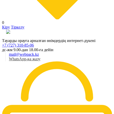
0
Кіру
Тіркелу
Қаз
Тауарды орауға арналған өнімдердің интернет-дүкені
+7 (727) 310-85-06
дс-жм 9.00-дан 18.00-ға дейін
mail@webpack.kz
WhatsApp-қа жазу