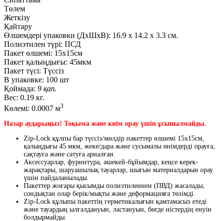
Төлем
Жеткізу
Қайтару
Өлшемдері упаковки (ДxШxВ):
16.9
x
14.2
x
3.3 см.
Полиэтилен түрі:
ПСД
Пакет өлшемі:
15x15см
Пакет қалыңдығы:
45мкм
Пакет түсі:
Түссіз
В упаковке:
100 шт
Қоймада:
9 қап.
Вес:
0.19 кг.
3
Көлемі:
0.0007 м
Назар аударыңыз! Тоқыма және киім орау үшін ұсынылмайды.
Zip-Lock құлпы бар түссіз/мөлдір пакеттер өлшемі 15х15см,
қалыңдығы 45 мкм, жеке/дара және сусымалы өнімдерді орауға,
сақтауға және сатуға арналған.
Аксессуарлар, фурнитура, әшекей-бұйымдар, кеңсе керек-
жарақтары, шаруашылық тауарлар, шығын материалдарын орау
үшін пайдаланылады.
Пакеттер жоғары қысымды полиэтиленнен (ПВД) жасалады,
сондықтан олар берік/мықты және деформацияға төзімді.
Zip-Lock құлыпы пакеттің герметикалығын қамтамасыз етеді
және тауардың ылғалдануын, ластануын, бөгде иістердің енуін
болдырмайды.