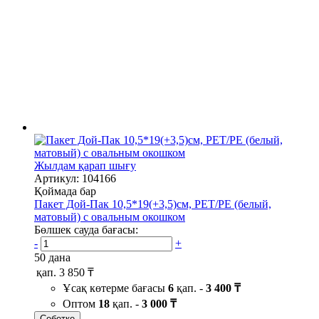
Жылдам қарап шығу
Артикул: 104166
Қоймада бар
Пакет Дой-Пак 10,5*19(+3,5)см, PET/PE (белый,
матовый) с овальным окошком
Бөлшек сауда бағасы:
-
+
50 дана
қап.
3 850 ₸
Ұсақ көтерме бағасы
6
қап. -
3 400 ₸
Оптом
18
қап. -
3 000 ₸
Себетке