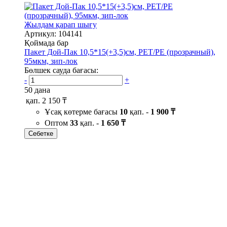
Жылдам қарап шығу
Артикул: 104141
Қоймада бар
Пакет Дой-Пак 10,5*15(+3,5)см, PET/PE (прозрачный),
95мкм, зип-лок
Бөлшек сауда бағасы:
-
+
50 дана
қап.
2 150 ₸
Ұсақ көтерме бағасы
10
қап. -
1 900 ₸
Оптом
33
қап. -
1 650 ₸
Себетке