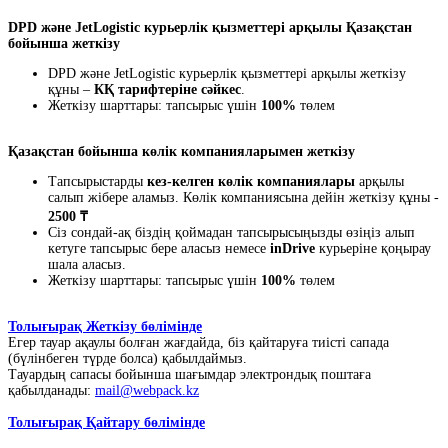
DPD және JetLogistic курьерлік қызметтері арқылы Қазақстан
бойынша жеткізу
DPD және JetLogistic курьерлік қызметтері арқылы жеткізу
құны –
КҚ тарифтеріне сәйкес
.
Жеткізу шарттары: тапсырыс үшін
100%
төлем
Қазақстан бойынша көлік компанияларымен жеткізу
Тапсырыстарды
кез-келген көлік компаниялары
арқылы
салып жібере аламыз. Көлік компаниясына дейін жеткізу құны -
2500 ₸
Сіз сондай-ақ біздің қоймадан тапсырысыңызды өзіңіз алып
кетуге тапсырыс бере аласыз немесе
inDrive
курьеріне қоңырау
шала аласыз.
Жеткізу шарттары: тапсырыс үшін
100%
төлем
Толығырақ Жеткізу бөлімінде
Егер тауар ақаулы болған жағдайда, біз қайтаруға тиісті сапада
(бүлінбеген түрде болса) қабылдаймыз.
Тауардың сапасы бойынша шағымдар электрондық поштаға
қабылданады:
mail@webpack.kz
Толығырақ Қайтару бөлімінде