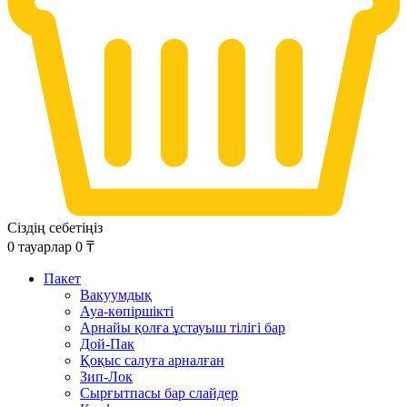
Сіздің себетіңіз
0
тауарлар
0
₸
Пакет
Вакуумдық
Ауа-көпіршікті
Арнайы қолға ұстауыш тілігі бар
Дой-Пак
Қоқыс салуға арналған
Зип-Лок
Сырғытпасы бар слайдер