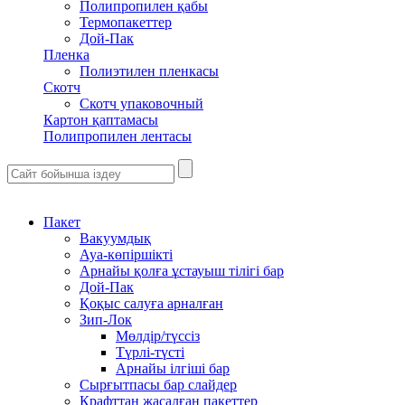
Полипропилен қабы
Термопакеттер
Дой-Пак
Пленка
Полиэтилен пленкасы
Скотч
Скотч упаковочный
Картон қаптамасы
Полипропилен лентасы
Пакет
Вакуумдық
Ауа-көпіршікті
Арнайы қолға ұстауыш тілігі бар
Дой-Пак
Қоқыс салуға арналған
Зип-Лок
Мөлдір/түссіз
Түрлі-түсті
Арнайы ілгіші бар
Сырғытпасы бар слайдер
Крафттан жасалған пакеттер