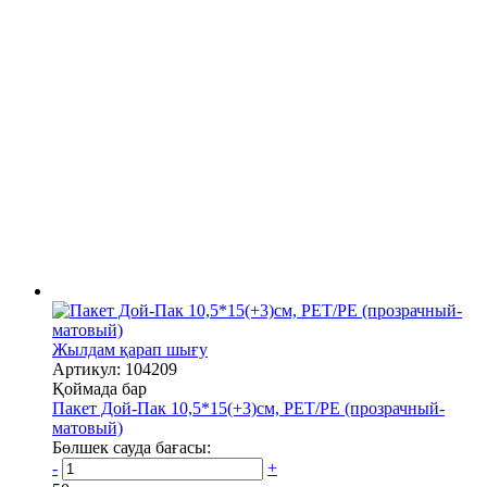
Жылдам қарап шығу
Артикул: 104209
Қоймада бар
Пакет Дой-Пак 10,5*15(+3)см, PET/PE (прозрачный-
матовый)
Бөлшек сауда бағасы:
-
+