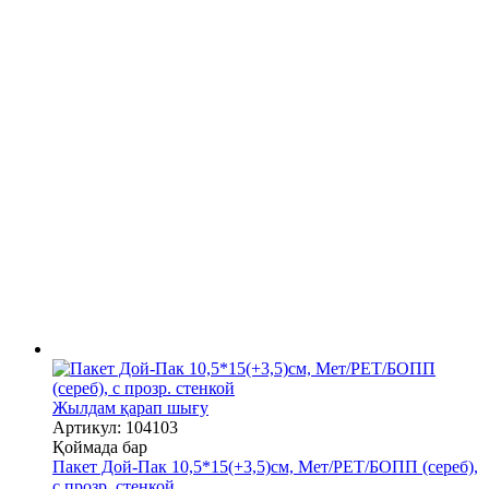
Жылдам қарап шығу
Артикул: 104103
Қоймада бар
Пакет Дой-Пак 10,5*15(+3,5)см, Мет/PET/БОПП (сереб),
с прозр. стенкой