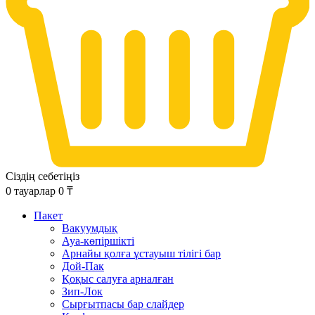
Сіздің себетіңіз
0
тауарлар
0
₸
Пакет
Вакуумдық
Ауа-көпіршікті
Арнайы қолға ұстауыш тілігі бар
Дой-Пак
Қоқыс салуға арналған
Зип-Лок
Сырғытпасы бар слайдер