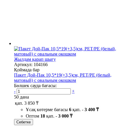
Жылдам қарап шығу
Артикул: 104166
Қоймада бар
Пакет Дой-Пак 10,5*19(+3,5)см, PET/PE (белый,
матовый) с овальным окошком
Бөлшек сауда бағасы:
-
+
50 дана
қап.
3 850 ₸
Ұсақ көтерме бағасы
6
қап. -
3 400 ₸
Оптом
18
қап. -
3 000 ₸
Себетке