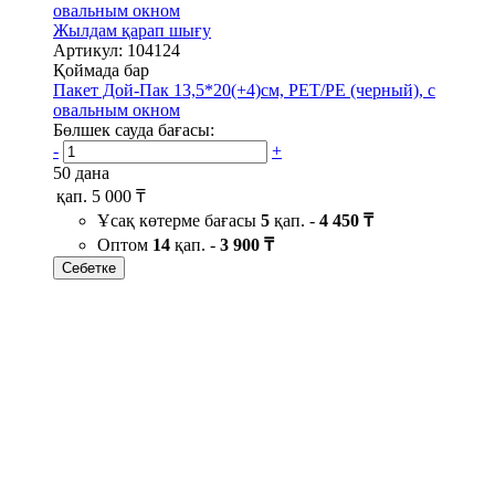
Жылдам қарап шығу
Артикул: 104124
Қоймада бар
Пакет Дой-Пак 13,5*20(+4)см, PET/PE (черный), с
овальным окном
Бөлшек сауда бағасы:
-
+
50 дана
қап.
5 000 ₸
Ұсақ көтерме бағасы
5
қап. -
4 450 ₸
Оптом
14
қап. -
3 900 ₸
Себетке