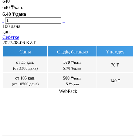
640
640
₸/қап.
6.40
₸/дана
-
+
100 дана
қап.
Себетке
2027-08-06
KZT
Саны
Сіздің бағаңыз
Үнемдеу
от 33 қап.
570
₸/қап.
70 ₸
(от 3300 дана)
5.70
₸/дана
от 105 қап.
500
₸/қап.
140 ₸
(от 10500 дана)
5
₸/дана
WebPack