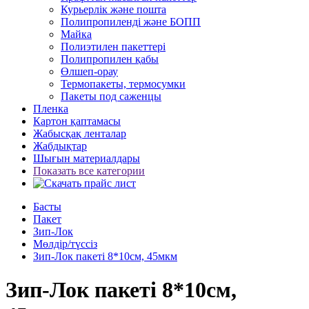
Курьерлік және пошта
Полипропиленді және БОПП
Майка
Полиэтилен пакеттері
Полипропилен қабы
Өлшеп-орау
Термопакеты, термосумки
Пакеты под саженцы
Пленка
Картон қаптамасы
Жабысқақ ленталар
Жабдықтар
Шығын материалдары
Показать все категории
Басты
Пакет
Зип-Лок
Мөлдір/түссіз
Зип-Лок пакеті 8*10см, 45мкм
Зип-Лок пакеті 8*10см,