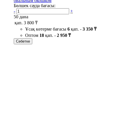
овальным окошком
Бөлшек сауда бағасы:
-
+
50 дана
қап.
3 800 ₸
Ұсақ көтерме бағасы
6
қап. -
3 350 ₸
Оптом
18
қап. -
2 950 ₸
Себетке