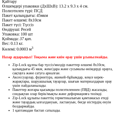
Қайтару
Өлшемдері упаковки (ДxШxВ):
13.2
x
9.3
x
4 см.
Полиэтилен түрі:
ПСД
Пакет қалыңдығы:
45мкм
Пакет өлшемі:
8х10см
Пакет түсі:
Түссіз
Өндіруші:
Ресей
Упаковка:
100 шт
Қоймада:
37 қап.
Вес:
0.13 кг.
3
Көлемі:
0.0003 м
Назар аударыңыз! Тоқыма және киім орау үшін ұсынылмайды.
Zip-Lock құлпы бар түссіз/мөлдір пакеттер өлшемі 8х10см,
қалыңдығы 45 мкм, жеке/дара және сусымалы өнімдерді орауға,
сақтауға және сатуға арналған.
Аксессуарлар, фурнитура, әшекей-бұйымдар, кеңсе керек-
жарақтары, шаруашылық тауарлар, шығын материалдарын орау
үшін пайдаланылады.
Пакеттер жоғары қысымды полиэтиленнен (ПВД) жасалады,
сондықтан олар берік/мықты және деформацияға төзімді.
Zip-Lock құлыпы пакеттің герметикалығын қамтамасыз етеді
және тауардың ылғалдануын, ластануын, бөгде иістердің енуін
болдырмайды.
1 қаптамадан бастап сатылады.