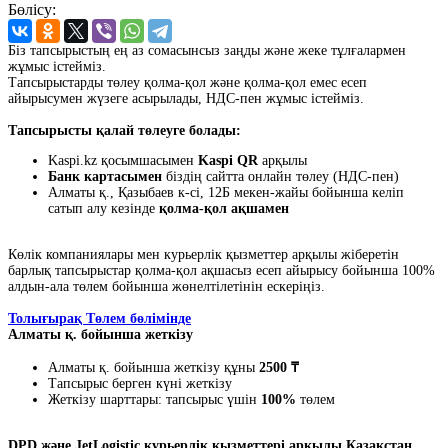
Бөлісу:
Біз тапсырыстың ең аз сомасынсыз заңды және жеке тұлғалармен
жұмыс істейміз.
Тапсырыстарды төлеу қолма-қол және қолма-қол емес есеп
айырысумен жүзеге асырылады, НДС-пен жұмыс істейміз.
Тапсырысты қалай төлеуге болады:
Kaspi.kz қосымшасымен
Kaspi QR
арқылы
Банк картасымен
біздің сайтта онлайн төлеу (НДС-пен)
Алматы қ., Қазыбаев к-сі, 12Б мекен-жайы бойынша келіп
сатып алу кезінде
қолма-қол ақшамен
Көлік компаниялары мен курьерлік қызметтер арқылы жіберетін
барлық тапсырыстар қолма-қол ақшасыз есеп айырысу бойынша 100%
алдын-ала төлем бойынша жөнелтілетінін ескеріңіз.
Толығырақ Төлем бөлімінде
Алматы қ. бойынша жеткізу
Алматы қ. бойынша жеткізу құны
2500 ₸
Тапсырыс берген күні жеткізу
Жеткізу шарттары: тапсырыс үшін
100%
төлем
DPD және JetLogistic курьерлік қызметтері арқылы Қазақстан