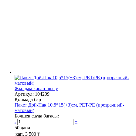
Жылдам қарап шығу
Артикул: 104209
Қоймада бар
Пакет Дой-Пак 10,5*15(+3)см, PET/PE (прозрачный-
матовый)
Бөлшек сауда бағасы:
-
+
50 дана
қап.
3 500 ₸