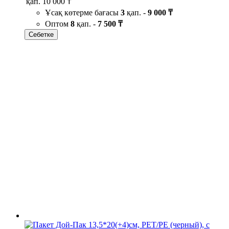
қап.
10 000 ₸
Ұсақ көтерме бағасы
3
қап. -
9 000 ₸
Оптом
8
қап. -
7 500 ₸
Себетке