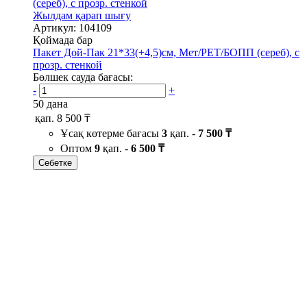
Жылдам қарап шығу
Артикул: 104109
Қоймада бар
Пакет Дой-Пак 21*33(+4,5)см, Мет/PET/БОПП (сереб), с
прозр. стенкой
Бөлшек сауда бағасы:
-
+
50 дана
қап.
8 500 ₸
Ұсақ көтерме бағасы
3
қап. -
7 500 ₸
Оптом
9
қап. -
6 500 ₸
Себетке