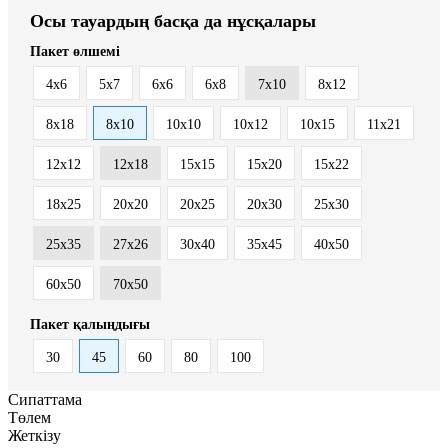
Осы тауардың басқа да нұсқалары
Пакет өлшемі
4x6
5x7
6x6
6x8
7x10
8x12
8x18
8х10
10x10
10x12
10x15
11x21
12x12
12x18
15x15
15x20
15x22
18x25
20x20
20x25
20x30
25x30
25x35
27x26
30x40
35x45
40x50
60x50
70x50
Пакет қалыңдығы
30
45
60
80
100
Сипаттама
Төлем
Жеткізу