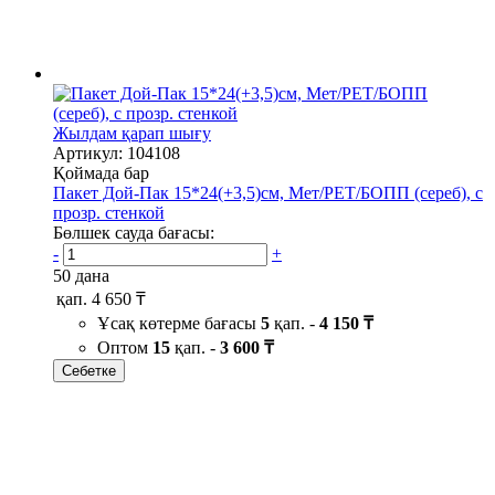
Жылдам қарап шығу
Артикул: 104108
Қоймада бар
Пакет Дой-Пак 15*24(+3,5)см, Мет/PET/БОПП (сереб), с
прозр. стенкой
Бөлшек сауда бағасы:
-
+
50 дана
қап.
4 650 ₸
Ұсақ көтерме бағасы
5
қап. -
4 150 ₸
Оптом
15
қап. -
3 600 ₸
Себетке