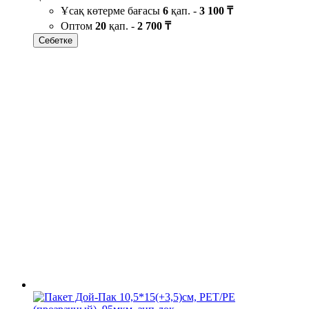
Ұсақ көтерме бағасы
6
қап. -
3 100 ₸
Оптом
20
қап. -
2 700 ₸
Себетке