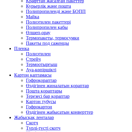
Крафттан жасалған пакеттер
Курьерлік және пошта
Полипропиленді және БОПП
Майка
Полиэтилен пакеттері
Полипропилен қабы
Өлшеп-орау
Термопакеты, термосумки
Пакеты под саженцы
Пленка
Полиэтилен
Стрейч
Термоотырғыш
Ауа-көпіршікті
Картон қаптамасы
Гофроқораптар
Өздігінен жиналатын қораптар
Пошта қораптары
Терезесі бар қораптар
Картон тубусы
Гофрокартон
Өздігінен жабысатын конверттер
Жабысқақ ленталар
Скотч
Түрлі-түсті скотч