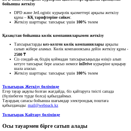
бойынша жеткізу
DPD және JetLogistic курьерлік қызметтері арқылы жеткізу
құны –
КҚ тарифтеріне сәйкес
.
Жеткізу шарттары: тапсырыс үшін
100%
төлем
Қазақстан бойынша көлік компанияларымен жеткізу
Тапсырыстарды
кез-келген көлік компаниялары
арқылы
салып жібере аламыз. Көлік компаниясына дейін жеткізу құны -
2500 ₸
Сіз сондай-ақ біздің қоймадан тапсырысыңызды өзіңіз алып
кетуге тапсырыс бере аласыз немесе
inDrive
курьеріне қоңырау
шала аласыз.
Жеткізу шарттары: тапсырыс үшін
100%
төлем
Толығырақ Жеткізу бөлімінде
Егер тауар ақаулы болған жағдайда, біз қайтаруға тиісті сапада
(бүлінбеген түрде болса) қабылдаймыз.
Тауардың сапасы бойынша шағымдар электрондық поштаға
қабылданады:
mail@webpack.kz
Толығырақ Қайтару бөлімінде
Осы тауармен бірге сатып алады