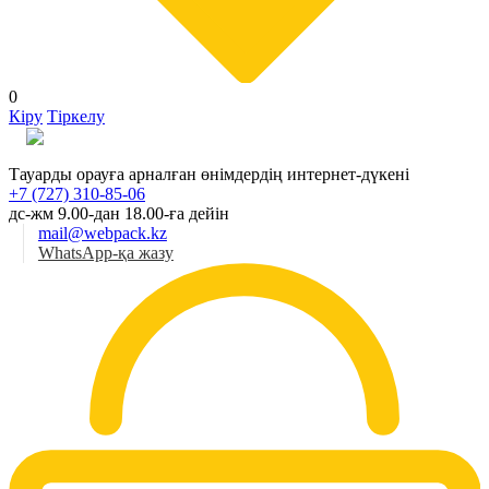
0
Кіру
Тіркелу
Қаз
Тауарды орауға арналған өнімдердің интернет-дүкені
+7 (727) 310-85-06
дс-жм 9.00-дан 18.00-ға дейін
mail@webpack.kz
WhatsApp-қа жазу