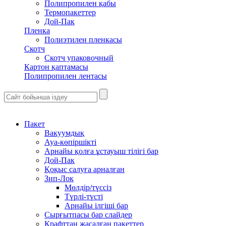
Полипропилен қабы
Термопакеттер
Дой-Пак
Пленка
Полиэтилен пленкасы
Скотч
Скотч упаковочный
Картон қаптамасы
Полипропилен лентасы
Пакет
Вакуумдық
Ауа-көпіршікті
Арнайы қолға ұстауыш тілігі бар
Дой-Пак
Қоқыс салуға арналған
Зип-Лок
Мөлдір/түссіз
Түрлі-түсті
Арнайы ілгіші бар
Сырғытпасы бар слайдер
Крафттан жасалған пакеттер