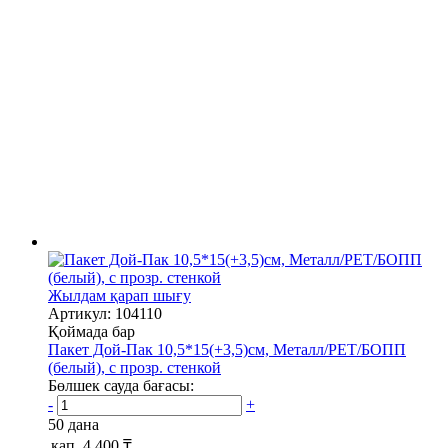
Жылдам қарап шығу
Артикул: 104110
Қоймада бар
Пакет Дой-Пак 10,5*15(+3,5)см, Металл/PET/БОПП
(белый), с прозр. стенкой
Бөлшек сауда бағасы:
-
+
50 дана
қап.
4 400 ₸