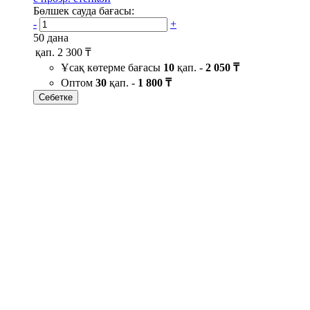
Бөлшек сауда бағасы:
-
+
50 дана
қап.
2 300 ₸
Ұсақ көтерме бағасы
10
қап. -
2 050 ₸
Оптом
30
қап. -
1 800 ₸
Себетке