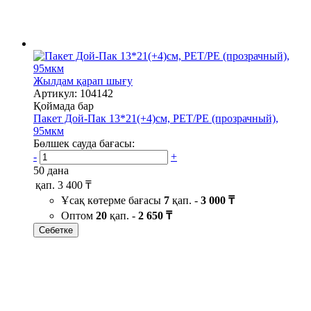
Жылдам қарап шығу
Артикул: 104142
Қоймада бар
Пакет Дой-Пак 13*21(+4)см, PET/PE (прозрачный),
95мкм
Бөлшек сауда бағасы:
-
+
50 дана
қап.
3 400 ₸
Ұсақ көтерме бағасы
7
қап. -
3 000 ₸
Оптом
20
қап. -
2 650 ₸
Себетке