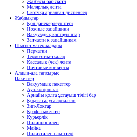
Жазбасы бар скотч
Малярлық лента
Скотчқа арналған диспенсер
Жабдықтар
Қол дәнекерлеуіштері
Ножные запайщики
Вакуумдық қаптауыштар
Запчасти к запайщикам
Шығын материалдары
Перчатки
Термоэтикеткалар
Кассалық (чек) лента
Почтовые конверты
Алдын-ала тапсырыс
Пакеттер
Вакуумдық пакеттер
Ауа-көпіршікті
Арнайы қолға ұстауыш тілігі бар
Қоқыс салуға арналған
Зип-Локтар
Крафт пакеттер
Курьерлік
Полипропилен
Майка
Полиэтилен пакеттері