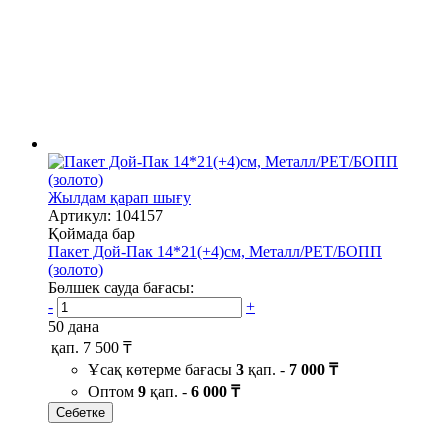
Жылдам қарап шығу
Артикул: 104157
Қоймада бар
Пакет Дой-Пак 14*21(+4)см, Металл/PET/БОПП
(золото)
Бөлшек сауда бағасы:
-
+
50 дана
қап.
7 500 ₸
Ұсақ көтерме бағасы
3
қап. -
7 000 ₸
Оптом
9
қап. -
6 000 ₸
Себетке