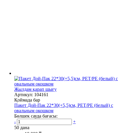
Жылдам қарап шығу
Артикул: 104161
Қоймада бар
Пакет Дой-Пак 22*30(+5,5)см, PET/PE (белый) с
овальным окошком
Бөлшек сауда бағасы:
-
+
50 дана