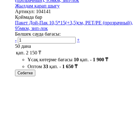
Жылдам қарап шығу
Артикул: 104141
Қоймада бар
Пакет Дой-Пак 10,5*15(+3,5)см, PET/PE (прозрачный),
95мкм, зип-лок
Бөлшек сауда бағасы:
-
+
50 дана
қап.
2 150 ₸
Ұсақ көтерме бағасы
10
қап. -
1 900 ₸
Оптом
33
қап. -
1 650 ₸
Себетке