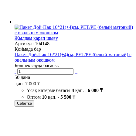
Жылдам қарап шығу
Артикул: 104148
Қоймада бар
Пакет Дой-Пак 16*21(+4)см, PET/PE (белый матовый) с
овальным окошком
Бөлшек сауда бағасы:
-
+
50 дана
қап.
7 000 ₸
Ұсақ көтерме бағасы
4
қап. -
6 000 ₸
Оптом
10
қап. -
5 500 ₸
Себетке