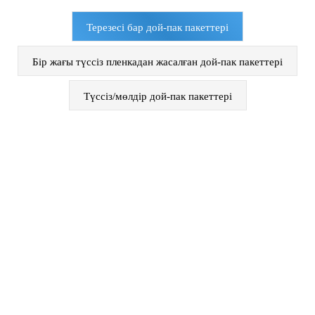
Терезесі бар дой-пак пакеттері
Бір жағы түссіз пленкадан жасалған дой-пак пакеттері
Түссіз/мөлдір дой-пак пакеттері