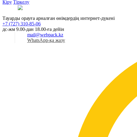
Кіру
Тіркелу
Қаз
Тауарды орауға арналған өнімдердің интернет-дүкені
+7 (727) 310-85-06
дс-жм 9.00-дан 18.00-ға дейін
mail@webpack.kz
WhatsApp-қа жазу