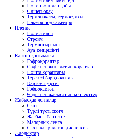
Полиэтилен пакеттері
Полипропилен қабы
Өлшеп-орау
Термопакеты, термосумки
Пакеты под саженцы
Пленка
Полиэтилен
Стрейч
Термоотырғыш
Ауа-көпіршікті
Картон қаптамасы
Гофроқораптар
Өздігінен жиналатын қораптар
Пошта қораптары
Терезесі бар қораптар
Картон тубусы
Гофрокартон
Өздігінен жабысатын конверттер
Жабысқақ ленталар
Скотч
Түрлі-түсті скотч
Жазбасы бар скотч
Малярлық лента
Скотчқа арналған диспенсер
Жабдықтар