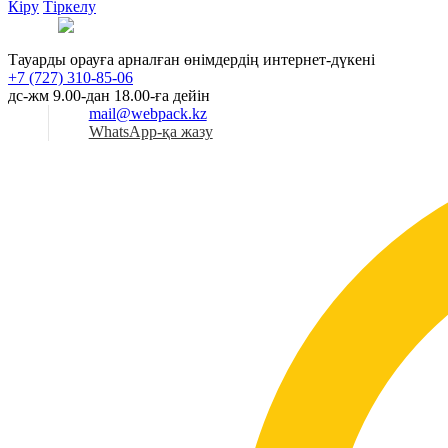
Кіру
Тіркелу
Қаз
Тауарды орауға арналған өнімдердің интернет-дүкені
+7 (727) 310-85-06
дс-жм 9.00-дан 18.00-ға дейін
mail@webpack.kz
WhatsApp-қа жазу