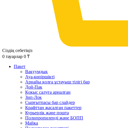
Сіздің себетіңіз
0
тауарлар
0
₸
Пакет
Вакуумдық
Ауа-көпіршікті
Арнайы қолға ұстауыш тілігі бар
Дой-Пак
Қоқыс салуға арналған
Зип-Лок
Сырғытпасы бар слайдер
Крафттан жасалған пакеттер
Курьерлік және пошта
Полипропиленді және БОПП
Майка