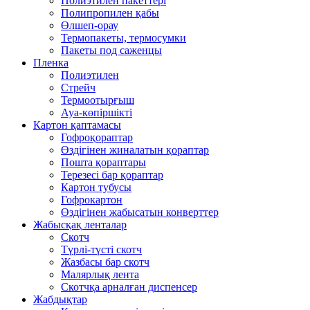
Полиэтилен пакеттері
Полипропилен қабы
Өлшеп-орау
Термопакеты, термосумки
Пакеты под саженцы
Пленка
Полиэтилен
Стрейч
Термоотырғыш
Ауа-көпіршікті
Картон қаптамасы
Гофроқораптар
Өздігінен жиналатын қораптар
Пошта қораптары
Терезесі бар қораптар
Картон тубусы
Гофрокартон
Өздігінен жабысатын конверттер
Жабысқақ ленталар
Скотч
Түрлі-түсті скотч
Жазбасы бар скотч
Малярлық лента
Скотчқа арналған диспенсер
Жабдықтар