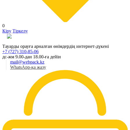
0
Кіру
Тіркелу
Қаз
Тауарды орауға арналған өнімдердің интернет-дүкені
+7 (727) 310-85-06
дс-жм 9.00-дан 18.00-ға дейін
mail@webpack.kz
WhatsApp-қа жазу