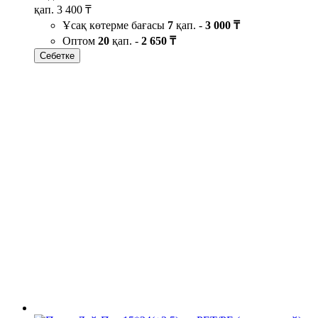
қап.
3 400 ₸
Ұсақ көтерме бағасы
7
қап. -
3 000 ₸
Оптом
20
қап. -
2 650 ₸
Себетке