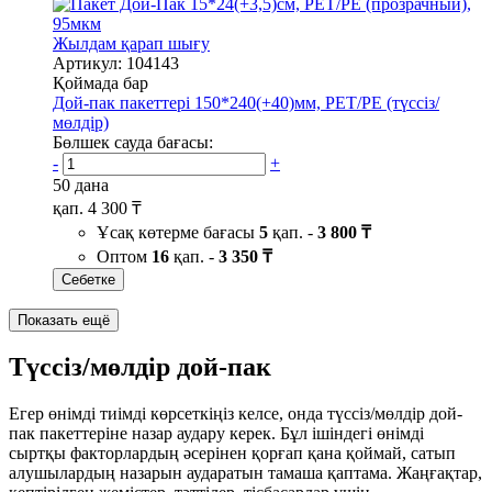
Жылдам қарап шығу
Артикул: 104143
Қоймада бар
Дой-пак пакеттері 150*240(+40)мм, PET/PE (түссіз/
мөлдір)
Бөлшек сауда бағасы:
-
+
50 дана
қап.
4 300 ₸
Ұсақ көтерме бағасы
5
қап. -
3 800 ₸
Оптом
16
қап. -
3 350 ₸
Себетке
Показать ещё
Түссіз/мөлдір дой-пак
Егер өнімді тиімді көрсеткіңіз келсе, онда түссіз/мөлдір дой-
пак пакеттеріне назар аудару керек. Бұл ішіндегі өнімді
сыртқы факторлардың әсерінен қорғап қана қоймай, сатып
алушылардың назарын аударатын тамаша қаптама. Жаңғақтар,