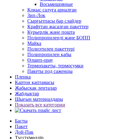
Восьмишовные
Қоқыс салуға арналған
Зип-Лок
Сырғытпасы бар слайдер
Крафттан жасалған пакеттер
Курьерлік және пошта
Полипропиленді және БОПП
Майка
Полиэтилен пакеттері
Полипропилен қабы
Өлшеп-орау
Термопакеты, термосумки
Пакеты под саженцы
Пленка
Картон қаптамасы
Жабысқақ ленталар
Жабдықтар
Шығын материалдары
Показать все категории
Басты
Пакет
Дой-Пак
Түссіз/мөлдір