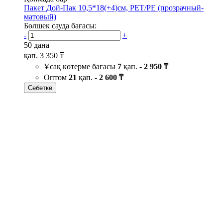
Пакет Дой-Пак 10,5*18(+4)см, PET/PE (прозрачный-
матовый)
Бөлшек сауда бағасы:
-
+
50 дана
қап.
3 350 ₸
Ұсақ көтерме бағасы
7
қап. -
2 950 ₸
Оптом
21
қап. -
2 600 ₸
Себетке