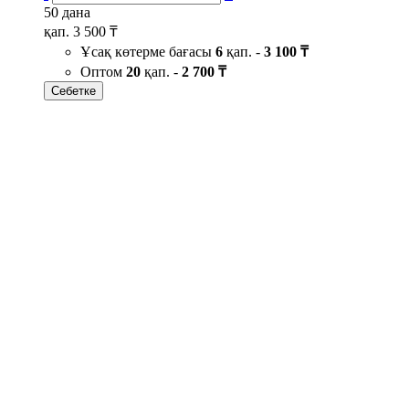
50 дана
қап.
3 500 ₸
Ұсақ көтерме бағасы
6
қап. -
3 100 ₸
Оптом
20
қап. -
2 700 ₸
Себетке