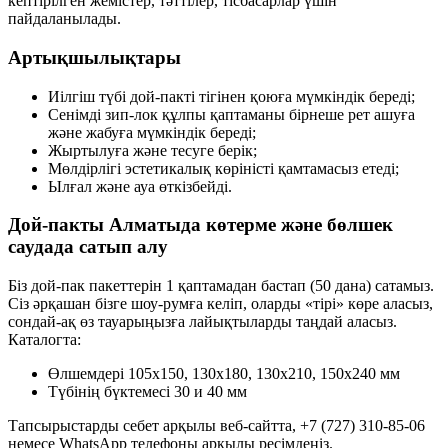
кептірілген жемістер, тәттілер, тісбасарлар үшін
пайдаланылады.
Артықшылықтары
Иілгіш түбі дой-пакті тігінен қоюға мүмкіндік береді;
Сенімді зип-лок құлпы қаптаманы бірнеше рет ашуға
және жабуға мүмкіндік береді;
Жыртылуға және тесуге берік;
Мөлдірлігі эстетикалық көріністі қамтамасыз етеді;
Ылғал және ауа өткізбейді.
Дой-пакты Алматыда көтерме және бөлшек
саудада сатып алу
Біз дой-пак пакеттерін 1 қаптамадан бастап (50 дана) сатамыз.
Сіз әрқашан бізге шоу-румға келіп, оларды «тірі» көре аласыз,
сондай-ақ өз тауарыңызға лайықтыларды таңдай аласыз.
Каталогта:
Өлшемдері 105x150, 130x180, 130x210, 150x240 мм
Түбінің бүктемесі 30 и 40 мм
Тапсырыстарды себет арқылы веб-сайтта, +7 (727) 310-85-06
немесе WhatsApp телефоны арқылы ресімдеңіз.