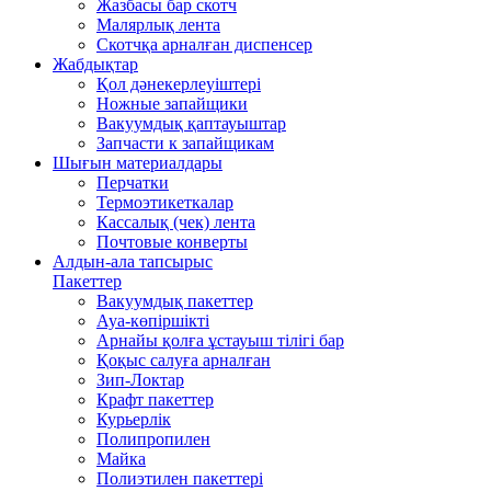
Жазбасы бар скотч
Малярлық лента
Скотчқа арналған диспенсер
Жабдықтар
Қол дәнекерлеуіштері
Ножные запайщики
Вакуумдық қаптауыштар
Запчасти к запайщикам
Шығын материалдары
Перчатки
Термоэтикеткалар
Кассалық (чек) лента
Почтовые конверты
Алдын-ала тапсырыс
Пакеттер
Вакуумдық пакеттер
Ауа-көпіршікті
Арнайы қолға ұстауыш тілігі бар
Қоқыс салуға арналған
Зип-Локтар
Крафт пакеттер
Курьерлік
Полипропилен
Майка
Полиэтилен пакеттері