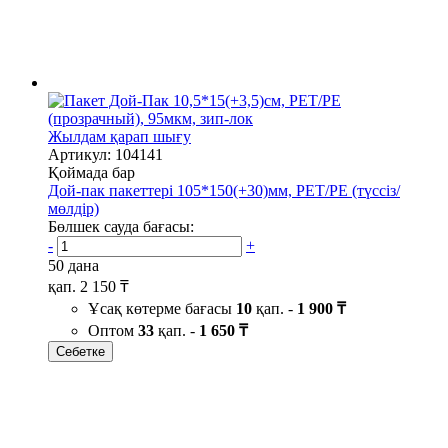
Жылдам қарап шығу
Артикул: 104141
Қоймада бар
Дой-пак пакеттері 105*150(+30)мм, PET/PE (түссіз/
мөлдір)
Бөлшек сауда бағасы:
-
+
50 дана
қап.
2 150 ₸
Ұсақ көтерме бағасы
10
қап. -
1 900 ₸
Оптом
33
қап. -
1 650 ₸
Себетке