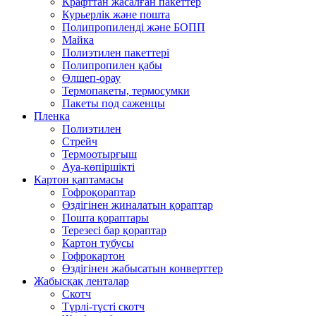
Крафттан жасалған пакеттер
Курьерлік және пошта
Полипропиленді және БОПП
Майка
Полиэтилен пакеттері
Полипропилен қабы
Өлшеп-орау
Термопакеты, термосумки
Пакеты под саженцы
Пленка
Полиэтилен
Стрейч
Термоотырғыш
Ауа-көпіршікті
Картон қаптамасы
Гофроқораптар
Өздігінен жиналатын қораптар
Пошта қораптары
Терезесі бар қораптар
Картон тубусы
Гофрокартон
Өздігінен жабысатын конверттер
Жабысқақ ленталар
Скотч
Түрлі-түсті скотч