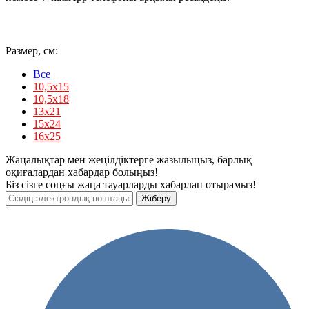
Размер, см:
Все
10,5х15
10,5х18
13х21
15х24
16х25
Жаңалықтар мен жеңілдіктерге жазылыңыз, барлық
оқиғалардан хабардар болыңыз!
Біз сізге соңғы жаңа тауарларды хабарлап отырамыз!