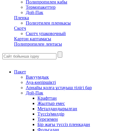
Полипропилен қабы
Термопакеттер
Дой-Пак
Пленка
Полиэтилен пленкасы
Скотч
Скотч упаковочный
Картон қаптамасы
Полипропилен лентасы
Пакет
Вакуумдық
Ауа-көпіршікті
Арнайы қолға ұстауыш тілігі бар
Дой-Пак
Крафттан
Жылтыр емес
Металдандырылған
Түссіз/мөлдір
Тереземен
Бір жағы түссіз пленкадан
Фольгадан