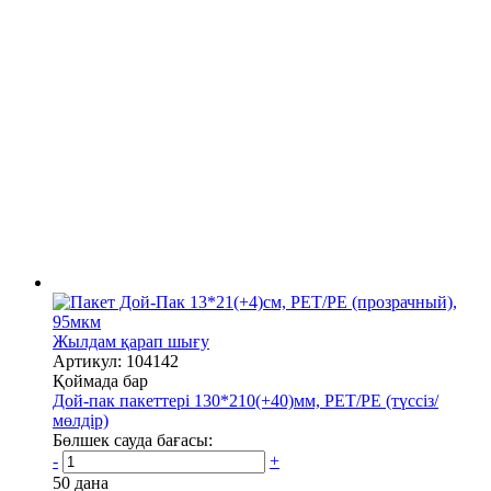
Жылдам қарап шығу
Артикул: 104142
Қоймада бар
Дой-пак пакеттері 130*210(+40)мм, PET/PE (түссіз/
мөлдір)
Бөлшек сауда бағасы:
-
+
50 дана