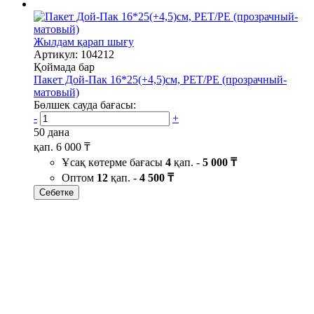
Жылдам қарап шығу
Артикул: 104212
Қоймада бар
Пакет Дой-Пак 16*25(+4,5)см, PET/PE (прозрачный-
матовый)
Бөлшек сауда бағасы:
-
+
50 дана
қап.
6 000 ₸
Ұсақ көтерме бағасы
4
қап. -
5 000 ₸
Оптом
12
қап. -
4 500 ₸
Себетке