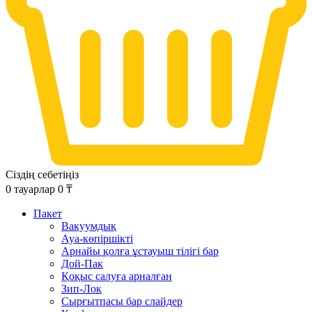
Сіздің себетіңіз
0
тауарлар
0
₸
Пакет
Вакуумдық
Ауа-көпіршікті
Арнайы қолға ұстауыш тілігі бар
Дой-Пак
Қоқыс салуға арналған
Зип-Лок
Сырғытпасы бар слайдер