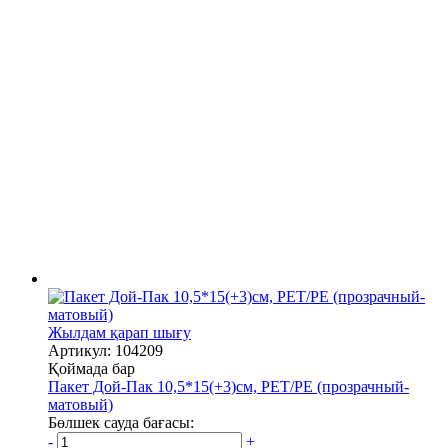
Жылдам қарап шығу
Артикул: 104209
Қоймада бар
Пакет Дой-Пак 10,5*15(+3)см, PET/PE (прозрачный-
матовый)
Бөлшек сауда бағасы:
-
+