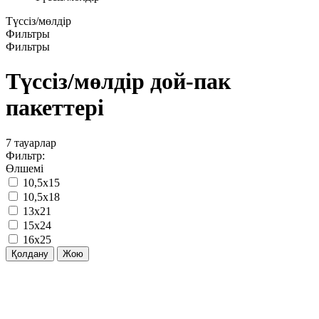
Түссіз/мөлдір
Фильтры
Фильтры
Түссіз/мөлдір дой-пак
пакеттері
7
тауарлар
Фильтр:
Өлшемі
10,5х15
10,5х18
13х21
15х24
16х25
Қолдану
Жою