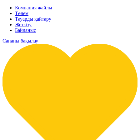
Компания жайлы
Төлем
Тауарды қайтару
Жеткізу
Байланыс
Сапаны бақылау