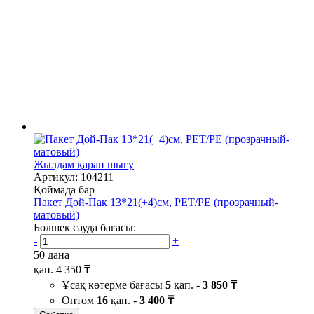
Жылдам қарап шығу
Артикул: 104211
Қоймада бар
Пакет Дой-Пак 13*21(+4)см, PET/PE (прозрачный-
матовый)
Бөлшек сауда бағасы:
-
+
50 дана
қап.
4 350 ₸
Ұсақ көтерме бағасы
5
қап. -
3 850 ₸
Оптом
16
қап. -
3 400 ₸