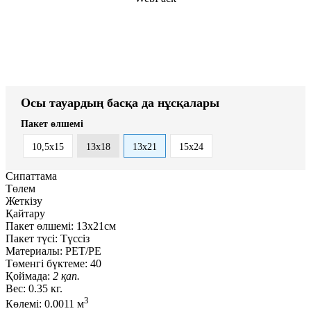
Осы тауардың басқа да нұсқалары
Пакет өлшемі
10,5х15
13x18
13х21
15х24
Сипаттама
Төлем
Жеткізу
Қайтару
Пакет өлшемі:
13х21см
Пакет түсі:
Түссіз
Материалы:
РЕТ/РЕ
Төменгі бүктеме:
40
Қоймада:
2 қап.
Вес:
0.35 кг.
3
Көлемі:
0.0011 м