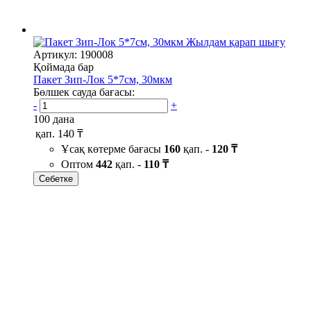
Жылдам қарап шығу
Артикул: 190008
Қоймада бар
Пакет Зип-Лок 5*7см, 30мкм
Бөлшек сауда бағасы:
-
+
100 дана
қап.
140 ₸
Ұсақ көтерме бағасы
160
қап. -
120 ₸
Оптом
442
қап. -
110 ₸
Себетке