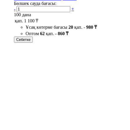
Бөлшек сауда бағасы:
-
+
100 дана
қап.
1 100 ₸
Ұсақ көтерме бағасы
20
қап. -
980 ₸
Оптом
62
қап. -
860 ₸
Себетке