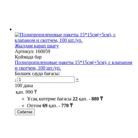
Жылдам қарап шығу
Артикул: 160059
Қоймада бар
Полипропиленовые пакеты 15*15см(+5см), с клапаном
и скотчем, 100 шт./уп.
Бөлшек сауда бағасы:
-
+
100 дана
қап.
990 ₸
Ұсақ көтерме бағасы
22
қап. -
880 ₸
Оптом
69
қап. -
770 ₸
Себетке