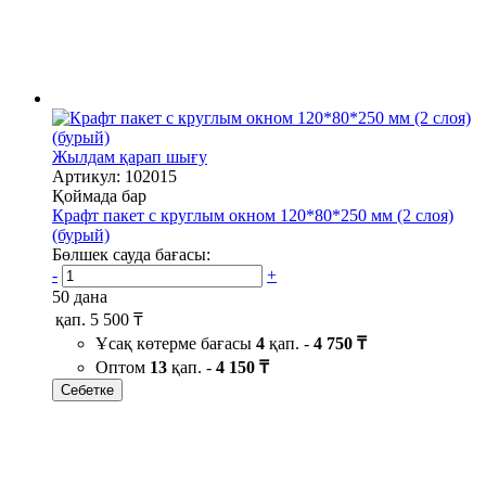
Жылдам қарап шығу
Артикул: 102015
Қоймада бар
Крафт пакет с круглым окном 120*80*250 мм (2 слоя)
(бурый)
Бөлшек сауда бағасы:
-
+
50 дана
қап.
5 500 ₸
Ұсақ көтерме бағасы
4
қап. -
4 750 ₸
Оптом
13
қап. -
4 150 ₸
Себетке