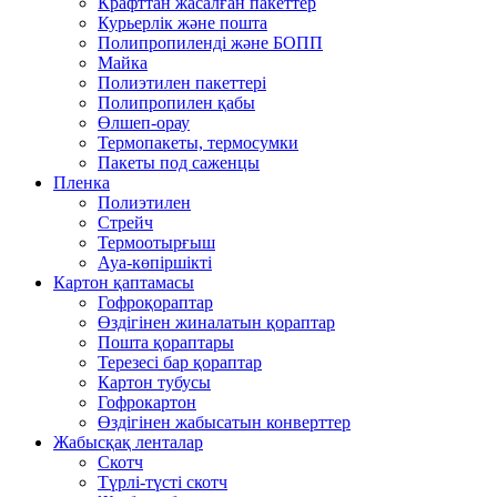
Крафттан жасалған пакеттер
Курьерлік және пошта
Полипропиленді және БОПП
Майка
Полиэтилен пакеттері
Полипропилен қабы
Өлшеп-орау
Термопакеты, термосумки
Пакеты под саженцы
Пленка
Полиэтилен
Стрейч
Термоотырғыш
Ауа-көпіршікті
Картон қаптамасы
Гофроқораптар
Өздігінен жиналатын қораптар
Пошта қораптары
Терезесі бар қораптар
Картон тубусы
Гофрокартон
Өздігінен жабысатын конверттер
Жабысқақ ленталар
Скотч
Түрлі-түсті скотч