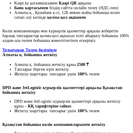
Kaspi.kz қосымшасымен
Kaspi QR
арқылы
Банк картасымен
біздің сайтта онлайн төлеу (НДС-пен)
Алматы қ., Қазыбаев к-сі, 12Б мекен-жайы бойынша келіп
сатып алу кезінде
қолма-қол ақшамен
Көлік компаниялары мен курьерлік қызметтер арқылы жіберетін
барлық тапсырыстар қолма-қол ақшасыз есеп айырысу бойынша 100%
алдын-ала төлем бойынша жөнелтілетінін ескеріңіз.
Толығырақ Төлем бөлімінде
Алматы қ. бойынша жеткізу
Алматы қ. бойынша жеткізу құны
2500 ₸
Тапсырыс берген күні жеткізу
Жеткізу шарттары: тапсырыс үшін
100%
төлем
DPD және JetLogistic курьерлік қызметтері арқылы Қазақстан
бойынша жеткізу
DPD және JetLogistic курьерлік қызметтері арқылы жеткізу
құны –
КҚ тарифтеріне сәйкес
.
Жеткізу шарттары: тапсырыс үшін
100%
төлем
Қазақстан бойынша көлік компанияларымен жеткізу