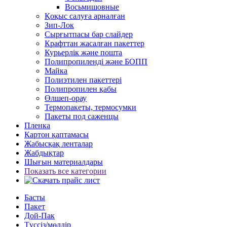
Восьмишовные
Қоқыс салуға арналған
Зип-Лок
Сырғытпасы бар слайдер
Крафттан жасалған пакеттер
Курьерлік және пошта
Полипропиленді және БОПП
Майка
Полиэтилен пакеттері
Полипропилен қабы
Өлшеп-орау
Термопакеты, термосумки
Пакеты под саженцы
Пленка
Картон қаптамасы
Жабысқақ ленталар
Жабдықтар
Шығын материалдары
Показать все категории
Басты
Пакет
Дой-Пак
Түссіз/мөлдір