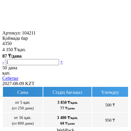
Артикул:
104211
Қоймада бар
4350
4 350
₸/қап.
87
₸/дана
-
+
50 дана
қап.
Себетке
2027-08-09
KZT
Саны
Сіздің бағаңыз
Үнемдеу
от 5 қап.
3 850
₸/қап.
500 ₸
(от 250 дана)
77
₸/дана
от 16 қап.
3 400
₸/қап.
950 ₸
(от 800 дана)
68
₸/дана
WebPack