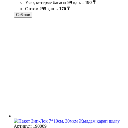
Ұсақ көтерме бағасы
99
қап. -
190 ₸
Оптом
295
қап. -
170 ₸
Себетке
Жылдам қарап шығу
Артикул: 190009