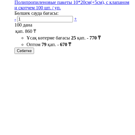
Полипропиленовые пакеты 10*20см(+5см), с клапаном
и скотчем 100 шт. / уп.
Бөлшек сауда бағасы:
-
+
100 дана
қап.
860 ₸
Ұсақ көтерме бағасы
25
қап. -
770 ₸
Оптом
79
қап. -
670 ₸
Себетке