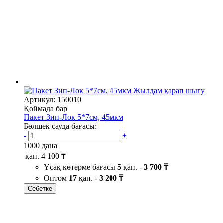
Жылдам қарап шығу
Артикул: 150010
Қоймада бар
Пакет Зип-Лок 5*7см, 45мкм
Бөлшек сауда бағасы:
-
+
1000 дана
қап.
4 100 ₸
Ұсақ көтерме бағасы
5
қап. -
3 700 ₸
Оптом
17
қап. -
3 200 ₸
Себетке