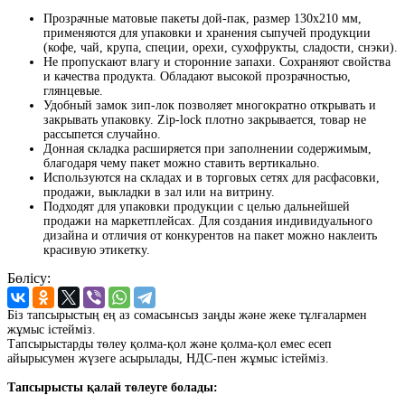
Прозрачные матовые пакеты дой-пак, размер 130x210 мм,
применяются для упаковки и хранения сыпучей продукции
(кофе, чай, крупа, специи, орехи, сухофрукты, сладости, снэки).
Не пропускают влагу и сторонние запахи. Сохраняют свойства
и качества продукта. Обладают высокой прозрачностью,
глянцевые.
Удобный замок зип-лок позволяет многократно открывать и
закрывать упаковку. Zip-lock плотно закрывается, товар не
рассыпется случайно.
Донная складка расширяется при заполнении содержимым,
благодаря чему пакет можно ставить вертикально.
Используются на складах и в торговых сетях для расфасовки,
продажи, выкладки в зал или на витрину.
Подходят для упаковки продукции с целью дальнейшей
продажи на маркетплейсах. Для создания индивидуального
дизайна и отличия от конкурентов на пакет можно наклеить
красивую этикетку.
Бөлісу:
Біз тапсырыстың ең аз сомасынсыз заңды және жеке тұлғалармен
жұмыс істейміз.
Тапсырыстарды төлеу қолма-қол және қолма-қол емес есеп
айырысумен жүзеге асырылады, НДС-пен жұмыс істейміз.
Тапсырысты қалай төлеуге болады: