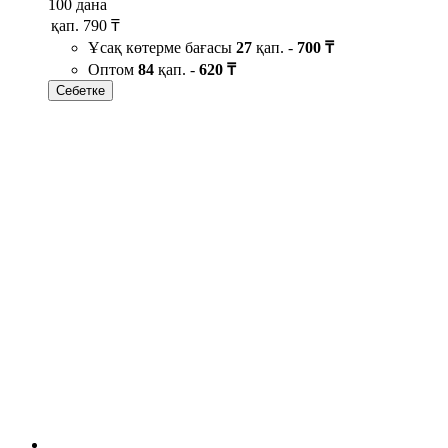
100 дана
қап.
790 ₸
Ұсақ көтерме бағасы
27
қап. -
700 ₸
Оптом
84
қап. -
620 ₸
Себетке