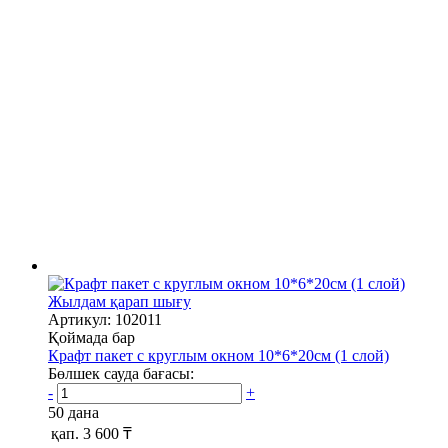
Жылдам қарап шығу
Артикул: 102011
Қоймада бар
Крафт пакет с круглым окном 10*6*20см (1 слой)
Бөлшек сауда бағасы:
-
+
50 дана
қап.
3 600 ₸