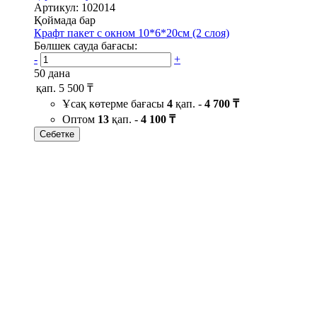
Артикул: 102014
Қоймада бар
Крафт пакет с окном 10*6*20см (2 слоя)
Бөлшек сауда бағасы:
-
+
50 дана
қап.
5 500 ₸
Ұсақ көтерме бағасы
4
қап. -
4 700 ₸
Оптом
13
қап. -
4 100 ₸
Себетке