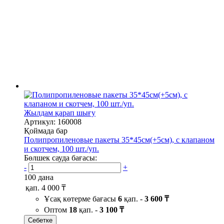
Жылдам қарап шығу
Артикул: 160008
Қоймада бар
Полипропиленовые пакеты 35*45см(+5см), с клапаном
и скотчем, 100 шт./уп.
Бөлшек сауда бағасы:
-
+
100 дана
қап.
4 000 ₸
Ұсақ көтерме бағасы
6
қап. -
3 600 ₸
Оптом
18
қап. -
3 100 ₸
Себетке