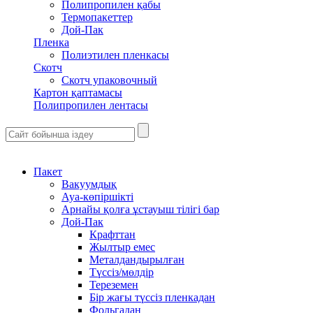
Полипропилен қабы
Термопакеттер
Дой-Пак
Пленка
Полиэтилен пленкасы
Скотч
Скотч упаковочный
Картон қаптамасы
Полипропилен лентасы
Пакет
Вакуумдық
Ауа-көпіршікті
Арнайы қолға ұстауыш тілігі бар
Дой-Пак
Крафттан
Жылтыр емес
Металдандырылған
Түссіз/мөлдір
Тереземен
Бір жағы түссіз пленкадан
Фольгадан