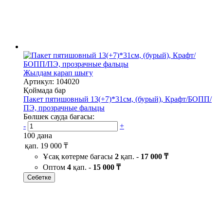
Жылдам қарап шығу
Артикул: 104020
Қоймада бар
Пакет пятишовный 13(+7)*31см, (бурый), Крафт/БОПП/
ПЭ, прозрачные фальцы
Бөлшек сауда бағасы:
-
+
100 дана
қап.
19 000 ₸
Ұсақ көтерме бағасы
2
қап. -
17 000 ₸
Оптом
4
қап. -
15 000 ₸
Себетке