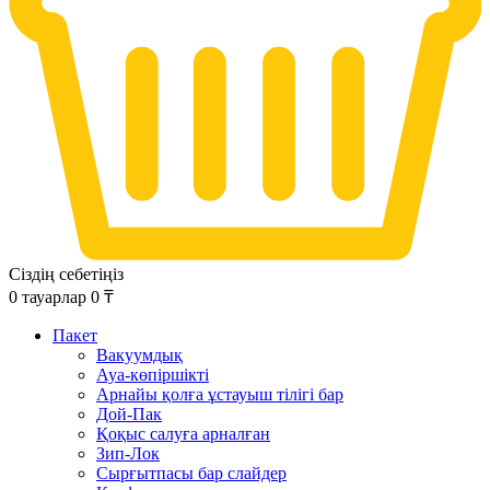
Сіздің себетіңіз
0
тауарлар
0
₸
Пакет
Вакуумдық
Ауа-көпіршікті
Арнайы қолға ұстауыш тілігі бар
Дой-Пак
Қоқыс салуға арналған
Зип-Лок
Сырғытпасы бар слайдер