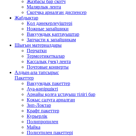
Жазбасы бар скотч
Малярлық лента
Скотчқа арналған диспенсер
Жабдықтар
Қол дәнекерлеуіштері
Ножные запайщики
Вакуумдық қаптауыштар
Запчасти к запайщикам
Шығын материалдары
Перчатки
Термоэтикеткалар
Кассалық (чек) лента
Почтовые конверты
Алдын-ала тапсырыс
Пакеттер
Вакуумдық пакеттер
Ауа-көпіршікті
Арнайы қолға ұстауыш тілігі бар
Қоқыс салуға арналған
Зип-Локтар
Крафт пакеттер
Курьерлік
Полипропилен
Майка
Полиэтилен пакеттері