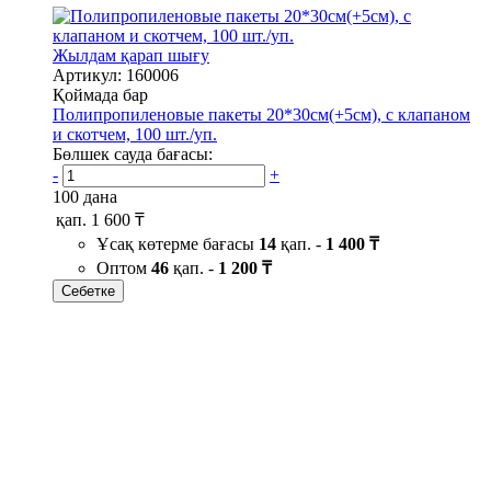
Жылдам қарап шығу
Артикул: 160006
Қоймада бар
Полипропиленовые пакеты 20*30см(+5см), с клапаном
и скотчем, 100 шт./уп.
Бөлшек сауда бағасы:
-
+
100 дана
қап.
1 600 ₸
Ұсақ көтерме бағасы
14
қап. -
1 400 ₸
Оптом
46
қап. -
1 200 ₸
Себетке