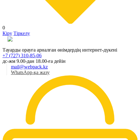
0
Кіру
Тіркелу
Қаз
Тауарды орауға арналған өнімдердің интернет-дүкені
+7 (727) 310-85-06
дс-жм 9.00-дан 18.00-ға дейін
mail@webpack.kz
WhatsApp-қа жазу