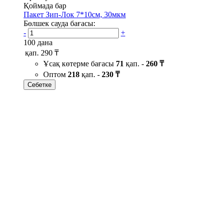
Қоймада бар
Пакет Зип-Лок 7*10см, 30мкм
Бөлшек сауда бағасы:
-
+
100 дана
қап.
290 ₸
Ұсақ көтерме бағасы
71
қап. -
260 ₸
Оптом
218
қап. -
230 ₸
Себетке