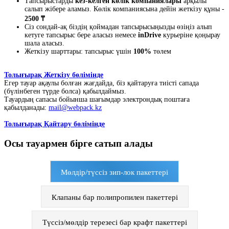
Тапсырыстарды
кез-келген көлік компаниялары
арқылы
салып жібере аламыз. Көлік компаниясына дейін жеткізу құны -
2500 ₸
Сіз сондай-ақ біздің қоймадан тапсырысыңызды өзіңіз алып
кетуге тапсырыс бере аласыз немесе
inDrive
курьеріне қоңырау
шала аласыз.
Жеткізу шарттары: тапсырыс үшін
100%
төлем
Толығырақ Жеткізу бөлімінде
Егер тауар ақаулы болған жағдайда, біз қайтаруға тиісті сапада
(бүлінбеген түрде болса) қабылдаймыз.
Тауардың сапасы бойынша шағымдар электрондық поштаға
қабылданады:
mail@webpack.kz
Толығырақ Қайтару бөлімінде
Осы тауармен бірге сатып алады
Мөлдір/түссіз зип-лок пакеттері
Клапаны бар полипропилен пакеттері
Түссіз/мөлдір терезесі бар крафт пакеттері