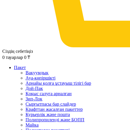
Сіздің себетіңіз
0
тауарлар
0
₸
Пакет
Вакуумдық
Ауа-көпіршікті
Арнайы қолға ұстауыш тілігі бар
Дой-Пак
Қоқыс салуға арналған
Зип-Лок
Сырғытпасы бар слайдер
Крафттан жасалған пакеттер
Курьерлік және пошта
Полипропиленді және БОПП
Майка