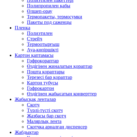
Полиэтилен пакеттері
Полипропилен қабы
Өлшеп-орау
Термопакеты, термосумки
Пакеты под саженцы
Пленка
Полиэтилен
Стрейч
Термоотырғыш
Ауа-көпіршікті
Картон қаптамасы
Гофроқораптар
Өздігінен жиналатын қораптар
Пошта қораптары
Терезесі бар қораптар
Картон тубусы
Гофрокартон
Өздігінен жабысатын конверттер
Жабысқақ ленталар
Скотч
Түрлі-түсті скотч
Жазбасы бар скотч
Малярлық лента
Скотчқа арналған диспенсер
Жабдықтар