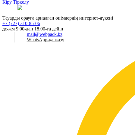
Кіру
Тіркелу
Қаз
Тауарды орауға арналған өнімдердің интернет-дүкені
+7 (727) 310-85-06
дс-жм 9.00-дан 18.00-ға дейін
mail@webpack.kz
WhatsApp-қа жазу