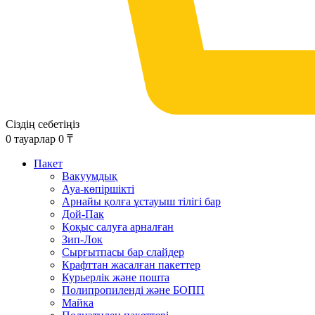
Сіздің себетіңіз
0
тауарлар
0
₸
Пакет
Вакуумдық
Ауа-көпіршікті
Арнайы қолға ұстауыш тілігі бар
Дой-Пак
Қоқыс салуға арналған
Зип-Лок
Сырғытпасы бар слайдер
Крафттан жасалған пакеттер
Курьерлік және пошта
Полипропиленді және БОПП
Майка