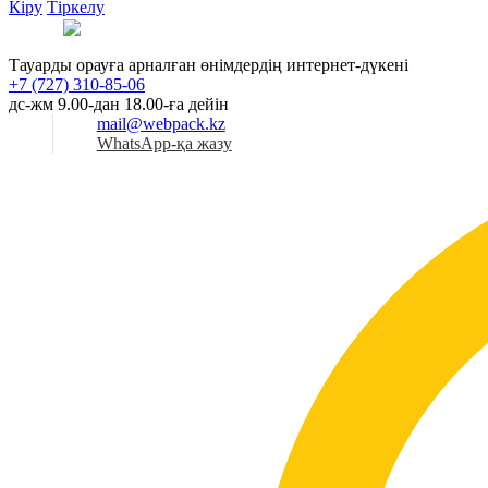
Кіру
Тіркелу
Қаз
Тауарды орауға арналған өнімдердің интернет-дүкені
+7 (727) 310-85-06
дс-жм 9.00-дан 18.00-ға дейін
mail@webpack.kz
WhatsApp-қа жазу