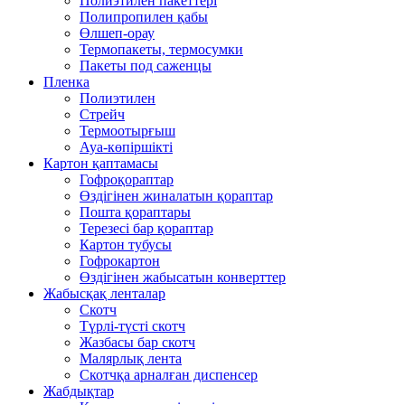
Полиэтилен пакеттері
Полипропилен қабы
Өлшеп-орау
Термопакеты, термосумки
Пакеты под саженцы
Пленка
Полиэтилен
Стрейч
Термоотырғыш
Ауа-көпіршікті
Картон қаптамасы
Гофроқораптар
Өздігінен жиналатын қораптар
Пошта қораптары
Терезесі бар қораптар
Картон тубусы
Гофрокартон
Өздігінен жабысатын конверттер
Жабысқақ ленталар
Скотч
Түрлі-түсті скотч
Жазбасы бар скотч
Малярлық лента
Скотчқа арналған диспенсер
Жабдықтар