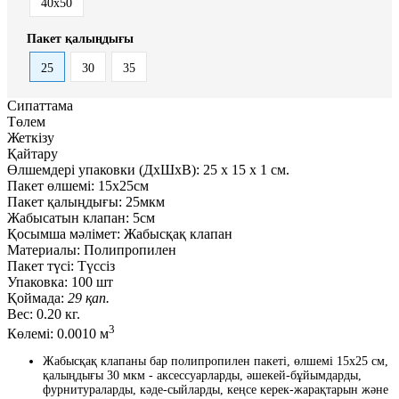
40x50
Пакет қалыңдығы
25
30
35
Сипаттама
Төлем
Жеткізу
Қайтару
Өлшемдері упаковки (ДxШxВ):
25
x
15
x
1 см.
Пакет өлшемі:
15x25см
Пакет қалыңдығы:
25мкм
Жабысатын клапан:
5см
Қосымша мәлімет:
Жабысқақ клапан
Материалы:
Полипропилен
Пакет түсі:
Түссіз
Упаковка:
100 шт
Қоймада:
29 қап.
Вес:
0.20 кг.
3
Көлемі:
0.0010 м
Жабысқақ клапаны бар полипропилен пакеті, өлшемі 15x25 см,
қалыңдығы 30 мкм - аксессуарларды, әшекей-бұйымдарды,
фурнитураларды, кәде-сыйларды, кеңсе керек-жарақтарын және