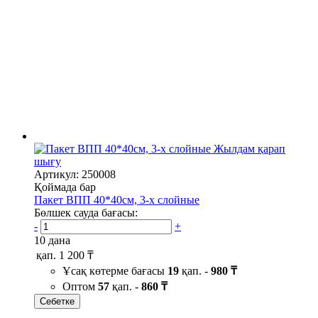
Жылдам қарап
шығу
Артикул: 250008
Қоймада бар
Пакет ВПП 40*40см, 3-х слойные
Бөлшек сауда бағасы:
-
+
10 дана
қап.
1 200 ₸
Ұсақ көтерме бағасы
19
қап. -
980 ₸
Оптом
57
қап. -
860 ₸
Себетке