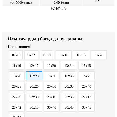
(от 5600 дана)
9.40
₸/дана
WebPack
Осы тауардың басқа да нұсқалары
Пакет өлшемі
8x20
8x32
8х10
10x10
10x15
10x20
11x16
12x17
12x30
13x34
15x15
15x20
15x25
15x30
16x35
18x25
20x25
20x26
20x30
20x35
20x40
22x30
23x35
25x10
25x35
27x12
28x42
30x15
30x40
30x45
35x45