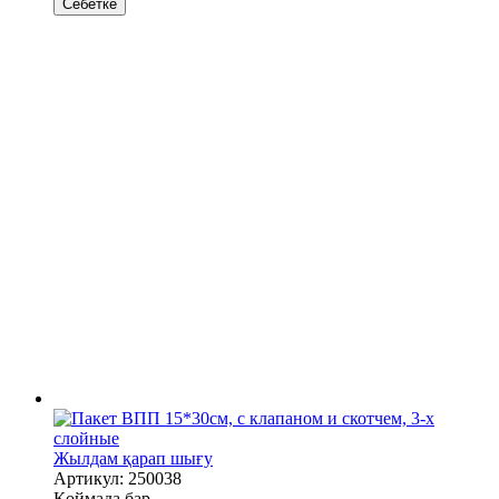
Себетке
Жылдам қарап шығу
Артикул: 250038
Қоймада бар