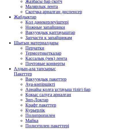
Жазбасы бар скотч
Малярлық лента
Скотчқа арналған диспенсер
Жабдықтар
Қол дәнекерлеуіштері
Ножные запайщики
Вакуумдық қаптауыштар
Запчасти к запайщикам
Шығын материалдары
Перчатки
Термоэтикеткалар
Кассалық (чек) лента
Почтовые конверты
Алдын-ала тапсырыс
Пакеттер
Вакуумдық пакеттер
Ауа-көпіршікті
Арнайы қолға ұстауыш тілігі бар
Қоқыс салуға арналған
Зип-Локтар
Крафт пакеттер
Курьерлік
Полипропилен
Майка
Полиэтилен пакеттері