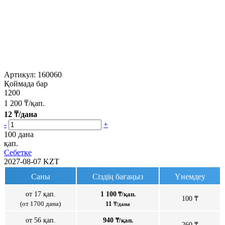
Артикул:
160060
Қоймада бар
1200
1 200
₸/қап.
12
₸/дана
-
+
100 дана
қап.
Себетке
2027-08-07
KZT
Саны
Сіздің бағаңыз
Үнемдеу
от 17 қап.
1 100
₸/қап.
100 ₸
(от 1700 дана)
11
₸/дана
от 56 қап.
940
₸/қап.
260 ₸