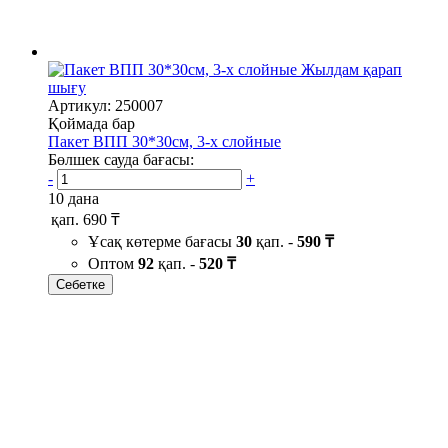
Жылдам қарап
шығу
Артикул: 250007
Қоймада бар
Пакет ВПП 30*30см, 3-х слойные
Бөлшек сауда бағасы:
-
+
10 дана
қап.
690 ₸
Ұсақ көтерме бағасы
30
қап. -
590 ₸
Оптом
92
қап. -
520 ₸
Себетке