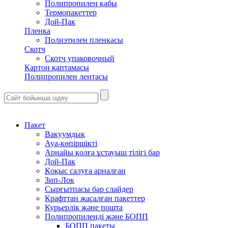
Полипропилен қабы
Термопакеттер
Дой-Пак
Пленка
Полиэтилен пленкасы
Скотч
Скотч упаковочный
Картон қаптамасы
Полипропилен лентасы
Пакет
Вакуумдық
Ауа-көпіршікті
Арнайы қолға ұстауыш тілігі бар
Дой-Пак
Қоқыс салуға арналған
Зип-Лок
Сырғытпасы бар слайдер
Крафттан жасалған пакеттер
Курьерлік және пошта
Полипропиленді және БОПП
БОПП пакеты