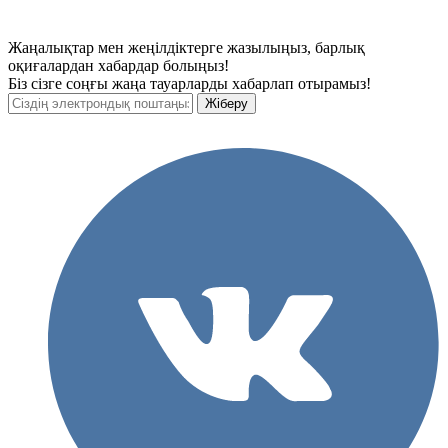
Жаңалықтар мен жеңілдіктерге жазылыңыз, барлық
оқиғалардан хабардар болыңыз!
Біз сізге соңғы жаңа тауарларды хабарлап отырамыз!