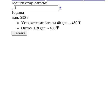
Бөлшек сауда бағасы:
-
+
10 дана
қап.
530 ₸
Ұсақ көтерме бағасы
40
қап. -
450 ₸
Оптом
119
қап. -
400 ₸
Себетке