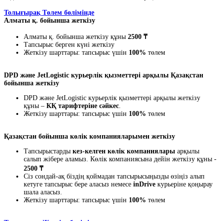
Толығырақ Төлем бөлімінде
Алматы қ. бойынша жеткізу
Алматы қ. бойынша жеткізу құны
2500 ₸
Тапсырыс берген күні жеткізу
Жеткізу шарттары: тапсырыс үшін
100%
төлем
DPD және JetLogistic курьерлік қызметтері арқылы Қазақстан
бойынша жеткізу
DPD және JetLogistic курьерлік қызметтері арқылы жеткізу
құны –
КҚ тарифтеріне сәйкес
.
Жеткізу шарттары: тапсырыс үшін
100%
төлем
Қазақстан бойынша көлік компанияларымен жеткізу
Тапсырыстарды
кез-келген көлік компаниялары
арқылы
салып жібере аламыз. Көлік компаниясына дейін жеткізу құны -
2500 ₸
Сіз сондай-ақ біздің қоймадан тапсырысыңызды өзіңіз алып
кетуге тапсырыс бере аласыз немесе
inDrive
курьеріне қоңырау
шала аласыз.
Жеткізу шарттары: тапсырыс үшін
100%
төлем