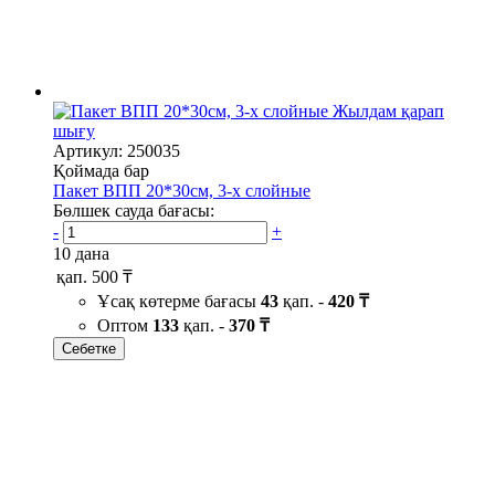
Жылдам қарап
шығу
Артикул: 250035
Қоймада бар
Пакет ВПП 20*30см, 3-х слойные
Бөлшек сауда бағасы:
-
+
10 дана
қап.
500 ₸
Ұсақ көтерме бағасы
43
қап. -
420 ₸
Оптом
133
қап. -
370 ₸
Себетке