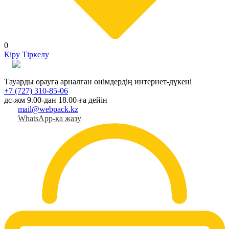
0
Кіру
Тіркелу
Қаз
Тауарды орауға арналған өнімдердің интернет-дүкені
+7 (727) 310-85-06
дс-жм 9.00-дан 18.00-ға дейін
mail@webpack.kz
WhatsApp-қа жазу