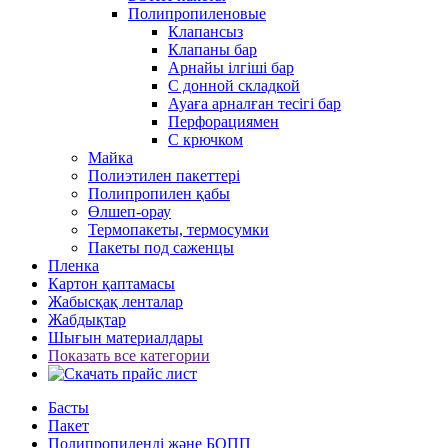
Полипропиленовые
Клапансыз
Клапаны бар
Арнайы ілгіші бар
С донной складкой
Ауаға арналған тесігі бар
Перфорациямен
С крючком
Майка
Полиэтилен пакеттері
Полипропилен қабы
Өлшеп-орау
Термопакеты, термосумки
Пакеты под саженцы
Пленка
Картон қаптамасы
Жабысқақ ленталар
Жабдықтар
Шығын материалдары
Показать все категории
Басты
Пакет
Полипропиленді және БОПП