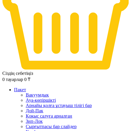
Сіздің себетіңіз
0
тауарлар
0
₸
Пакет
Вакуумдық
Ауа-көпіршікті
Арнайы қолға ұстауыш тілігі бар
Дой-Пак
Қоқыс салуға арналған
Зип-Лок
Сырғытпасы бар слайдер