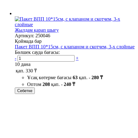
Жылдам қарап шығу
Артикул: 250046
Қоймада бар
Пакет ВПП 10*15см, с клапаном и скотчем, 3-х слойные
Бөлшек сауда бағасы:
-
+
10 дана
қап.
330 ₸
Ұсақ көтерме бағасы
63
қап. -
280 ₸
Оптом
208
қап. -
240 ₸
Себетке