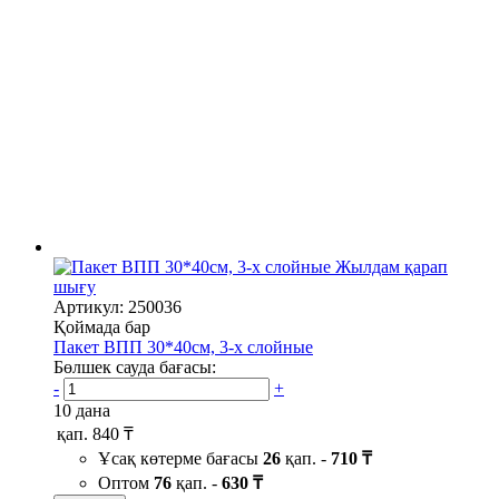
Жылдам қарап
шығу
Артикул: 250036
Қоймада бар
Пакет ВПП 30*40см, 3-х слойные
Бөлшек сауда бағасы:
-
+
10 дана
қап.
840 ₸
Ұсақ көтерме бағасы
26
қап. -
710 ₸
Оптом
76
қап. -
630 ₸