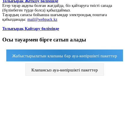
Толығырақ Жеткізу бөлімінде
Егер тауар ақаулы болған жағдайда, біз қайтаруға тиісті сапада
(бүлінбеген түрде болса) қабылдаймыз.
Тауардың сапасы бойынша шағымдар электрондық поштаға
қабылданады:
mail@webpack.kz
Толығырақ Қайтару бөлімінде
Осы тауармен бірге сатып алады
Жабыстырылатын клапаны бар ауа-көпіршікті пакеттер
Клапансыз ауа-көпіршікті пакеттер