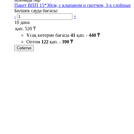
Пакет ВПП 15*30см, с клапаном и скотчем, 3-х слойные
Бөлшек сауда бағасы:
-
+
10 дана
қап.
520 ₸
Ұсақ көтерме бағасы
41
қап. -
440 ₸
Оптом
122
қап. -
390 ₸
Себетке