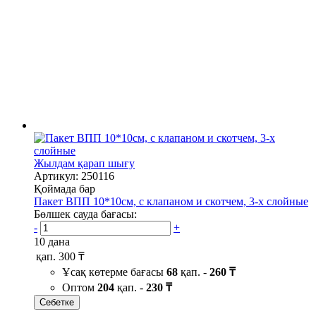
Жылдам қарап шығу
Артикул: 250116
Қоймада бар
Пакет ВПП 10*10см, с клапаном и скотчем, 3-х слойные
Бөлшек сауда бағасы:
-
+
10 дана
қап.
300 ₸
Ұсақ көтерме бағасы
68
қап. -
260 ₸
Оптом
204
қап. -
230 ₸
Себетке