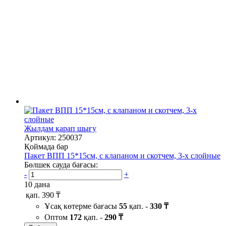
Жылдам қарап шығу
Артикул: 250037
Қоймада бар
Пакет ВПП 15*15см, с клапаном и скотчем, 3-х слойные
Бөлшек сауда бағасы:
-
+
10 дана
қап.
390 ₸
Ұсақ көтерме бағасы
55
қап. -
330 ₸
Оптом
172
қап. -
290 ₸