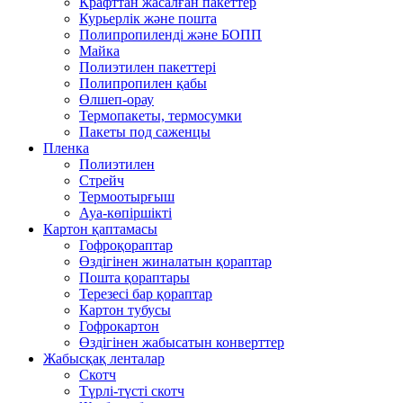
Крафттан жасалған пакеттер
Курьерлік және пошта
Полипропиленді және БОПП
Майка
Полиэтилен пакеттері
Полипропилен қабы
Өлшеп-орау
Термопакеты, термосумки
Пакеты под саженцы
Пленка
Полиэтилен
Стрейч
Термоотырғыш
Ауа-көпіршікті
Картон қаптамасы
Гофроқораптар
Өздігінен жиналатын қораптар
Пошта қораптары
Терезесі бар қораптар
Картон тубусы
Гофрокартон
Өздігінен жабысатын конверттер
Жабысқақ ленталар
Скотч
Түрлі-түсті скотч