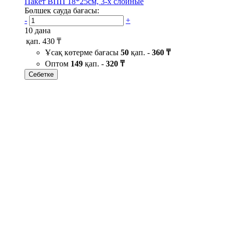
Пакет ВПП 18*25см, 3-х слойные
Бөлшек сауда бағасы:
-
+
10 дана
қап.
430 ₸
Ұсақ көтерме бағасы
50
қап. -
360 ₸
Оптом
149
қап. -
320 ₸
Себетке