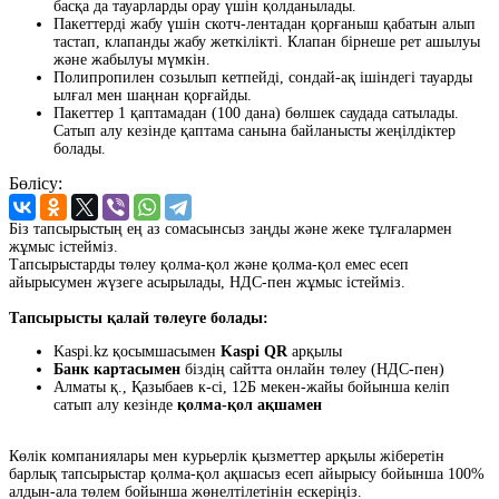
басқа да тауарларды орау үшін қолданылады.
Пакеттерді жабу үшін скотч-лентадан қорғаныш қабатын алып
тастап, клапанды жабу жеткілікті. Клапан бірнеше рет ашылуы
және жабылуы мүмкін.
Полипропилен созылып кетпейді, сондай-ақ ішіндегі тауарды
ылғал мен шаңнан қорғайды.
Пакеттер 1 қаптамадан (100 дана) бөлшек саудада сатылады.
Сатып алу кезінде қаптама санына байланысты жеңілдіктер
болады.
Бөлісу:
Біз тапсырыстың ең аз сомасынсыз заңды және жеке тұлғалармен
жұмыс істейміз.
Тапсырыстарды төлеу қолма-қол және қолма-қол емес есеп
айырысумен жүзеге асырылады, НДС-пен жұмыс істейміз.
Тапсырысты қалай төлеуге болады:
Kaspi.kz қосымшасымен
Kaspi QR
арқылы
Банк картасымен
біздің сайтта онлайн төлеу (НДС-пен)
Алматы қ., Қазыбаев к-сі, 12Б мекен-жайы бойынша келіп
сатып алу кезінде
қолма-қол ақшамен
Көлік компаниялары мен курьерлік қызметтер арқылы жіберетін
барлық тапсырыстар қолма-қол ақшасыз есеп айырысу бойынша 100%
алдын-ала төлем бойынша жөнелтілетінін ескеріңіз.