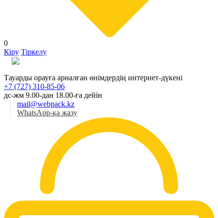
0
Кіру
Тіркелу
Қаз
Тауарды орауға арналған өнімдердің интернет-дүкені
+7 (727) 310-85-06
дс-жм 9.00-дан 18.00-ға дейін
mail@webpack.kz
WhatsApp-қа жазу