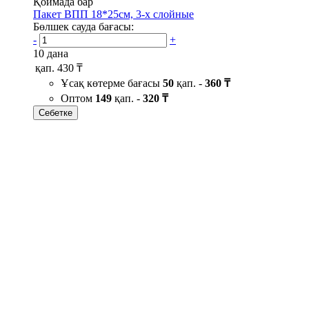
Қоймада бар
Пакет ВПП 18*25см, 3-х слойные
Бөлшек сауда бағасы:
-
+
10 дана
қап.
430 ₸
Ұсақ көтерме бағасы
50
қап. -
360 ₸
Оптом
149
қап. -
320 ₸
Себетке