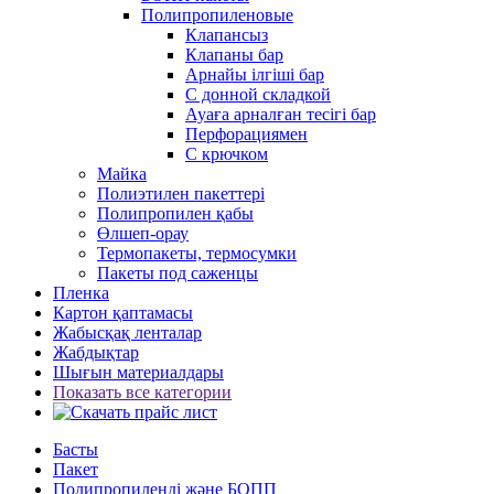
Полипропиленовые
Клапансыз
Клапаны бар
Арнайы ілгіші бар
С донной складкой
Ауаға арналған тесігі бар
Перфорациямен
С крючком
Майка
Полиэтилен пакеттері
Полипропилен қабы
Өлшеп-орау
Термопакеты, термосумки
Пакеты под саженцы
Пленка
Картон қаптамасы
Жабысқақ ленталар
Жабдықтар
Шығын материалдары
Показать все категории
Басты
Пакет
Полипропиленді және БОПП