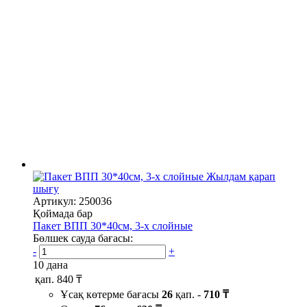
Жылдам қарап
шығу
Артикул: 250036
Қоймада бар
Пакет ВПП 30*40см, 3-х слойные
Бөлшек сауда бағасы:
-
+
10 дана
қап.
840 ₸
Ұсақ көтерме бағасы
26
қап. -
710 ₸