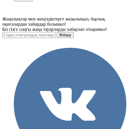
Жаңалықтар мен жеңілдіктерге жазылыңыз, барлық
оқиғалардан хабардар болыңыз!
Біз сізге соңғы жаңа тауарларды хабарлап отырамыз!