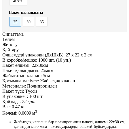
40x50
Пакет қалыңдығы
25
30
35
Сипаттама
Төлем
Жеткізу
Қайтару
Өлшемдері упаковки (ДxШxВ):
27
x
22
x
2 см.
В коробке/мешке:
1000 шт. (10 уп.)
Пакет өлшемі:
22x30см
Пакет қалыңдығы:
25мкм
Жабысатын клапан:
5см
Қосымша мәлімет:
Жабысқақ клапан
Материалы:
Полипропилен
Пакет түсі:
Түссіз
В упаковке: :
100 шт
Қоймада:
72 қап.
Вес:
0.47 кг.
3
Көлемі:
0.0009 м
Жабысқақ клапаны бар полипропилен пакеті, өлшемі 22x30 см,
қалыңдығы 30 мкм - аксессуарларды, әшекей-бұйымдарды,