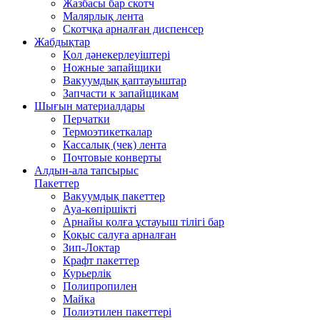
Жазбасы бар скотч
Малярлық лента
Скотчқа арналған диспенсер
Жабдықтар
Қол дәнекерлеуіштері
Ножные запайщики
Вакуумдық қаптауыштар
Запчасти к запайщикам
Шығын материалдары
Перчатки
Термоэтикеткалар
Кассалық (чек) лента
Почтовые конверты
Алдын-ала тапсырыс
Пакеттер
Вакуумдық пакеттер
Ауа-көпіршікті
Арнайы қолға ұстауыш тілігі бар
Қоқыс салуға арналған
Зип-Локтар
Крафт пакеттер
Курьерлік
Полипропилен
Майка
Полиэтилен пакеттері