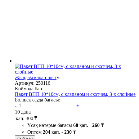
Жылдам қарап шығу
Артикул: 250116
Қоймада бар
Пакет ВПП 10*10см, с клапаном и скотчем, 3-х слойные
Бөлшек сауда бағасы:
-
+
10 дана
қап.
300 ₸
Ұсақ көтерме бағасы
68
қап. -
260 ₸
Оптом
204
қап. -
230 ₸
Себетке