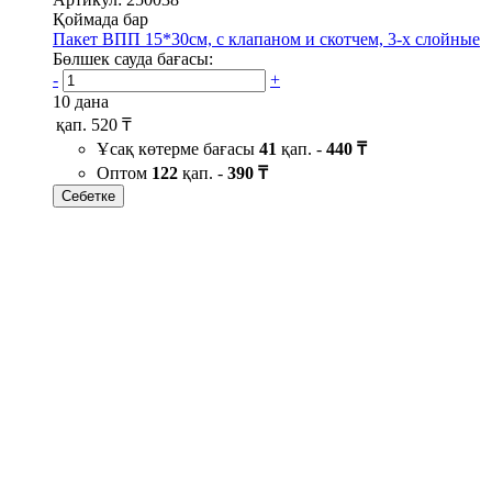
Қоймада бар
Пакет ВПП 15*30см, с клапаном и скотчем, 3-х слойные
Бөлшек сауда бағасы:
-
+
10 дана
қап.
520 ₸
Ұсақ көтерме бағасы
41
қап. -
440 ₸
Оптом
122
қап. -
390 ₸
Себетке