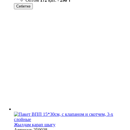
Оптом
172
қап. -
290 ₸
Себетке
Жылдам қарап шығу
Артикул: 250038