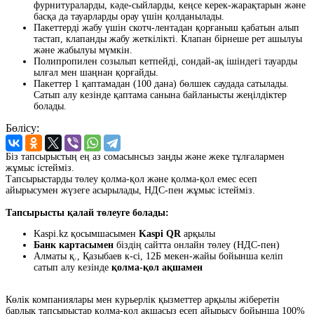
фурнитураларды, кәде-сыйларды, кеңсе керек-жарақтарын және
басқа да тауарларды орау үшін қолданылады.
Пакеттерді жабу үшін скотч-лентадан қорғаныш қабатын алып
тастап, клапанды жабу жеткілікті. Клапан бірнеше рет ашылуы
және жабылуы мүмкін.
Полипропилен созылып кетпейді, сондай-ақ ішіндегі тауарды
ылғал мен шаңнан қорғайды.
Пакеттер 1 қаптамадан (100 дана) бөлшек саудада сатылады.
Сатып алу кезінде қаптама санына байланысты жеңілдіктер
болады.
Бөлісу:
Біз тапсырыстың ең аз сомасынсыз заңды және жеке тұлғалармен
жұмыс істейміз.
Тапсырыстарды төлеу қолма-қол және қолма-қол емес есеп
айырысумен жүзеге асырылады, НДС-пен жұмыс істейміз.
Тапсырысты қалай төлеуге болады:
Kaspi.kz қосымшасымен
Kaspi QR
арқылы
Банк картасымен
біздің сайтта онлайн төлеу (НДС-пен)
Алматы қ., Қазыбаев к-сі, 12Б мекен-жайы бойынша келіп
сатып алу кезінде
қолма-қол ақшамен
Көлік компаниялары мен курьерлік қызметтер арқылы жіберетін
барлық тапсырыстар қолма-қол ақшасыз есеп айырысу бойынша 100%