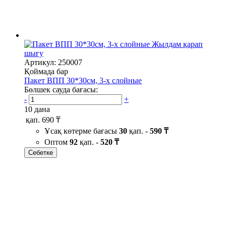
Жылдам қарап
шығу
Артикул: 250007
Қоймада бар
Пакет ВПП 30*30см, 3-х слойные
Бөлшек сауда бағасы:
-
+
10 дана
қап.
690 ₸
Ұсақ көтерме бағасы
30
қап. -
590 ₸
Оптом
92
қап. -
520 ₸
Себетке