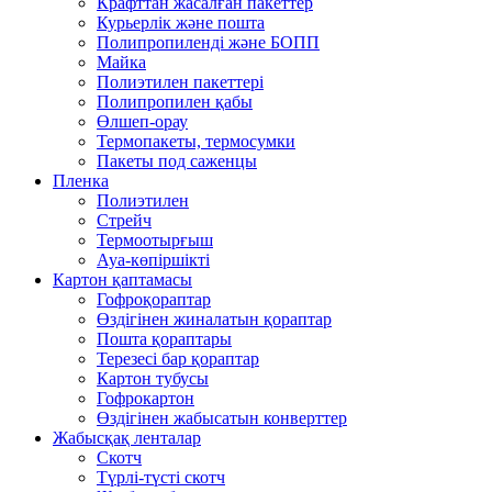
Крафттан жасалған пакеттер
Курьерлік және пошта
Полипропиленді және БОПП
Майка
Полиэтилен пакеттері
Полипропилен қабы
Өлшеп-орау
Термопакеты, термосумки
Пакеты под саженцы
Пленка
Полиэтилен
Стрейч
Термоотырғыш
Ауа-көпіршікті
Картон қаптамасы
Гофроқораптар
Өздігінен жиналатын қораптар
Пошта қораптары
Терезесі бар қораптар
Картон тубусы
Гофрокартон
Өздігінен жабысатын конверттер
Жабысқақ ленталар
Скотч
Түрлі-түсті скотч