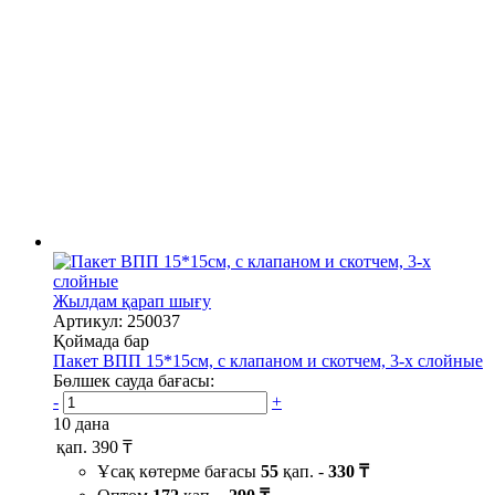
Жылдам қарап шығу
Артикул: 250037
Қоймада бар
Пакет ВПП 15*15см, с клапаном и скотчем, 3-х слойные
Бөлшек сауда бағасы:
-
+
10 дана
қап.
390 ₸
Ұсақ көтерме бағасы
55
қап. -
330 ₸