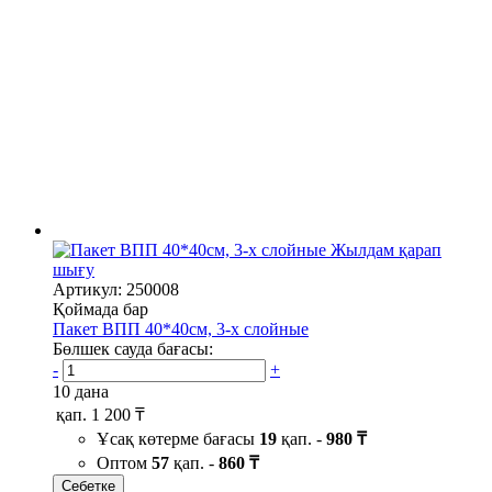
Жылдам қарап
шығу
Артикул: 250008
Қоймада бар
Пакет ВПП 40*40см, 3-х слойные
Бөлшек сауда бағасы:
-
+
10 дана
қап.
1 200 ₸
Ұсақ көтерме бағасы
19
қап. -
980 ₸
Оптом
57
қап. -
860 ₸
Себетке