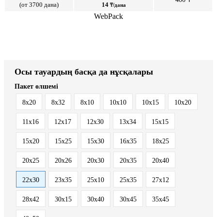
(от 3700 дана)
14
₸/дана
WebPack
Осы тауардың басқа да нұсқалары
Пакет өлшемі
8x20
8x32
8х10
10x10
10x15
10x20
11x16
12x17
12x30
13x34
15x15
15x20
15x25
15x30
16x35
18x25
20x25
20x26
20x30
20x35
20x40
22x30
23x35
25x10
25x35
27x12
28x42
30x15
30x40
30x45
35x45