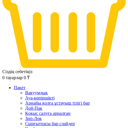
Сіздің себетіңіз
0
тауарлар
0
₸
Пакет
Вакуумдық
Ауа-көпіршікті
Арнайы қолға ұстауыш тілігі бар
Дой-Пак
Қоқыс салуға арналған
Зип-Лок
Сырғытпасы бар слайдер