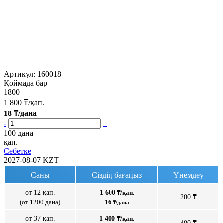
Артикул:
160018
Қоймада бар
1800
1 800
₸/қап.
18
₸/дана
-
+
100 дана
қап.
Себетке
2027-08-07
KZT
Саны
Сіздің бағаңыз
Үнемдеу
от 12 қап.
1 600
₸/қап.
200 ₸
(от 1200 дана)
16
₸/дана
от 37 қап.
1 400
₸/қап.
400 ₸