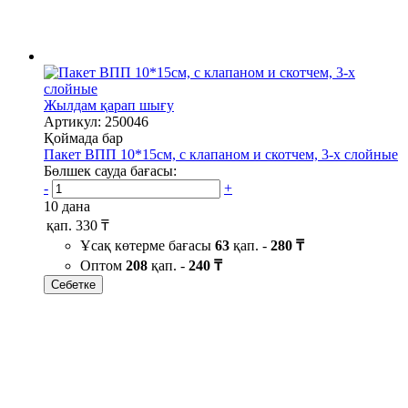
Жылдам қарап шығу
Артикул: 250046
Қоймада бар
Пакет ВПП 10*15см, с клапаном и скотчем, 3-х слойные
Бөлшек сауда бағасы:
-
+
10 дана
қап.
330 ₸
Ұсақ көтерме бағасы
63
қап. -
280 ₸
Оптом
208
қап. -
240 ₸
Себетке