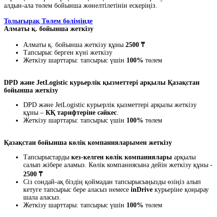
алдын-ала төлем бойынша жөнелтілетінін ескеріңіз.
Толығырақ Төлем бөлімінде
Алматы қ. бойынша жеткізу
Алматы қ. бойынша жеткізу құны
2500 ₸
Тапсырыс берген күні жеткізу
Жеткізу шарттары: тапсырыс үшін
100%
төлем
DPD және JetLogistic курьерлік қызметтері арқылы Қазақстан
бойынша жеткізу
DPD және JetLogistic курьерлік қызметтері арқылы жеткізу
құны –
КҚ тарифтеріне сәйкес
.
Жеткізу шарттары: тапсырыс үшін
100%
төлем
Қазақстан бойынша көлік компанияларымен жеткізу
Тапсырыстарды
кез-келген көлік компаниялары
арқылы
салып жібере аламыз. Көлік компаниясына дейін жеткізу құны -
2500 ₸
Сіз сондай-ақ біздің қоймадан тапсырысыңызды өзіңіз алып
кетуге тапсырыс бере аласыз немесе
inDrive
курьеріне қоңырау
шала аласыз.
Жеткізу шарттары: тапсырыс үшін
100%
төлем