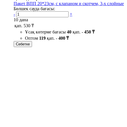
Пакет ВПП 20*23см, с клапаном и скотчем, 3-х слойные
Бөлшек сауда бағасы:
-
+
10 дана
қап.
530 ₸
Ұсақ көтерме бағасы
40
қап. -
450 ₸
Оптом
119
қап. -
400 ₸
Себетке