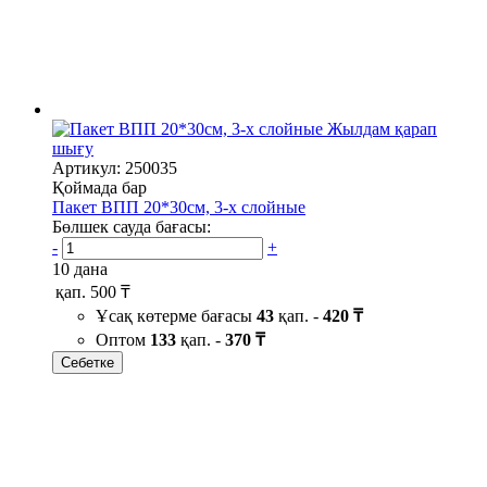
Жылдам қарап
шығу
Артикул: 250035
Қоймада бар
Пакет ВПП 20*30см, 3-х слойные
Бөлшек сауда бағасы:
-
+
10 дана
қап.
500 ₸
Ұсақ көтерме бағасы
43
қап. -
420 ₸
Оптом
133
қап. -
370 ₸
Себетке