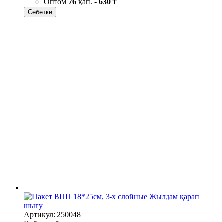
Оптом
76
қап. -
630 ₸
Себетке
Жылдам қарап
шығу
Артикул: 250048