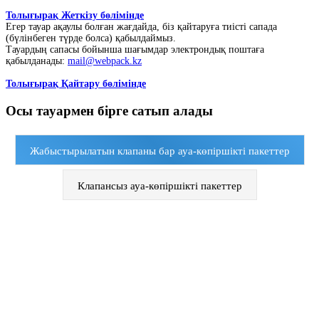
Толығырақ Жеткізу бөлімінде
Егер тауар ақаулы болған жағдайда, біз қайтаруға тиісті сапада
(бүлінбеген түрде болса) қабылдаймыз.
Тауардың сапасы бойынша шағымдар электрондық поштаға
қабылданады:
mail@webpack.kz
Толығырақ Қайтару бөлімінде
Осы тауармен бірге сатып алады
Жабыстырылатын клапаны бар ауа-көпіршікті пакеттер
Клапансыз ауа-көпіршікті пакеттер