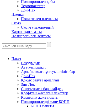
Полипропилен қабы
Термопакеттер
Дой-Пак
Пленка
Полиэтилен пленкасы
Скотч
Скотч упаковочный
Картон қаптамасы
Полипропилен лентасы
Пакет
Вакуумдық
Ауа-көпіршікті
Арнайы қолға ұстауыш тілігі бар
Дой-Пак
Қоқыс салуға арналған
Зип-Лок
Сырғытпасы бар слайдер
Крафттан жасалған пакеттер
Курьерлік және пошта
Полипропиленді және БОПП
БОПП пакеты