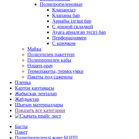
Полипропиленовые
Клапансыз
Клапаны бар
Арнайы ілгіші бар
С донной складкой
Ауаға арналған тесігі бар
Перфорациямен
С крючком
Майка
Полиэтилен пакеттері
Полипропилен қабы
Өлшеп-орау
Термопакеты, термосумки
Пакеты под саженцы
Пленка
Картон қаптамасы
Жабысқақ ленталар
Жабдықтар
Шығын материалдары
Показать все категории
Басты
Пакет
Полипропиленді және БОПП