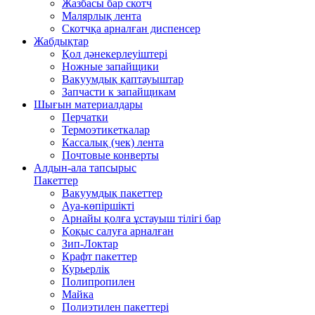
Жазбасы бар скотч
Малярлық лента
Скотчқа арналған диспенсер
Жабдықтар
Қол дәнекерлеуіштері
Ножные запайщики
Вакуумдық қаптауыштар
Запчасти к запайщикам
Шығын материалдары
Перчатки
Термоэтикеткалар
Кассалық (чек) лента
Почтовые конверты
Алдын-ала тапсырыс
Пакеттер
Вакуумдық пакеттер
Ауа-көпіршікті
Арнайы қолға ұстауыш тілігі бар
Қоқыс салуға арналған
Зип-Локтар
Крафт пакеттер
Курьерлік
Полипропилен
Майка
Полиэтилен пакеттері