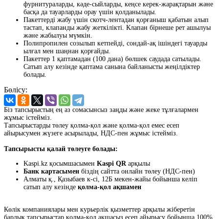
фурнитураларды, кәде-сыйларды, кеңсе керек-жарақтарын және
басқа да тауарларды орау үшін қолданылады.
Пакеттерді жабу үшін скотч-лентадан қорғаныш қабатын алып
тастап, клапанды жабу жеткілікті. Клапан бірнеше рет ашылуы
және жабылуы мүмкін.
Полипропилен созылып кетпейді, сондай-ақ ішіндегі тауарды
ылғал мен шаңнан қорғайды.
Пакеттер 1 қаптамадан (100 дана) бөлшек саудада сатылады.
Сатып алу кезінде қаптама санына байланысты жеңілдіктер
болады.
Бөлісу:
Біз тапсырыстың ең аз сомасынсыз заңды және жеке тұлғалармен
жұмыс істейміз.
Тапсырыстарды төлеу қолма-қол және қолма-қол емес есеп
айырысумен жүзеге асырылады, НДС-пен жұмыс істейміз.
Тапсырысты қалай төлеуге болады:
Kaspi.kz қосымшасымен
Kaspi QR
арқылы
Банк картасымен
біздің сайтта онлайн төлеу (НДС-пен)
Алматы қ., Қазыбаев к-сі, 12Б мекен-жайы бойынша келіп
сатып алу кезінде
қолма-қол ақшамен
Көлік компаниялары мен курьерлік қызметтер арқылы жіберетін
барлық тапсырыстар қолма-қол ақшасыз есеп айырысу бойынша 100%