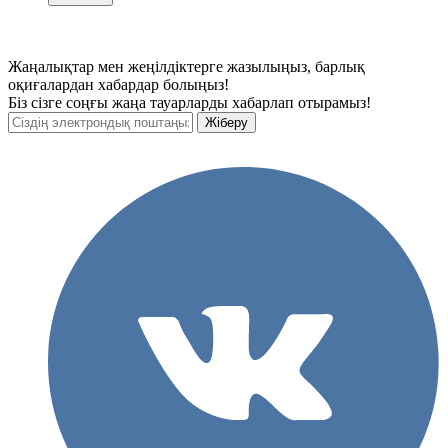
Жаңалықтар мен жеңілдіктерге жазылыңыз, барлық
оқиғалардан хабардар болыңыз!
Біз сізге соңғы жаңа тауарларды хабарлап отырамыз!