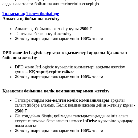
алдын-ала төлем бойынша жөнелтілетінін ескеріңіз.
Толығырақ Төлем бөлімінде
Алматы қ. бойынша жеткізу
Алматы қ. бойынша жеткізу құны
2500 ₸
Тапсырыс берген күні жеткізу
Жеткізу шарттары: тапсырыс үшін
100%
төлем
DPD және JetLogistic курьерлік қызметтері арқылы Қазақстан
бойынша жеткізу
DPD және JetLogistic курьерлік қызметтері арқылы жеткізу
құны –
КҚ тарифтеріне сәйкес
.
Жеткізу шарттары: тапсырыс үшін
100%
төлем
Қазақстан бойынша көлік компанияларымен жеткізу
Тапсырыстарды
кез-келген көлік компаниялары
арқылы
салып жібере аламыз. Көлік компаниясына дейін жеткізу құны -
2500 ₸
Сіз сондай-ақ біздің қоймадан тапсырысыңызды өзіңіз алып
кетуге тапсырыс бере аласыз немесе
inDrive
курьеріне қоңырау
шала аласыз.
Жеткізу шарттары: тапсырыс үшін
100%
төлем