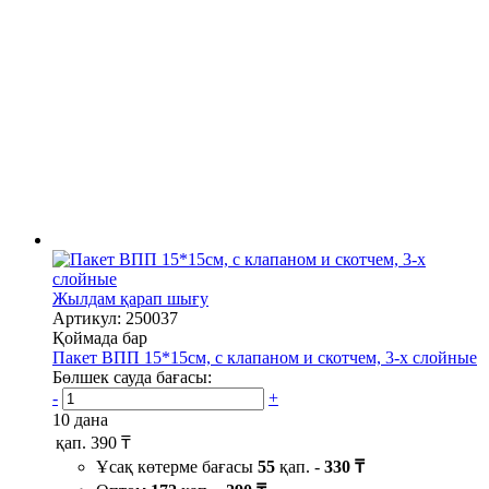
Жылдам қарап шығу
Артикул: 250037
Қоймада бар
Пакет ВПП 15*15см, с клапаном и скотчем, 3-х слойные
Бөлшек сауда бағасы:
-
+
10 дана
қап.
390 ₸
Ұсақ көтерме бағасы
55
қап. -
330 ₸