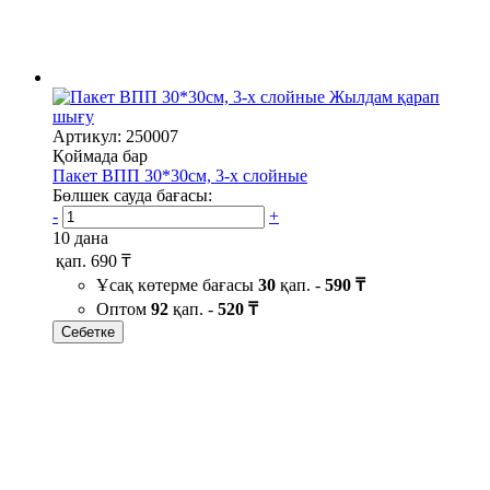
Жылдам қарап
шығу
Артикул: 250007
Қоймада бар
Пакет ВПП 30*30см, 3-х слойные
Бөлшек сауда бағасы:
-
+
10 дана
қап.
690 ₸
Ұсақ көтерме бағасы
30
қап. -
590 ₸
Оптом
92
қап. -
520 ₸
Себетке