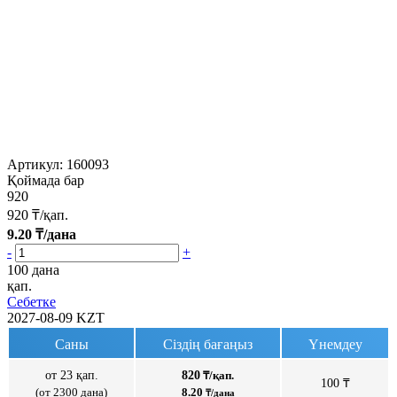
Артикул:
160093
Қоймада бар
920
920
₸/қап.
9.20
₸/дана
-
+
100 дана
қап.
Себетке
2027-08-09
KZT
Саны
Сіздің бағаңыз
Үнемдеу
от 23 қап.
820
₸/қап.
100 ₸
(от 2300 дана)
8.20
₸/дана