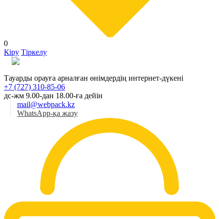
0
Кіру
Тіркелу
Қаз
Тауарды орауға арналған өнімдердің интернет-дүкені
+7 (727) 310-85-06
дс-жм 9.00-дан 18.00-ға дейін
mail@webpack.kz
WhatsApp-қа жазу