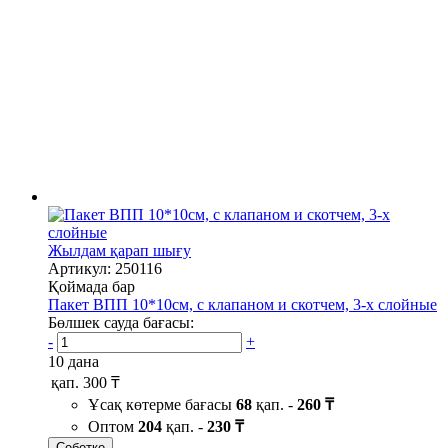
Жылдам қарап шығу
Артикул: 250116
Қоймада бар
Пакет ВПП 10*10см, с клапаном и скотчем, 3-х слойные
Бөлшек сауда бағасы:
-
+
10 дана
қап.
300 ₸
Ұсақ көтерме бағасы
68
қап. -
260 ₸
Оптом
204
қап. -
230 ₸
Себетке