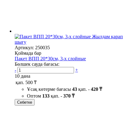
Жылдам қарап
шығу
Артикул: 250035
Қоймада бар
Пакет ВПП 20*30см, 3-х слойные
Бөлшек сауда бағасы:
-
+
10 дана
қап.
500 ₸
Ұсақ көтерме бағасы
43
қап. -
420 ₸
Оптом
133
қап. -
370 ₸
Себетке