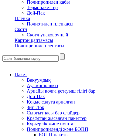
Полипропилен қабы
Термопакеттер
Дой-Пак
Пленка
Полиэтилен пленкасы
Скотч
Скотч упаковочный
Картон қаптамасы
Полипропилен лентасы
Пакет
Вакуумдық
Ауа-көпіршікті
Арнайы қолға ұстауыш тілігі бар
Дой-Пак
Қоқыс салуға арналған
Зип-Лок
Сырғытпасы бар слайдер
Крафттан жасалған пакеттер
Курьерлік және пошта
Полипропиленді және БОПП
БОПП пакеты