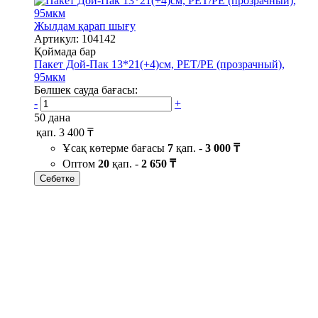
Жылдам қарап шығу
Артикул: 104142
Қоймада бар
Пакет Дой-Пак 13*21(+4)см, PET/PE (прозрачный),
95мкм
Бөлшек сауда бағасы:
-
+
50 дана
қап.
3 400 ₸
Ұсақ көтерме бағасы
7
қап. -
3 000 ₸
Оптом
20
қап. -
2 650 ₸
Себетке