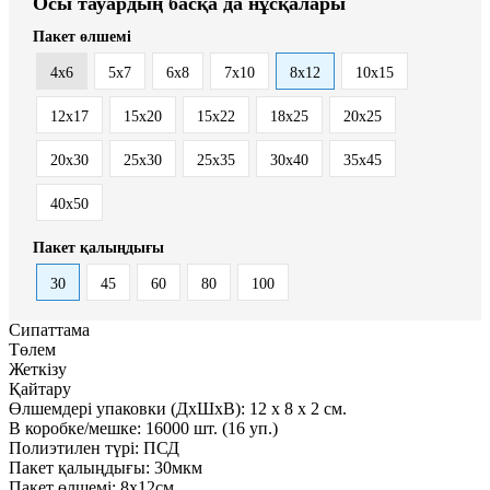
Осы тауардың басқа да нұсқалары
Пакет өлшемі
4x6
5x7
6x8
7x10
8x12
10x15
12x17
15x20
15x22
18x25
20x25
20x30
25x30
25x35
30x40
35x45
40x50
Пакет қалыңдығы
30
45
60
80
100
Сипаттама
Төлем
Жеткізу
Қайтару
Өлшемдері упаковки (ДxШxВ):
12
x
8
x
2 см.
В коробке/мешке:
16000 шт. (16 уп.)
Полиэтилен түрі:
ПСД
Пакет қалыңдығы:
30мкм
Пакет өлшемі:
8x12см