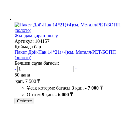
Жылдам қарап шығу
Артикул: 104157
Қоймада бар
Пакет Дой-Пак 14*21(+4)см, Металл/PET/БОПП
(золото)
Бөлшек сауда бағасы:
-
+
50 дана
қап.
7 500 ₸
Ұсақ көтерме бағасы
3
қап. -
7 000 ₸
Оптом
9
қап. -
6 000 ₸
Себетке