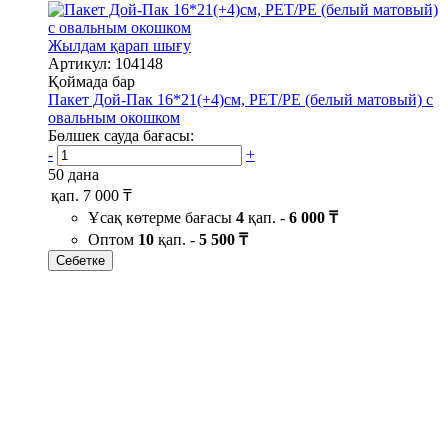
Жылдам қарап шығу
Артикул: 104148
Қоймада бар
Пакет Дой-Пак 16*21(+4)см, PET/PE (белый матовый) с
овальным окошком
Бөлшек сауда бағасы:
-
+
50 дана
қап.
7 000 ₸
Ұсақ көтерме бағасы
4
қап. -
6 000 ₸
Оптом
10
қап. -
5 500 ₸
Себетке