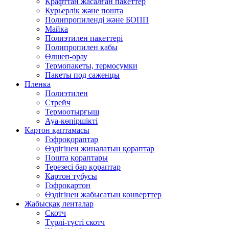
Крафттан жасалған пакеттер
Курьерлік және пошта
Полипропиленді және БОПП
Майка
Полиэтилен пакеттері
Полипропилен қабы
Өлшеп-орау
Термопакеты, термосумки
Пакеты под саженцы
Пленка
Полиэтилен
Стрейч
Термоотырғыш
Ауа-көпіршікті
Картон қаптамасы
Гофроқораптар
Өздігінен жиналатын қораптар
Пошта қораптары
Терезесі бар қораптар
Картон тубусы
Гофрокартон
Өздігінен жабысатын конверттер
Жабысқақ ленталар
Скотч
Түрлі-түсті скотч