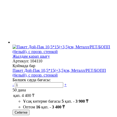
Жылдам қарап шығу
Артикул: 104110
Қоймада бар
Пакет Дой-Пак 10,5*15(+3,5)см, Металл/PET/БОПП
(белый), с прозр. стенкой
Бөлшек сауда бағасы:
-
+
50 дана
қап.
4 400 ₸
Ұсақ көтерме бағасы
5
қап. -
3 900 ₸
Оптом
16
қап. -
3 400 ₸
Себетке