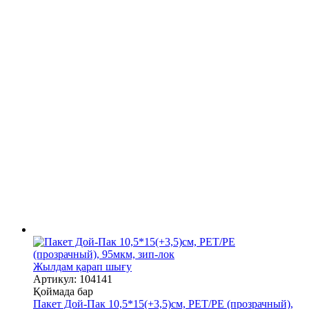
Жылдам қарап шығу
Артикул: 104141
Қоймада бар
Пакет Дой-Пак 10,5*15(+3,5)см, PET/PE (прозрачный),