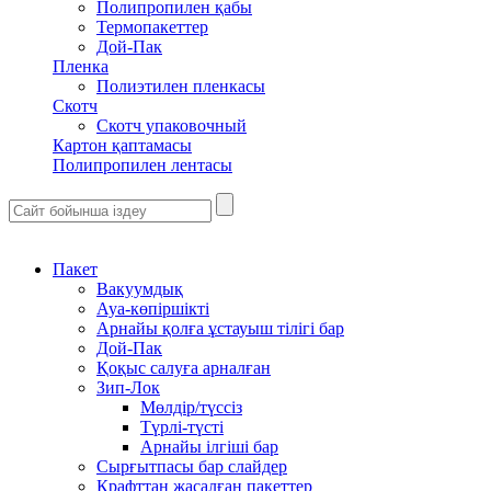
Полипропилен қабы
Термопакеттер
Дой-Пак
Пленка
Полиэтилен пленкасы
Скотч
Скотч упаковочный
Картон қаптамасы
Полипропилен лентасы
Пакет
Вакуумдық
Ауа-көпіршікті
Арнайы қолға ұстауыш тілігі бар
Дой-Пак
Қоқыс салуға арналған
Зип-Лок
Мөлдір/түссіз
Түрлі-түсті
Арнайы ілгіші бар
Сырғытпасы бар слайдер
Крафттан жасалған пакеттер