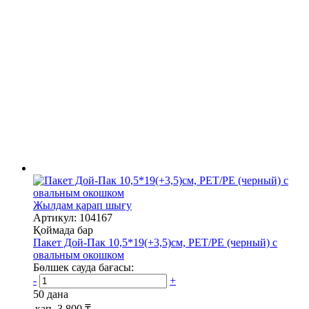
Жылдам қарап шығу
Артикул: 104167
Қоймада бар
Пакет Дой-Пак 10,5*19(+3,5)см, PET/PE (черный) с
овальным окошком
Бөлшек сауда бағасы:
-
+
50 дана
қап.
3 800 ₸