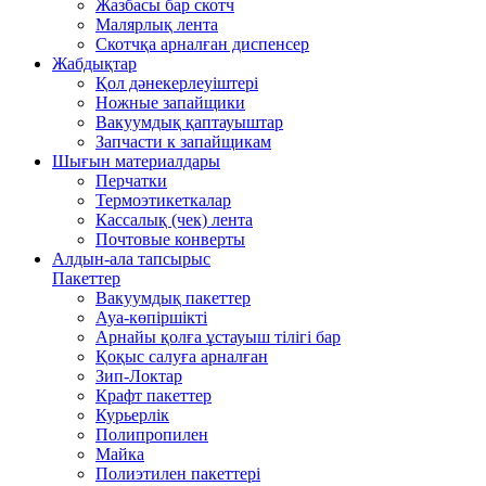
Жазбасы бар скотч
Малярлық лента
Скотчқа арналған диспенсер
Жабдықтар
Қол дәнекерлеуіштері
Ножные запайщики
Вакуумдық қаптауыштар
Запчасти к запайщикам
Шығын материалдары
Перчатки
Термоэтикеткалар
Кассалық (чек) лента
Почтовые конверты
Алдын-ала тапсырыс
Пакеттер
Вакуумдық пакеттер
Ауа-көпіршікті
Арнайы қолға ұстауыш тілігі бар
Қоқыс салуға арналған
Зип-Локтар
Крафт пакеттер
Курьерлік
Полипропилен
Майка
Полиэтилен пакеттері