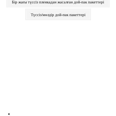
Бір жағы түссіз пленкадан жасалған дой-пак пакеттері
Түссіз/мөлдір дой-пак пакеттері