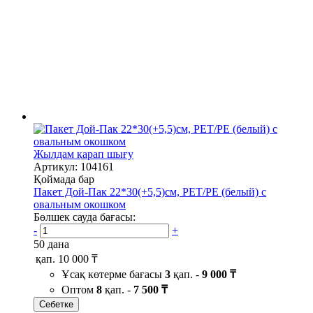
Жылдам қарап шығу
Артикул: 104161
Қоймада бар
Пакет Дой-Пак 22*30(+5,5)см, PET/PE (белый) с
овальным окошком
Бөлшек сауда бағасы:
-
+
50 дана
қап.
10 000 ₸
Ұсақ көтерме бағасы
3
қап. -
9 000 ₸
Оптом
8
қап. -
7 500 ₸
Себетке