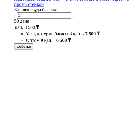
прозр. стенкой
Бөлшек сауда бағасы:
-
+
50 дана
қап.
8 500 ₸
Ұсақ көтерме бағасы
3
қап. -
7 500 ₸
Оптом
9
қап. -
6 500 ₸
Себетке