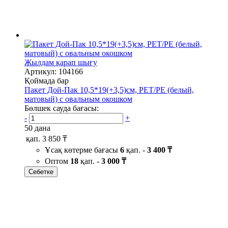
Жылдам қарап шығу
Артикул: 104166
Қоймада бар
Пакет Дой-Пак 10,5*19(+3,5)см, PET/PE (белый,
матовый) с овальным окошком
Бөлшек сауда бағасы:
-
+
50 дана
қап.
3 850 ₸
Ұсақ көтерме бағасы
6
қап. -
3 400 ₸
Оптом
18
қап. -
3 000 ₸
Себетке