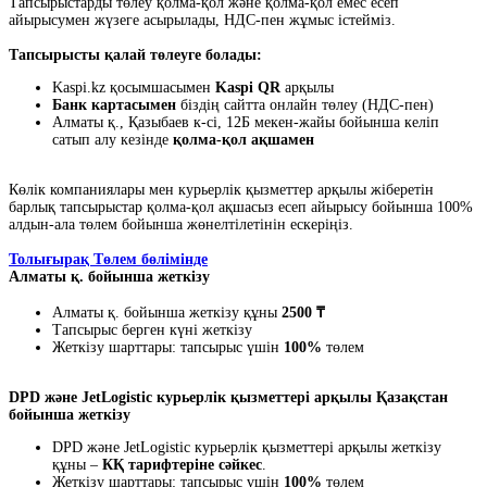
Тапсырыстарды төлеу қолма-қол және қолма-қол емес есеп
айырысумен жүзеге асырылады, НДС-пен жұмыс істейміз.
Тапсырысты қалай төлеуге болады:
Kaspi.kz қосымшасымен
Kaspi QR
арқылы
Банк картасымен
біздің сайтта онлайн төлеу (НДС-пен)
Алматы қ., Қазыбаев к-сі, 12Б мекен-жайы бойынша келіп
сатып алу кезінде
қолма-қол ақшамен
Көлік компаниялары мен курьерлік қызметтер арқылы жіберетін
барлық тапсырыстар қолма-қол ақшасыз есеп айырысу бойынша 100%
алдын-ала төлем бойынша жөнелтілетінін ескеріңіз.
Толығырақ Төлем бөлімінде
Алматы қ. бойынша жеткізу
Алматы қ. бойынша жеткізу құны
2500 ₸
Тапсырыс берген күні жеткізу
Жеткізу шарттары: тапсырыс үшін
100%
төлем
DPD және JetLogistic курьерлік қызметтері арқылы Қазақстан
бойынша жеткізу
DPD және JetLogistic курьерлік қызметтері арқылы жеткізу
құны –
КҚ тарифтеріне сәйкес
.
Жеткізу шарттары: тапсырыс үшін
100%
төлем