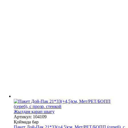
Жылдам қарап шығу
Артикул: 104109
Қоймада бар
Пакет Дой-Пак 21*33(+4,5)см, Мет/PET/БОПП (сереб), с