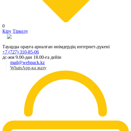
0
Кіру
Тіркелу
Қаз
Тауарды орауға арналған өнімдердің интернет-дүкені
+7 (727) 310-85-06
дс-жм 9.00-дан 18.00-ға дейін
mail@webpack.kz
WhatsApp-қа жазу