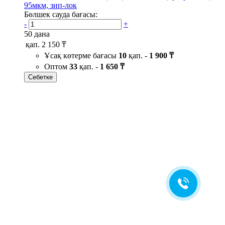
95мкм, зип-лок
Бөлшек сауда бағасы:
-
+
50 дана
қап.
2 150 ₸
Ұсақ көтерме бағасы
10
қап. -
1 900 ₸
Оптом
33
қап. -
1 650 ₸
Себетке