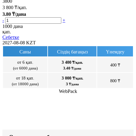
3800
3 800
₸/қап.
3.80
₸/дана
-
+
1000 дана
қап.
Себетке
2027-08-08
KZT
Саны
Сіздің бағаңыз
Үнемдеу
от 6 қап.
3 400
₸/қап.
400 ₸
(от 6000 дана)
3.40
₸/дана
от 18 қап.
3 000
₸/қап.
800 ₸
(от 18000 дана)
3
₸/дана
WebPack