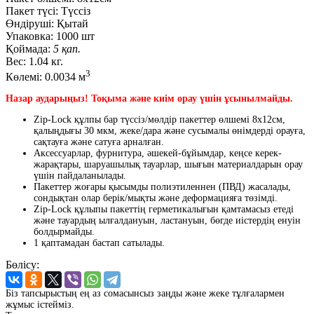
Пакет түсі:
Түссіз
Өндіруші:
Қытай
Упаковка:
1000 шт
Қоймада:
5 қап.
Вес:
1.04 кг.
3
Көлемі:
0.0034 м
Назар аударыңыз! Тоқыма және киім орау үшін ұсынылмайды.
Zip-Lock құлпы бар түссіз/мөлдір пакеттер өлшемі 8х12см,
қалыңдығы 30 мкм, жеке/дара және сусымалы өнімдерді орауға,
сақтауға және сатуға арналған.
Аксессуарлар, фурнитура, әшекей-бұйымдар, кеңсе керек-
жарақтары, шаруашылық тауарлар, шығын материалдарын орау
үшін пайдаланылады.
Пакеттер жоғары қысымды полиэтиленнен (ПВД) жасалады,
сондықтан олар берік/мықты және деформацияға төзімді.
Zip-Lock құлыпы пакеттің герметикалығын қамтамасыз етеді
және тауардың ылғалдануын, ластануын, бөгде иістердің енуін
болдырмайды.
1 қаптамадан бастап сатылады.
Бөлісу:
Біз тапсырыстың ең аз сомасынсыз заңды және жеке тұлғалармен
жұмыс істейміз.