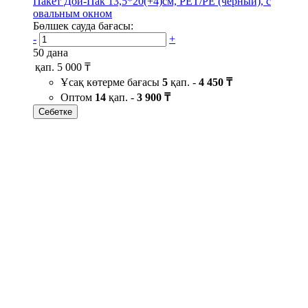
Пакет Дой-Пак 13,5*20(+4)см, PET/PE (черный), с
овальным окном
Бөлшек сауда бағасы:
-
+
50 дана
қап.
5 000 ₸
Ұсақ көтерме бағасы
5
қап. -
4 450 ₸
Оптом
14
қап. -
3 900 ₸
Себетке