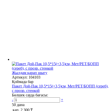
Жылдам қарап шығу
Артикул: 104103
Қоймада бар
Пакет Дой-Пак 10,5*15(+3,5)см, Мет/PET/БОПП (сереб),
с прозр. стенкой
Бөлшек сауда бағасы:
-
+
50 дана
қап.
2 300 ₸