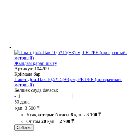
Жылдам қарап шығу
Артикул: 104209
Қоймада бар
Пакет Дой-Пак 10,5*15(+3)см, PET/PE (прозрачный-
матовый)
Бөлшек сауда бағасы:
-
+
50 дана
қап.
3 500 ₸
Ұсақ көтерме бағасы
6
қап. -
3 100 ₸
Оптом
20
қап. -
2 700 ₸
Себетке