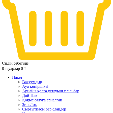
Сіздің себетіңіз
0
тауарлар
0
₸
Пакет
Вакуумдық
Ауа-көпіршікті
Арнайы қолға ұстауыш тілігі бар
Дой-Пак
Қоқыс салуға арналған
Зип-Лок
Сырғытпасы бар слайдер