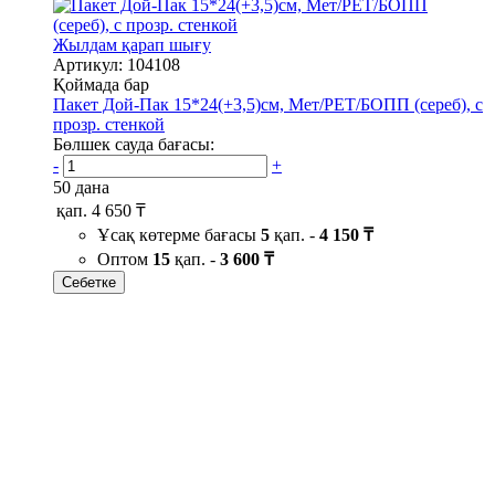
Жылдам қарап шығу
Артикул: 104108
Қоймада бар
Пакет Дой-Пак 15*24(+3,5)см, Мет/PET/БОПП (сереб), с
прозр. стенкой
Бөлшек сауда бағасы:
-
+
50 дана
қап.
4 650 ₸
Ұсақ көтерме бағасы
5
қап. -
4 150 ₸
Оптом
15
қап. -
3 600 ₸
Себетке