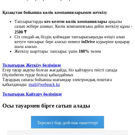
Қазақстан бойынша көлік компанияларымен жеткізу
Тапсырыстарды
кез-келген көлік компаниялары
арқылы
салып жібере аламыз. Көлік компаниясына дейін жеткізу құны -
2500 ₸
Сіз сондай-ақ біздің қоймадан тапсырысыңызды өзіңіз алып
кетуге тапсырыс бере аласыз немесе
inDrive
курьеріне қоңырау
шала аласыз.
Жеткізу шарттары: тапсырыс үшін
100%
төлем
Толығырақ Жеткізу бөлімінде
Егер тауар ақаулы болған жағдайда, біз қайтаруға тиісті сапада
(бүлінбеген түрде болса) қабылдаймыз.
Тауардың сапасы бойынша шағымдар электрондық поштаға
қабылданады:
mail@webpack.kz
Толығырақ Қайтару бөлімінде
Осы тауармен бірге сатып алады
Терезесі бар дой-пак пакеттері