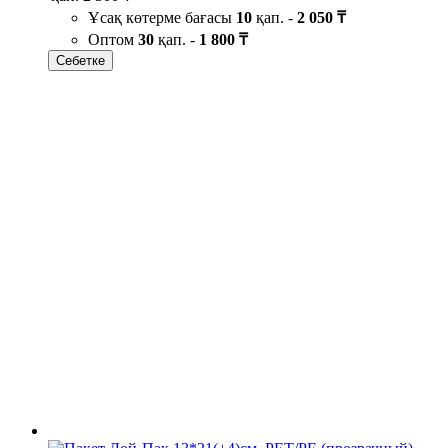
Ұсақ көтерме бағасы
10
қап. -
2 050 ₸
Оптом
30
қап. -
1 800 ₸
Себетке