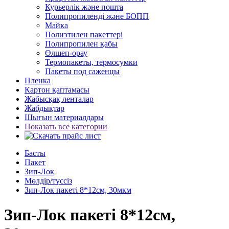
Курьерлік және пошта
Полипропиленді және БОПП
Майка
Полиэтилен пакеттері
Полипропилен қабы
Өлшеп-орау
Термопакеты, термосумки
Пакеты под саженцы
Пленка
Картон қаптамасы
Жабысқақ ленталар
Жабдықтар
Шығын материалдары
Показать все категории
Басты
Пакет
Зип-Лок
Мөлдір/түссіз
Зип-Лок пакеті 8*12см, 30мкм
Зип-Лок пакеті 8*12см,