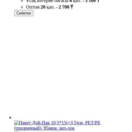
Ұсақ көтерме бағасы
6
қап. -
3 100 ₸
Оптом
20
қап. -
2 700 ₸
Себетке