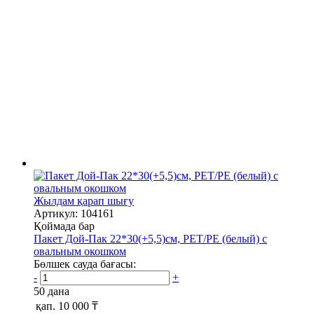
Жылдам қарап шығу
Артикул: 104161
Қоймада бар
Пакет Дой-Пак 22*30(+5,5)см, PET/PE (белый) с
овальным окошком
Бөлшек сауда бағасы:
-
+
50 дана
қап.
10 000 ₸