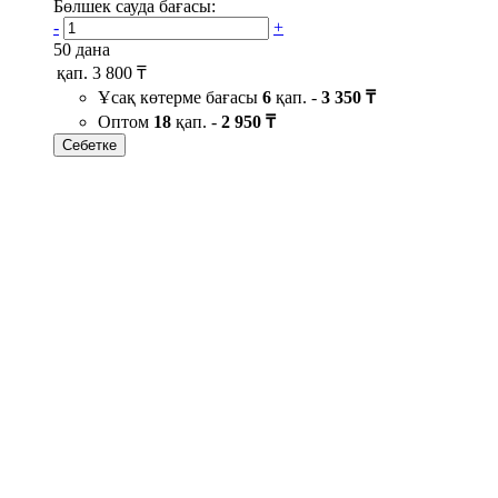
Бөлшек сауда бағасы:
-
+
50 дана
қап.
3 800 ₸
Ұсақ көтерме бағасы
6
қап. -
3 350 ₸
Оптом
18
қап. -
2 950 ₸
Себетке