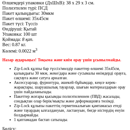
Өлшемдері упаковки (ДxШxВ):
38
x
29
x
3 см.
Полиэтилен түрі:
ПСД
Пакет қалыңдығы:
30мкм
Пакет өлшемі:
35x45см
Пакет түсі:
Түссіз
Өндіруші:
Қытай
Упаковка:
100 шт
Қоймада:
8 қап.
Вес:
0.87 кг.
3
Көлемі:
0.0022 м
Назар аударыңыз! Тоқыма және киім орау үшін ұсынылмайды.
Zip-Lock құлпы бар түссіз/мөлдір пакеттер өлшемі 35х45см,
қалыңдығы 30 мкм, жеке/дара және сусымалы өнімдерді орауға,
сақтауға және сатуға арналған.
Аксессуарлар, фурнитура, әшекей-бұйымдар, кеңсе керек-
жарақтары, шаруашылық тауарлар, шығын материалдарын орау
үшін пайдаланылады.
Пакеттер жоғары қысымды полиэтиленнен (ПВД) жасалады,
сондықтан олар берік/мықты және деформацияға төзімді.
Zip-Lock құлыпы пакеттің герметикалығын қамтамасыз етеді
және тауардың ылғалдануын, ластануын, бөгде иістердің енуін
болдырмайды.
1 қаптамадан бастап сатылады.
Бөлісу: