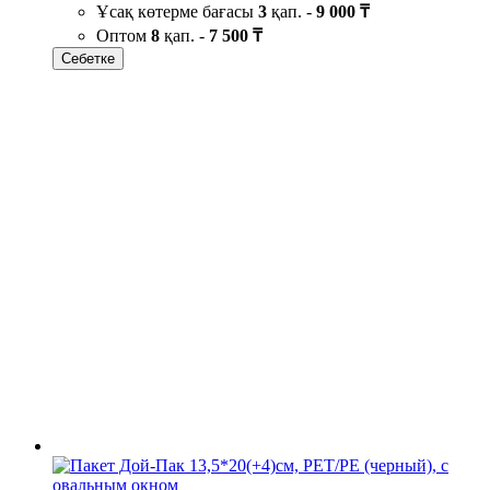
Ұсақ көтерме бағасы
3
қап. -
9 000 ₸
Оптом
8
қап. -
7 500 ₸
Себетке