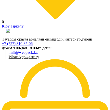
0
Кіру
Тіркелу
Қаз
Тауарды орауға арналған өнімдердің интернет-дүкені
+7 (727) 310-85-06
дс-жм 9.00-дан 18.00-ға дейін
mail@webpack.kz
WhatsApp-қа жазу