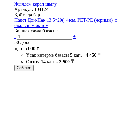
Жылдам қарап шығу
Артикул: 104124
Қоймада бар
Пакет Дой-Пак 13,5*20(+4)см, PET/PE (черный), с
овальным окном
Бөлшек сауда бағасы:
-
+
50 дана
қап.
5 000 ₸
Ұсақ көтерме бағасы
5
қап. -
4 450 ₸
Оптом
14
қап. -
3 900 ₸
Себетке