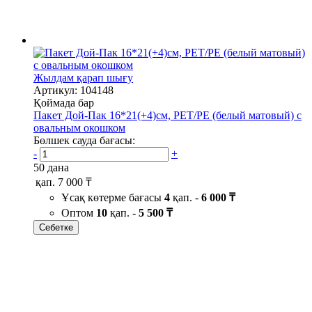
Жылдам қарап шығу
Артикул: 104148
Қоймада бар
Пакет Дой-Пак 16*21(+4)см, PET/PE (белый матовый) с
овальным окошком
Бөлшек сауда бағасы:
-
+
50 дана
қап.
7 000 ₸
Ұсақ көтерме бағасы
4
қап. -
6 000 ₸
Оптом
10
қап. -
5 500 ₸
Себетке