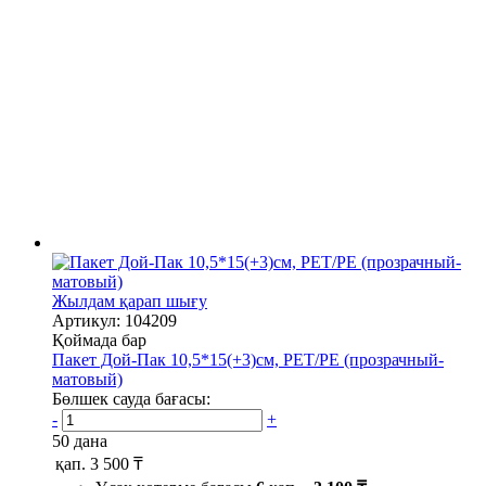
Жылдам қарап шығу
Артикул: 104209
Қоймада бар
Пакет Дой-Пак 10,5*15(+3)см, PET/PE (прозрачный-
матовый)
Бөлшек сауда бағасы:
-
+
50 дана
қап.
3 500 ₸