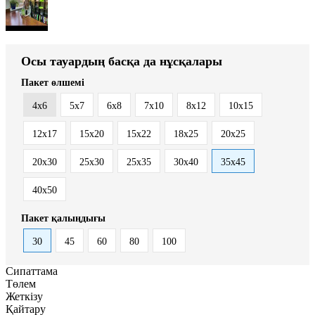
Осы тауардың басқа да нұсқалары
Пакет өлшемі
4x6
5x7
6x8
7x10
8x12
10x15
12x17
15x20
15x22
18x25
20x25
20x30
25x30
25x35
30x40
35x45
40x50
Пакет қалыңдығы
30
45
60
80
100
Сипаттама
Төлем
Жеткізу
Қайтару