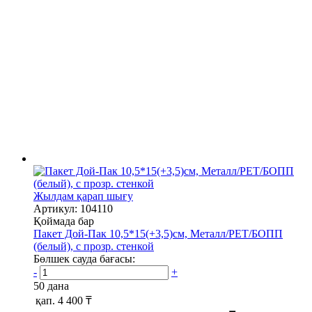
Жылдам қарап шығу
Артикул: 104110
Қоймада бар
Пакет Дой-Пак 10,5*15(+3,5)см, Металл/PET/БОПП
(белый), с прозр. стенкой
Бөлшек сауда бағасы:
-
+
50 дана
қап.
4 400 ₸