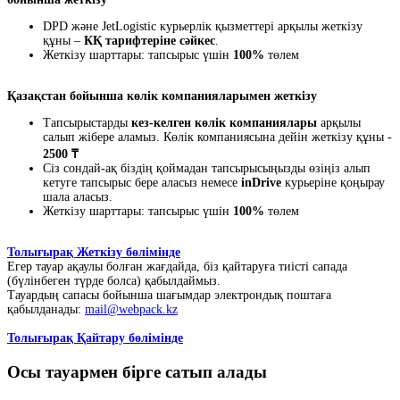
DPD және JetLogistic курьерлік қызметтері арқылы жеткізу
құны –
КҚ тарифтеріне сәйкес
.
Жеткізу шарттары: тапсырыс үшін
100%
төлем
Қазақстан бойынша көлік компанияларымен жеткізу
Тапсырыстарды
кез-келген көлік компаниялары
арқылы
салып жібере аламыз. Көлік компаниясына дейін жеткізу құны -
2500 ₸
Сіз сондай-ақ біздің қоймадан тапсырысыңызды өзіңіз алып
кетуге тапсырыс бере аласыз немесе
inDrive
курьеріне қоңырау
шала аласыз.
Жеткізу шарттары: тапсырыс үшін
100%
төлем
Толығырақ Жеткізу бөлімінде
Егер тауар ақаулы болған жағдайда, біз қайтаруға тиісті сапада
(бүлінбеген түрде болса) қабылдаймыз.
Тауардың сапасы бойынша шағымдар электрондық поштаға
қабылданады:
mail@webpack.kz
Толығырақ Қайтару бөлімінде
Осы тауармен бірге сатып алады