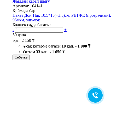
Жылдам қарап шығу
Артикул: 104141
Қоймада бар
Пакет Дой-Пак 10,5*15(+3,5)см, PET/PE (прозрачный),
95мкм, зип-лок
Бөлшек сауда бағасы:
-
+
50 дана
қап.
2 150 ₸
Ұсақ көтерме бағасы
10
қап. -
1 900 ₸
Оптом
33
қап. -
1 650 ₸
Себетке