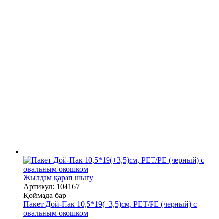
Жылдам қарап шығу
Артикул: 104167
Қоймада бар
Пакет Дой-Пак 10,5*19(+3,5)см, PET/PE (черный) с
овальным окошком