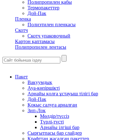
Полипропилен қабы
Термопакеттер
Дой-Пак
Пленка
Полиэтилен пленкасы
Скотч
Скотч упаковочный
Картон қаптамасы
Полипропилен лентасы
Пакет
Вакуумдық
Ауа-көпіршікті
Арнайы қолға ұстауыш тілігі бар
Дой-Пак
Қоқыс салуға арналған
Зип-Лок
Мөлдір/түссіз
Түрлі-түсті
Арнайы ілгіші бар
Сырғытпасы бар слайдер
Крафттан жасалған пакеттер