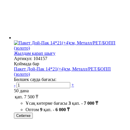
Жылдам қарап шығу
Артикул: 104157
Қоймада бар
Пакет Дой-Пак 14*21(+4)см, Металл/PET/БОПП
(золото)
Бөлшек сауда бағасы:
-
+
50 дана
қап.
7 500 ₸
Ұсақ көтерме бағасы
3
қап. -
7 000 ₸
Оптом
9
қап. -
6 000 ₸
Себетке