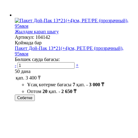
Жылдам қарап шығу
Артикул: 104142
Қоймада бар
Пакет Дой-Пак 13*21(+4)см, PET/PE (прозрачный),
95мкм
Бөлшек сауда бағасы:
-
+
50 дана
қап.
3 400 ₸
Ұсақ көтерме бағасы
7
қап. -
3 000 ₸
Оптом
20
қап. -
2 650 ₸
Себетке