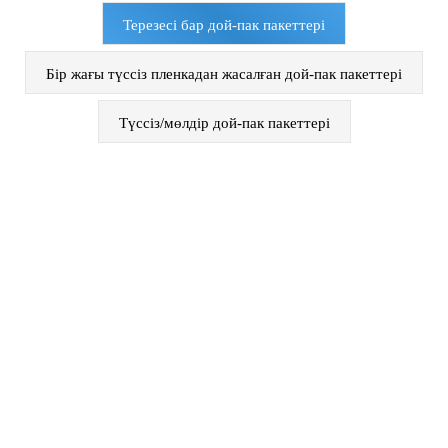
Терезесі бар дой-пак пакеттері
Бір жағы түссіз пленкадан жасалған дой-пак пакеттері
Түссіз/мөлдір дой-пак пакеттері