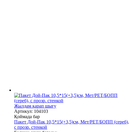
Жылдам қарап шығу
Артикул: 104103
Қоймада бар
Пакет Дой-Пак 10,5*15(+3,5)см, Мет/PET/БОПП (сереб),
с прозр. стенкой