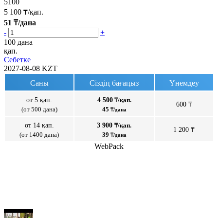
5100
5 100
₸/қап.
51
₸/дана
-
+
100 дана
қап.
Себетке
2027-08-08
KZT
Саны
Сіздің бағаңыз
Үнемдеу
от 5 қап.
4 500
₸/қап.
600 ₸
(от 500 дана)
45
₸/дана
от 14 қап.
3 900
₸/қап.
1 200 ₸
(от 1400 дана)
39
₸/дана
WebPack