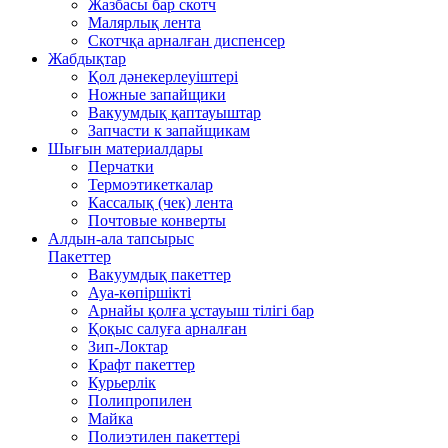
Жазбасы бар скотч
Малярлық лента
Скотчқа арналған диспенсер
Жабдықтар
Қол дәнекерлеуіштері
Ножные запайщики
Вакуумдық қаптауыштар
Запчасти к запайщикам
Шығын материалдары
Перчатки
Термоэтикеткалар
Кассалық (чек) лента
Почтовые конверты
Алдын-ала тапсырыс
Пакеттер
Вакуумдық пакеттер
Ауа-көпіршікті
Арнайы қолға ұстауыш тілігі бар
Қоқыс салуға арналған
Зип-Локтар
Крафт пакеттер
Курьерлік
Полипропилен
Майка
Полиэтилен пакеттері