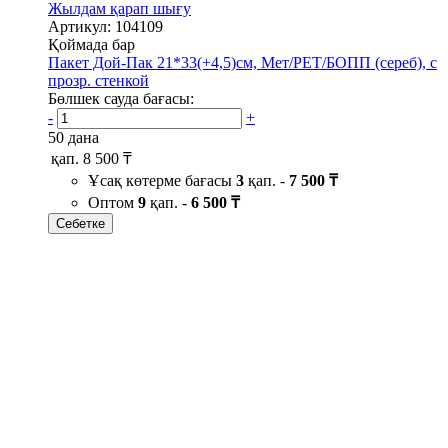
Жылдам қарап шығу
Артикул: 104109
Қоймада бар
Пакет Дой-Пак 21*33(+4,5)см, Мет/PET/БОПП (сереб), с
прозр. стенкой
Бөлшек сауда бағасы:
-
+
50 дана
қап.
8 500 ₸
Ұсақ көтерме бағасы
3
қап. -
7 500 ₸
Оптом
9
қап. -
6 500 ₸
Себетке