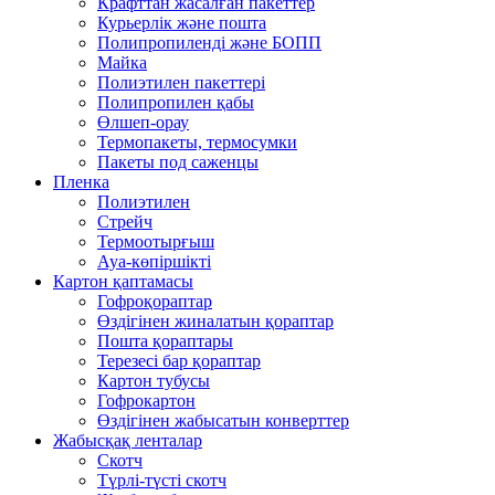
Крафттан жасалған пакеттер
Курьерлік және пошта
Полипропиленді және БОПП
Майка
Полиэтилен пакеттері
Полипропилен қабы
Өлшеп-орау
Термопакеты, термосумки
Пакеты под саженцы
Пленка
Полиэтилен
Стрейч
Термоотырғыш
Ауа-көпіршікті
Картон қаптамасы
Гофроқораптар
Өздігінен жиналатын қораптар
Пошта қораптары
Терезесі бар қораптар
Картон тубусы
Гофрокартон
Өздігінен жабысатын конверттер
Жабысқақ ленталар
Скотч
Түрлі-түсті скотч