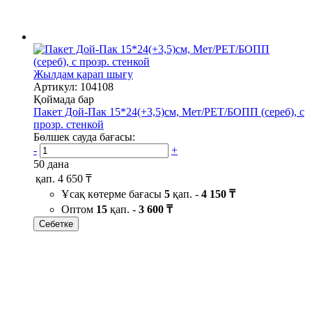
Жылдам қарап шығу
Артикул: 104108
Қоймада бар
Пакет Дой-Пак 15*24(+3,5)см, Мет/PET/БОПП (сереб), с
прозр. стенкой
Бөлшек сауда бағасы:
-
+
50 дана
қап.
4 650 ₸
Ұсақ көтерме бағасы
5
қап. -
4 150 ₸
Оптом
15
қап. -
3 600 ₸
Себетке