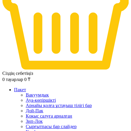
Сіздің себетіңіз
0
тауарлар
0
₸
Пакет
Вакуумдық
Ауа-көпіршікті
Арнайы қолға ұстауыш тілігі бар
Дой-Пак
Қоқыс салуға арналған
Зип-Лок
Сырғытпасы бар слайдер