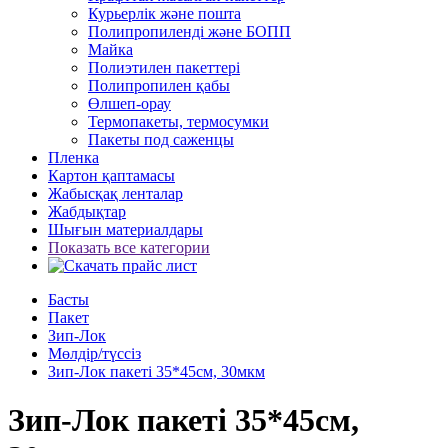
Курьерлік және пошта
Полипропиленді және БОПП
Майка
Полиэтилен пакеттері
Полипропилен қабы
Өлшеп-орау
Термопакеты, термосумки
Пакеты под саженцы
Пленка
Картон қаптамасы
Жабысқақ ленталар
Жабдықтар
Шығын материалдары
Показать все категории
Басты
Пакет
Зип-Лок
Мөлдір/түссіз
Зип-Лок пакеті 35*45см, 30мкм
Зип-Лок пакеті 35*45см,