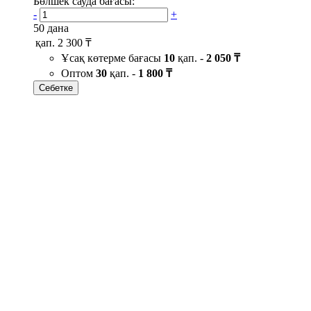
Бөлшек сауда бағасы:
-
+
50 дана
қап.
2 300 ₸
Ұсақ көтерме бағасы
10
қап. -
2 050 ₸
Оптом
30
қап. -
1 800 ₸
Себетке