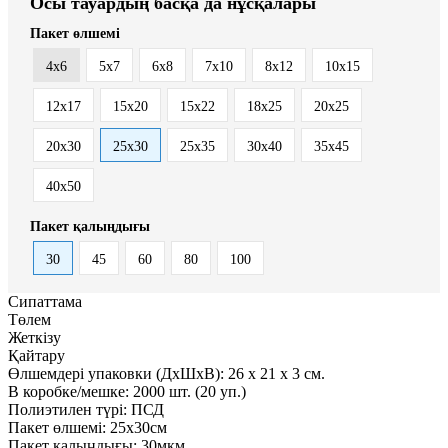
Осы тауардың басқа да нұсқалары
Пакет өлшемі
4x6
5x7
6x8
7x10
8x12
10x15
12x17
15x20
15x22
18x25
20x25
20x30
25x30
25x35
30x40
35x45
40x50
Пакет қалыңдығы
30
45
60
80
100
Сипаттама
Төлем
Жеткізу
Қайтару
Өлшемдері упаковки (ДxШxВ):
26
x
21
x
3 см.
В коробке/мешке:
2000 шт. (20 уп.)
Полиэтилен түрі:
ПСД
Пакет өлшемі:
25x30см
Пакет қалыңдығы:
30мкм