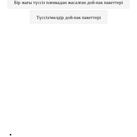
Бір жағы түссіз пленкадан жасалған дой-пак пакеттері
Түссіз/мөлдір дой-пак пакеттері