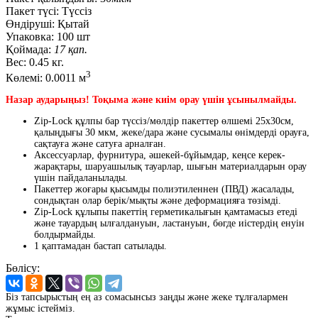
Пакет түсі:
Түссіз
Өндіруші:
Қытай
Упаковка:
100 шт
Қоймада:
17 қап.
Вес:
0.45 кг.
3
Көлемі:
0.0011 м
Назар аударыңыз! Тоқыма және киім орау үшін ұсынылмайды.
Zip-Lock құлпы бар түссіз/мөлдір пакеттер өлшемі 25х30см,
қалыңдығы 30 мкм, жеке/дара және сусымалы өнімдерді орауға,
сақтауға және сатуға арналған.
Аксессуарлар, фурнитура, әшекей-бұйымдар, кеңсе керек-
жарақтары, шаруашылық тауарлар, шығын материалдарын орау
үшін пайдаланылады.
Пакеттер жоғары қысымды полиэтиленнен (ПВД) жасалады,
сондықтан олар берік/мықты және деформацияға төзімді.
Zip-Lock құлыпы пакеттің герметикалығын қамтамасыз етеді
және тауардың ылғалдануын, ластануын, бөгде иістердің енуін
болдырмайды.
1 қаптамадан бастап сатылады.
Бөлісу:
Біз тапсырыстың ең аз сомасынсыз заңды және жеке тұлғалармен
жұмыс істейміз.