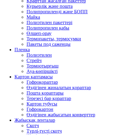
Крафттан жасалған пакеттер
Курьерлік және пошта
Полипропиленді және БОПП
Майка
Полиэтилен пакеттері
Полипропилен қабы
Өлшеп-орау
Термопакеты, термосумки
Пакеты под саженцы
Пленка
Полиэтилен
Стрейч
Термоотырғыш
Ауа-көпіршікті
Картон қаптамасы
Гофроқораптар
Өздігінен жиналатын қораптар
Пошта қораптары
Терезесі бар қораптар
Картон тубусы
Гофрокартон
Өздігінен жабысатын конверттер
Жабысқақ ленталар
Скотч
Түрлі-түсті скотч