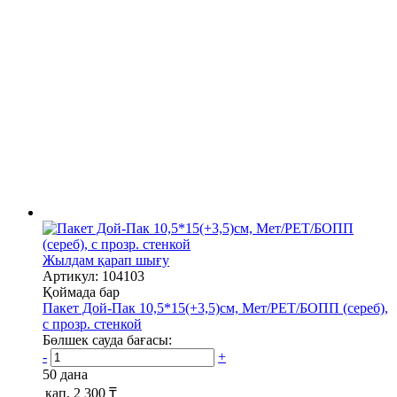
Жылдам қарап шығу
Артикул: 104103
Қоймада бар
Пакет Дой-Пак 10,5*15(+3,5)см, Мет/PET/БОПП (сереб),
с прозр. стенкой
Бөлшек сауда бағасы:
-
+
50 дана
қап.
2 300 ₸