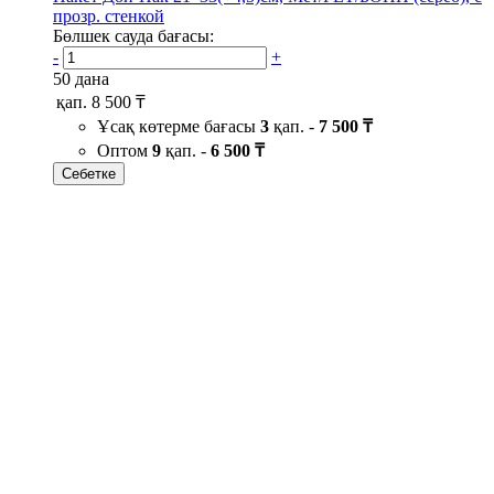
прозр. стенкой
Бөлшек сауда бағасы:
-
+
50 дана
қап.
8 500 ₸
Ұсақ көтерме бағасы
3
қап. -
7 500 ₸
Оптом
9
қап. -
6 500 ₸
Себетке