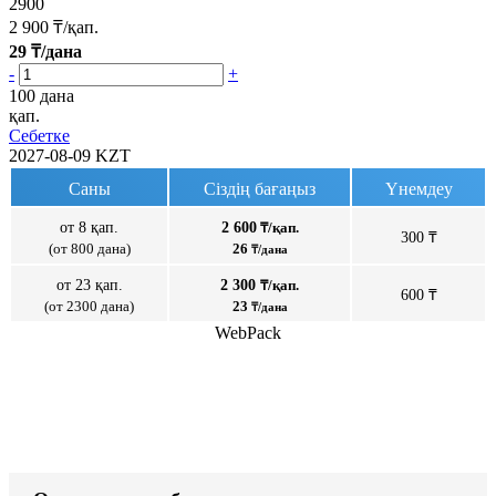
2900
2 900
₸/қап.
29
₸/дана
-
+
100 дана
қап.
Себетке
2027-08-09
KZT
Саны
Сіздің бағаңыз
Үнемдеу
от 8 қап.
2 600
₸/қап.
300 ₸
(от 800 дана)
26
₸/дана
от 23 қап.
2 300
₸/қап.
600 ₸
(от 2300 дана)
23
₸/дана
WebPack