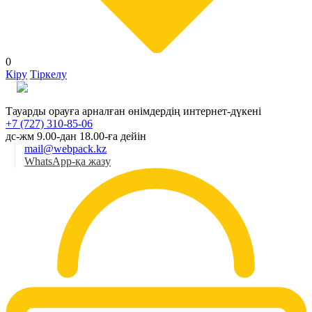
0
Кіру
Тіркелу
Қаз
Тауарды орауға арналған өнімдердің интернет-дүкені
+7 (727) 310-85-06
дс-жм 9.00-дан 18.00-ға дейін
mail@webpack.kz
WhatsApp-қа жазу