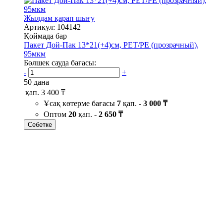
Жылдам қарап шығу
Артикул: 104142
Қоймада бар
Пакет Дой-Пак 13*21(+4)см, PET/PE (прозрачный),
95мкм
Бөлшек сауда бағасы:
-
+
50 дана
қап.
3 400 ₸
Ұсақ көтерме бағасы
7
қап. -
3 000 ₸
Оптом
20
қап. -
2 650 ₸
Себетке