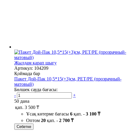
Жылдам қарап шығу
Артикул: 104209
Қоймада бар
Пакет Дой-Пак 10,5*15(+3)см, PET/PE (прозрачный-
матовый)
Бөлшек сауда бағасы:
-
+
50 дана
қап.
3 500 ₸
Ұсақ көтерме бағасы
6
қап. -
3 100 ₸
Оптом
20
қап. -
2 700 ₸
Себетке