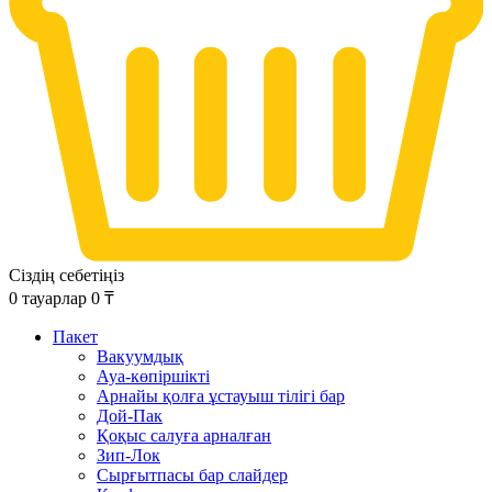
Сіздің себетіңіз
0
тауарлар
0
₸
Пакет
Вакуумдық
Ауа-көпіршікті
Арнайы қолға ұстауыш тілігі бар
Дой-Пак
Қоқыс салуға арналған
Зип-Лок
Сырғытпасы бар слайдер