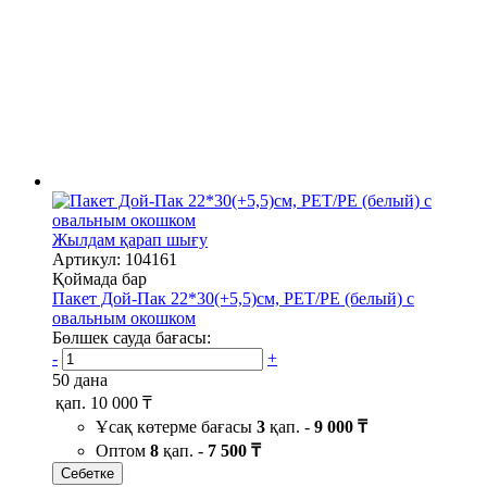
Жылдам қарап шығу
Артикул: 104161
Қоймада бар
Пакет Дой-Пак 22*30(+5,5)см, PET/PE (белый) с
овальным окошком
Бөлшек сауда бағасы:
-
+
50 дана
қап.
10 000 ₸
Ұсақ көтерме бағасы
3
қап. -
9 000 ₸
Оптом
8
қап. -
7 500 ₸
Себетке