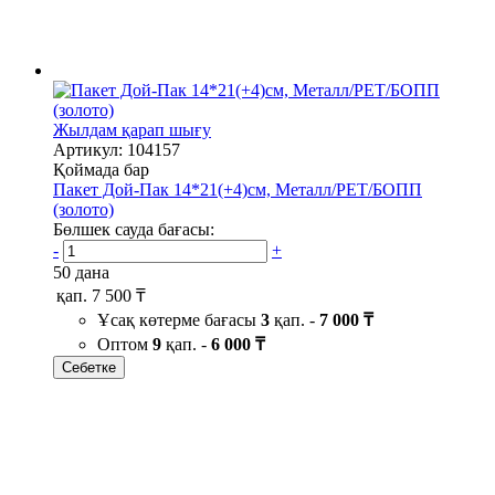
Жылдам қарап шығу
Артикул: 104157
Қоймада бар
Пакет Дой-Пак 14*21(+4)см, Металл/PET/БОПП
(золото)
Бөлшек сауда бағасы:
-
+
50 дана
қап.
7 500 ₸
Ұсақ көтерме бағасы
3
қап. -
7 000 ₸
Оптом
9
қап. -
6 000 ₸
Себетке