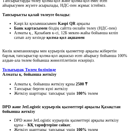
Тапсырыстарды төлеу қолма-қол және қолма-қол емес есеп
айырысумен жүзеге асырылады, НДС-пен жұмыс істейміз.
Тапсырысты қалай төлеуге болады:
Kaspi.kz қосымшасымен
Kaspi QR
арқылы
Банк картасымен
біздің сайтта онлайн төлеу (НДС-пен)
Алматы қ., Қазыбаев к-сі, 12Б мекен-жайы бойынша келіп
сатып алу кезінде
қолма-қол ақшамен
Көлік компаниялары мен курьерлік қызметтер арқылы жіберетін
барлық тапсырыстар қолма-қол ақшасыз есеп айырысу бойынша 100%
алдын-ала төлем бойынша жөнелтілетінін ескеріңіз.
Толығырақ Төлем бөлімінде
Алматы қ. бойынша жеткізу
Алматы қ. бойынша жеткізу құны
2500 ₸
Тапсырыс берген күні жеткізу
Жеткізу шарттары: тапсырыс үшін
100%
төлем
DPD және JetLogistic курьерлік қызметтері арқылы Қазақстан
бойынша жеткізу
DPD және JetLogistic курьерлік қызметтері арқылы жеткізу
құны –
КҚ тарифтеріне сәйкес
.
Жеткізу шарттары: тапсырыс үшін
100%
төлем