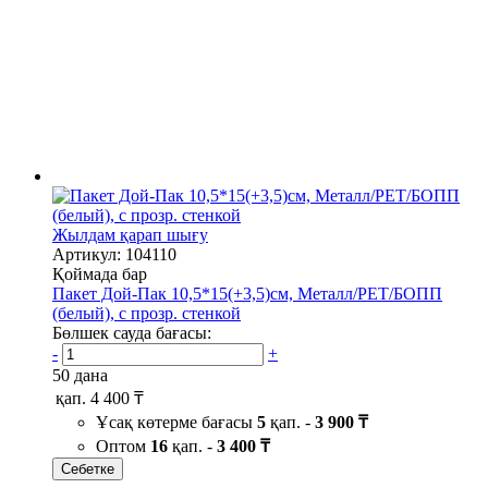
Жылдам қарап шығу
Артикул: 104110
Қоймада бар
Пакет Дой-Пак 10,5*15(+3,5)см, Металл/PET/БОПП
(белый), с прозр. стенкой
Бөлшек сауда бағасы:
-
+
50 дана
қап.
4 400 ₸
Ұсақ көтерме бағасы
5
қап. -
3 900 ₸
Оптом
16
қап. -
3 400 ₸
Себетке