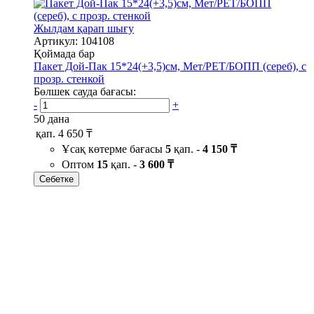
Жылдам қарап шығу
Артикул: 104108
Қоймада бар
Пакет Дой-Пак 15*24(+3,5)см, Мет/PET/БОПП (сереб), с
прозр. стенкой
Бөлшек сауда бағасы:
-
+
50 дана
қап.
4 650 ₸
Ұсақ көтерме бағасы
5
қап. -
4 150 ₸
Оптом
15
қап. -
3 600 ₸
Себетке