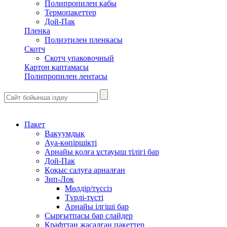
Полипропилен қабы
Термопакеттер
Дой-Пак
Пленка
Полиэтилен пленкасы
Скотч
Скотч упаковочный
Картон қаптамасы
Полипропилен лентасы
Пакет
Вакуумдық
Ауа-көпіршікті
Арнайы қолға ұстауыш тілігі бар
Дой-Пак
Қоқыс салуға арналған
Зип-Лок
Мөлдір/түссіз
Түрлі-түсті
Арнайы ілгіші бар
Сырғытпасы бар слайдер
Крафттан жасалған пакеттер