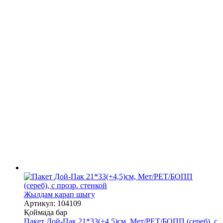
Жылдам қарап шығу
Артикул: 104109
Қоймада бар
Пакет Дой-Пак 21*33(+4,5)см, Мет/PET/БОПП (сереб), с