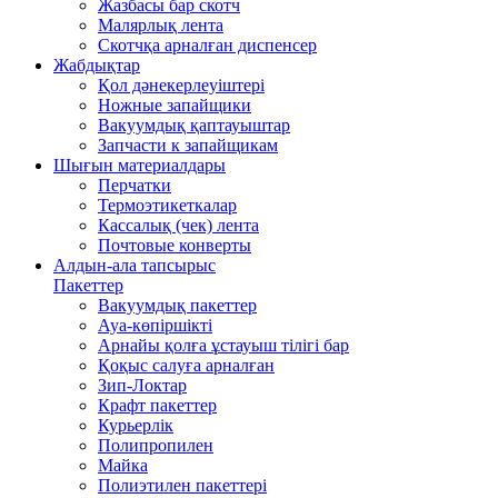
Жазбасы бар скотч
Малярлық лента
Скотчқа арналған диспенсер
Жабдықтар
Қол дәнекерлеуіштері
Ножные запайщики
Вакуумдық қаптауыштар
Запчасти к запайщикам
Шығын материалдары
Перчатки
Термоэтикеткалар
Кассалық (чек) лента
Почтовые конверты
Алдын-ала тапсырыс
Пакеттер
Вакуумдық пакеттер
Ауа-көпіршікті
Арнайы қолға ұстауыш тілігі бар
Қоқыс салуға арналған
Зип-Локтар
Крафт пакеттер
Курьерлік
Полипропилен
Майка
Полиэтилен пакеттері