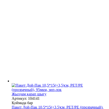
Жылдам қарап шығу
Артикул: 104141
Қоймада бар
Пакет Дой-Пак 10,5*15(+3,5)см, PET/PE (прозрачный),