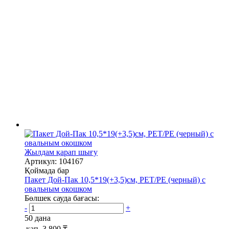
Жылдам қарап шығу
Артикул: 104167
Қоймада бар
Пакет Дой-Пак 10,5*19(+3,5)см, PET/PE (черный) с
овальным окошком
Бөлшек сауда бағасы:
-
+
50 дана
қап.
3 800 ₸