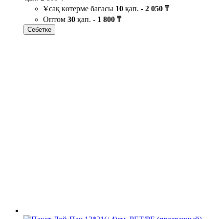
Ұсақ көтерме бағасы
10
қап. -
2 050 ₸
Оптом
30
қап. -
1 800 ₸
Себетке