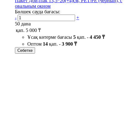
Пакет Дой-Пак 13,5*20(+4)см, PET/PE (черный), с
овальным окном
Бөлшек сауда бағасы:
-
+
50 дана
қап.
5 000 ₸
Ұсақ көтерме бағасы
5
қап. -
4 450 ₸
Оптом
14
қап. -
3 900 ₸
Себетке