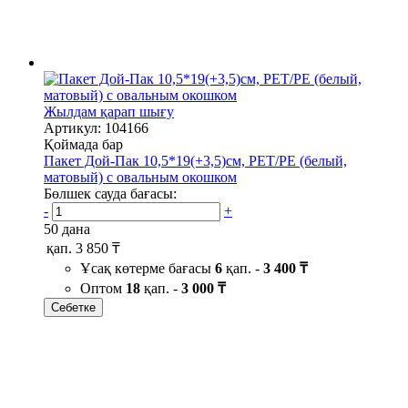
Жылдам қарап шығу
Артикул: 104166
Қоймада бар
Пакет Дой-Пак 10,5*19(+3,5)см, PET/PE (белый,
матовый) с овальным окошком
Бөлшек сауда бағасы:
-
+
50 дана
қап.
3 850 ₸
Ұсақ көтерме бағасы
6
қап. -
3 400 ₸
Оптом
18
қап. -
3 000 ₸
Себетке