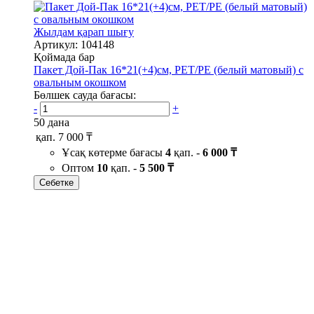
Жылдам қарап шығу
Артикул: 104148
Қоймада бар
Пакет Дой-Пак 16*21(+4)см, PET/PE (белый матовый) с
овальным окошком
Бөлшек сауда бағасы:
-
+
50 дана
қап.
7 000 ₸
Ұсақ көтерме бағасы
4
қап. -
6 000 ₸
Оптом
10
қап. -
5 500 ₸
Себетке