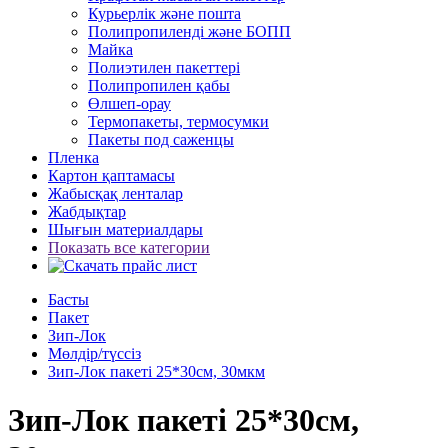
Курьерлік және пошта
Полипропиленді және БОПП
Майка
Полиэтилен пакеттері
Полипропилен қабы
Өлшеп-орау
Термопакеты, термосумки
Пакеты под саженцы
Пленка
Картон қаптамасы
Жабысқақ ленталар
Жабдықтар
Шығын материалдары
Показать все категории
Басты
Пакет
Зип-Лок
Мөлдір/түссіз
Зип-Лок пакеті 25*30см, 30мкм
Зип-Лок пакеті 25*30см,