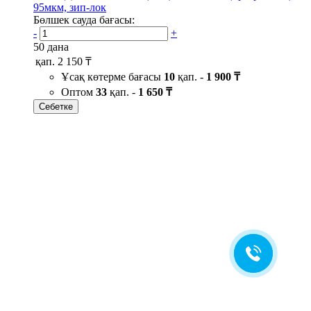
95мкм, зип-лок
Бөлшек сауда бағасы:
-
+
50 дана
қап.
2 150 ₸
Ұсақ көтерме бағасы
10
қап. -
1 900 ₸
Оптом
33
қап. -
1 650 ₸
Себетке