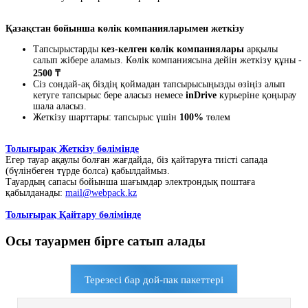
Қазақстан бойынша көлік компанияларымен жеткізу
Тапсырыстарды
кез-келген көлік компаниялары
арқылы
салып жібере аламыз. Көлік компаниясына дейін жеткізу құны -
2500 ₸
Сіз сондай-ақ біздің қоймадан тапсырысыңызды өзіңіз алып
кетуге тапсырыс бере аласыз немесе
inDrive
курьеріне қоңырау
шала аласыз.
Жеткізу шарттары: тапсырыс үшін
100%
төлем
Толығырақ Жеткізу бөлімінде
Егер тауар ақаулы болған жағдайда, біз қайтаруға тиісті сапада
(бүлінбеген түрде болса) қабылдаймыз.
Тауардың сапасы бойынша шағымдар электрондық поштаға
қабылданады:
mail@webpack.kz
Толығырақ Қайтару бөлімінде
Осы тауармен бірге сатып алады
Терезесі бар дой-пак пакеттері