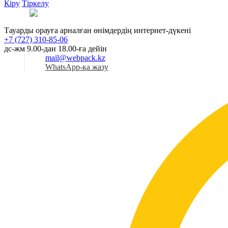
Кіру
Тіркелу
Қаз
Тауарды орауға арналған өнімдердің интернет-дүкені
+7 (727) 310-85-06
дс-жм 9.00-дан 18.00-ға дейін
mail@webpack.kz
WhatsApp-қа жазу