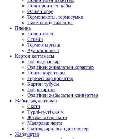
Полиэтилен пакеттері
Полипропилен қабы
Өлшеп-орау
Термопакеты, термосумки
Пакеты под саженцы
Пленка
Полиэтилен
Стрейч
Термоотырғыш
Ауа-көпіршікті
Картон қаптамасы
Гофроқораптар
Өздігінен жиналатын қораптар
Пошта қораптары
Терезесі бар қораптар
Картон тубусы
Гофрокартон
Өздігінен жабысатын конверттер
Жабысқақ ленталар
Скотч
Түрлі-түсті скотч
Жазбасы бар скотч
Малярлық лента
Скотчқа арналған диспенсер
Жабдықтар