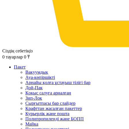
Сіздің себетіңіз
0
тауарлар
0
₸
Пакет
Вакуумдық
Ауа-көпіршікті
Арнайы қолға ұстауыш тілігі бар
Дой-Пак
Қоқыс салуға арналған
Зип-Лок
Сырғытпасы бар слайдер
Крафттан жасалған пакеттер
Курьерлік және пошта
Полипропиленді және БОПП
Майка