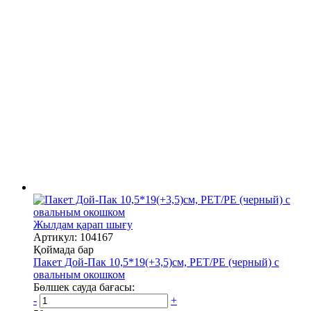
Жылдам қарап шығу
Артикул: 104167
Қоймада бар
Пакет Дой-Пак 10,5*19(+3,5)см, PET/PE (черный) с
овальным окошком
Бөлшек сауда бағасы:
-
+