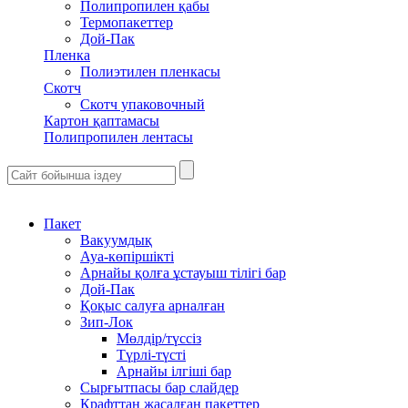
Полипропилен қабы
Термопакеттер
Дой-Пак
Пленка
Полиэтилен пленкасы
Скотч
Скотч упаковочный
Картон қаптамасы
Полипропилен лентасы
Пакет
Вакуумдық
Ауа-көпіршікті
Арнайы қолға ұстауыш тілігі бар
Дой-Пак
Қоқыс салуға арналған
Зип-Лок
Мөлдір/түссіз
Түрлі-түсті
Арнайы ілгіші бар
Сырғытпасы бар слайдер
Крафттан жасалған пакеттер