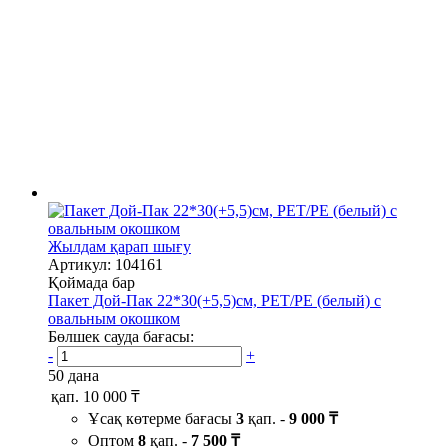
Жылдам қарап шығу
Артикул: 104161
Қоймада бар
Пакет Дой-Пак 22*30(+5,5)см, PET/PE (белый) с
овальным окошком
Бөлшек сауда бағасы:
-
+
50 дана
қап.
10 000 ₸
Ұсақ көтерме бағасы
3
қап. -
9 000 ₸
Оптом
8
қап. -
7 500 ₸