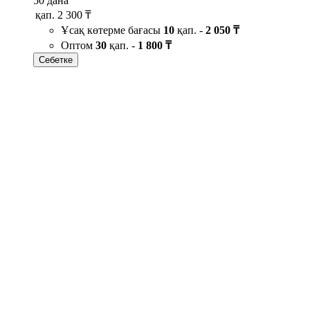
50 дана
қап.
2 300 ₸
Ұсақ көтерме бағасы
10
қап. -
2 050 ₸
Оптом
30
қап. -
1 800 ₸
Себетке