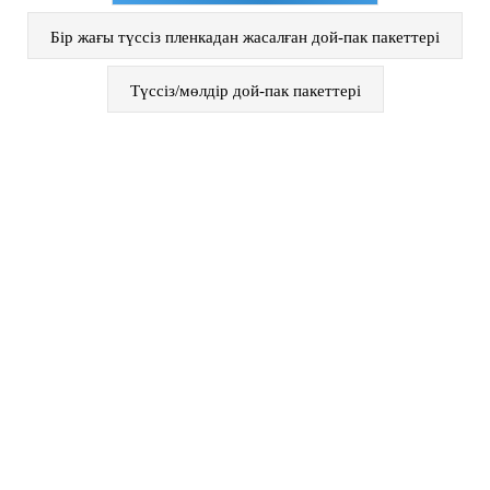
Бір жағы түссіз пленкадан жасалған дой-пак пакеттері
Түссіз/мөлдір дой-пак пакеттері