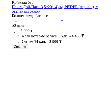
Қоймада бар
Пакет Дой-Пак 13,5*20(+4)см, PET/PE (черный), с
овальным окном
Бөлшек сауда бағасы:
-
+
50 дана
қап.
5 000 ₸
Ұсақ көтерме бағасы
5
қап. -
4 450 ₸
Оптом
14
қап. -
3 900 ₸
Себетке