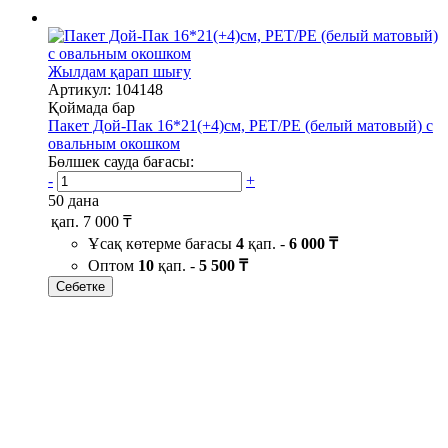
Жылдам қарап шығу
Артикул: 104148
Қоймада бар
Пакет Дой-Пак 16*21(+4)см, PET/PE (белый матовый) с
овальным окошком
Бөлшек сауда бағасы:
-
+
50 дана
қап.
7 000 ₸
Ұсақ көтерме бағасы
4
қап. -
6 000 ₸
Оптом
10
қап. -
5 500 ₸
Себетке