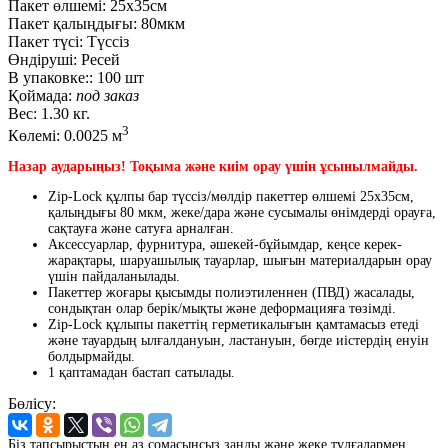
Пакет өлшемі:
25x35см
Пакет қалыңдығы:
80мкм
Пакет түсі:
Түссіз
Өндіруші:
Ресей
В упаковке::
100 шт
Қоймада:
под заказ
Вес:
1.30 кг.
3
Көлемі:
0.0025 м
Назар аударыңыз! Тоқыма және киім орау үшін ұсынылмайды.
Zip-Lock құлпы бар түссіз/мөлдір пакеттер өлшемі 25х35см,
қалыңдығы 80 мкм, жеке/дара және сусымалы өнімдерді орауға,
сақтауға және сатуға арналған.
Аксессуарлар, фурнитура, әшекей-бұйымдар, кеңсе керек-
жарақтары, шаруашылық тауарлар, шығын материалдарын орау
үшін пайдаланылады.
Пакеттер жоғары қысымды полиэтиленнен (ПВД) жасалады,
сондықтан олар берік/мықты және деформацияға төзімді.
Zip-Lock құлыпы пакеттің герметикалығын қамтамасыз етеді
және тауардың ылғалдануын, ластануын, бөгде иістердің енуін
болдырмайды.
1 қаптамадан бастап сатылады.
Бөлісу:
Біз тапсырыстың ең аз сомасынсыз заңды және жеке тұлғалармен