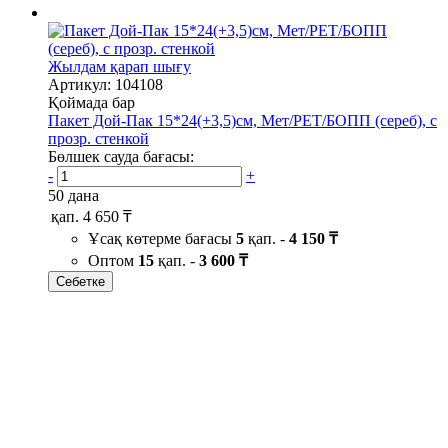
Жылдам қарап шығу
Артикул: 104108
Қоймада бар
Пакет Дой-Пак 15*24(+3,5)см, Мет/PET/БОПП (сереб), с
прозр. стенкой
Бөлшек сауда бағасы:
-
+
50 дана
қап.
4 650 ₸
Ұсақ көтерме бағасы
5
қап. -
4 150 ₸
Оптом
15
қап. -
3 600 ₸
Себетке