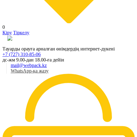
0
Кіру
Тіркелу
Қаз
Тауарды орауға арналған өнімдердің интернет-дүкені
+7 (727) 310-85-06
дс-жм 9.00-дан 18.00-ға дейін
mail@webpack.kz
WhatsApp-қа жазу