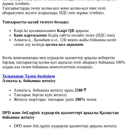
жұмыс істейміз.
Тапсырыстарды төлеу қолма-қол және қолма-қол емес есеп
айырысумен жүзеге асырылады, НДС-пен жұмыс істейміз.
Тапсырысты қалай төлеуге болады:
Kaspi.kz қосымшасымен
Kaspi QR
арқылы
Банк картасымен
біздің сайтта онлайн төлеу (НДС-пен)
Алматы қ., Қазыбаев к-сі, 12Б мекен-жайы бойынша келіп
сатып алу кезінде
қолма-қол ақшамен
Көлік компаниялары мен курьерлік қызметтер арқылы жіберетін
барлық тапсырыстар қолма-қол ақшасыз есеп айырысу бойынша 100%
алдын-ала төлем бойынша жөнелтілетінін ескеріңіз.
Толығырақ Төлем бөлімінде
Алматы қ. бойынша жеткізу
Алматы қ. бойынша жеткізу құны
2500 ₸
Тапсырыс берген күні жеткізу
Жеткізу шарттары: тапсырыс үшін
100%
төлем
DPD және JetLogistic курьерлік қызметтері арқылы Қазақстан
бойынша жеткізу
DPD және JetLogistic курьерлік қызметтері арқылы жеткізу