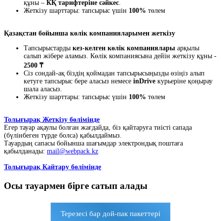
құны –
КҚ тарифтеріне сәйкес
.
Жеткізу шарттары: тапсырыс үшін
100%
төлем
Қазақстан бойынша көлік компанияларымен жеткізу
Тапсырыстарды
кез-келген көлік компаниялары
арқылы
салып жібере аламыз. Көлік компаниясына дейін жеткізу құны -
2500 ₸
Сіз сондай-ақ біздің қоймадан тапсырысыңызды өзіңіз алып
кетуге тапсырыс бере аласыз немесе
inDrive
курьеріне қоңырау
шала аласыз.
Жеткізу шарттары: тапсырыс үшін
100%
төлем
Толығырақ Жеткізу бөлімінде
Егер тауар ақаулы болған жағдайда, біз қайтаруға тиісті сапада
(бүлінбеген түрде болса) қабылдаймыз.
Тауардың сапасы бойынша шағымдар электрондық поштаға
қабылданады:
mail@webpack.kz
Толығырақ Қайтару бөлімінде
Осы тауармен бірге сатып алады
Терезесі бар дой-пак пакеттері