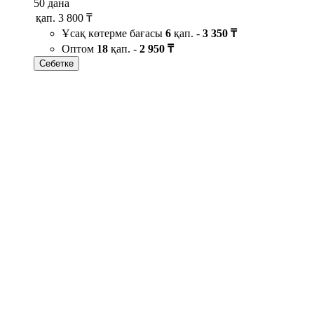
50 дана
қап.
3 800 ₸
Ұсақ көтерме бағасы
6
қап. -
3 350 ₸
Оптом
18
қап. -
2 950 ₸
Себетке