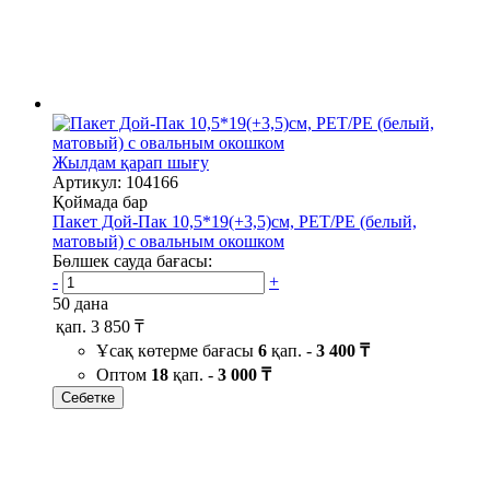
Жылдам қарап шығу
Артикул: 104166
Қоймада бар
Пакет Дой-Пак 10,5*19(+3,5)см, PET/PE (белый,
матовый) с овальным окошком
Бөлшек сауда бағасы:
-
+
50 дана
қап.
3 850 ₸
Ұсақ көтерме бағасы
6
қап. -
3 400 ₸
Оптом
18
қап. -
3 000 ₸
Себетке