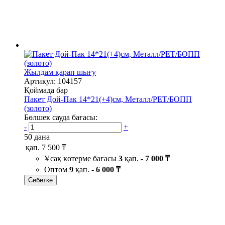
Жылдам қарап шығу
Артикул: 104157
Қоймада бар
Пакет Дой-Пак 14*21(+4)см, Металл/PET/БОПП
(золото)
Бөлшек сауда бағасы:
-
+
50 дана
қап.
7 500 ₸
Ұсақ көтерме бағасы
3
қап. -
7 000 ₸
Оптом
9
қап. -
6 000 ₸
Себетке