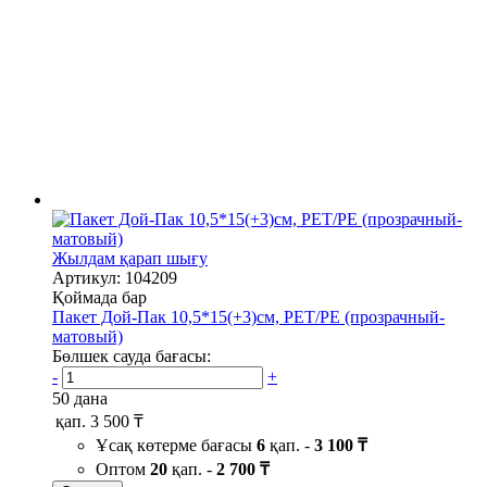
Жылдам қарап шығу
Артикул: 104209
Қоймада бар
Пакет Дой-Пак 10,5*15(+3)см, PET/PE (прозрачный-
матовый)
Бөлшек сауда бағасы:
-
+
50 дана
қап.
3 500 ₸
Ұсақ көтерме бағасы
6
қап. -
3 100 ₸
Оптом
20
қап. -
2 700 ₸