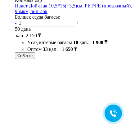
Қоймада бар
Пакет Дой-Пак 10,5*15(+3,5)см, PET/PE (прозрачный),
95мкм, зип-лок
Бөлшек сауда бағасы:
-
+
50 дана
қап.
2 150 ₸
Ұсақ көтерме бағасы
10
қап. -
1 900 ₸
Оптом
33
қап. -
1 650 ₸
Себетке