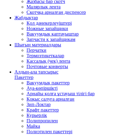
Жазбасы бар скотч
Малярлық лента
Скотчқа арналған диспенсер
Жабдықтар
Қол дәнекерлеуіштері
Ножные запайщики
Вакуумдық қаптауыштар
Запчасти к запайщикам
Шығын материалдары
Перчатки
Термоэтикеткалар
Кассалық (чек) лента
Почтовые конверты
Алдын-ала тапсырыс
Пакеттер
Вакуумдық пакеттер
Ауа-көпіршікті
Арнайы қолға ұстауыш тілігі бар
Қоқыс салуға арналған
Зип-Локтар
Крафт пакеттер
Курьерлік
Полипропилен
Майка
Полиэтилен пакеттері