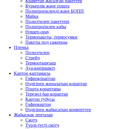
Крафттан жасалған пакеттер
Курьерлік және пошта
Полипропиленді және БОПП
Майка
Полиэтилен пакеттері
Полипропилен қабы
Өлшеп-орау
Термопакеты, термосумки
Пакеты под саженцы
Пленка
Полиэтилен
Стрейч
Термоотырғыш
Ауа-көпіршікті
Картон қаптамасы
Гофроқораптар
Өздігінен жиналатын қораптар
Пошта қораптары
Терезесі бар қораптар
Картон тубусы
Гофрокартон
Өздігінен жабысатын конверттер
Жабысқақ ленталар
Скотч
Түрлі-түсті скотч