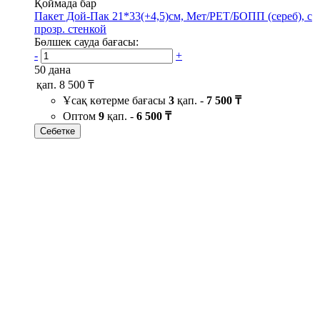
Қоймада бар
Пакет Дой-Пак 21*33(+4,5)см, Мет/PET/БОПП (сереб), с
прозр. стенкой
Бөлшек сауда бағасы:
-
+
50 дана
қап.
8 500 ₸
Ұсақ көтерме бағасы
3
қап. -
7 500 ₸
Оптом
9
қап. -
6 500 ₸
Себетке