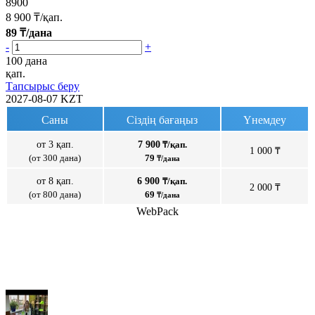
8900
8 900
₸/қап.
89
₸/дана
-
+
100 дана
қап.
Тапсырыс беру
2027-08-07
KZT
Саны
Сіздің бағаңыз
Үнемдеу
от 3 қап.
7 900
₸/қап.
1 000 ₸
(от 300 дана)
79
₸/дана
от 8 қап.
6 900
₸/қап.
2 000 ₸
(от 800 дана)
69
₸/дана
WebPack