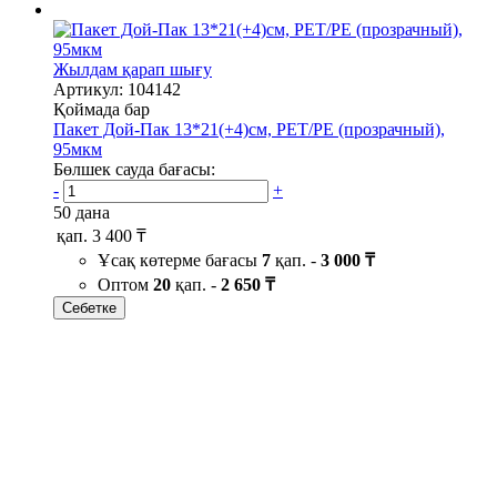
Жылдам қарап шығу
Артикул: 104142
Қоймада бар
Пакет Дой-Пак 13*21(+4)см, PET/PE (прозрачный),
95мкм
Бөлшек сауда бағасы:
-
+
50 дана
қап.
3 400 ₸
Ұсақ көтерме бағасы
7
қап. -
3 000 ₸
Оптом
20
қап. -
2 650 ₸
Себетке