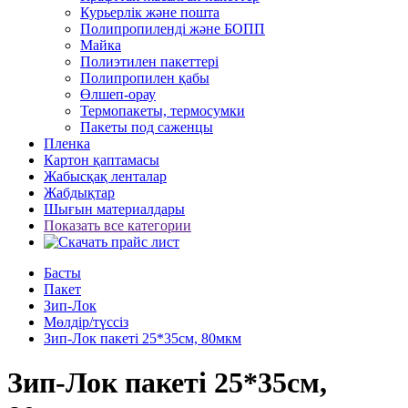
Курьерлік және пошта
Полипропиленді және БОПП
Майка
Полиэтилен пакеттері
Полипропилен қабы
Өлшеп-орау
Термопакеты, термосумки
Пакеты под саженцы
Пленка
Картон қаптамасы
Жабысқақ ленталар
Жабдықтар
Шығын материалдары
Показать все категории
Басты
Пакет
Зип-Лок
Мөлдір/түссіз
Зип-Лок пакеті 25*35см, 80мкм
Зип-Лок пакеті 25*35см,