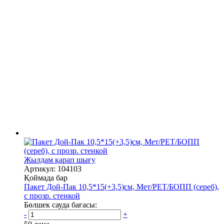
Жылдам қарап шығу
Артикул: 104103
Қоймада бар
Пакет Дой-Пак 10,5*15(+3,5)см, Мет/PET/БОПП (сереб),
с прозр. стенкой
Бөлшек сауда бағасы:
-
+