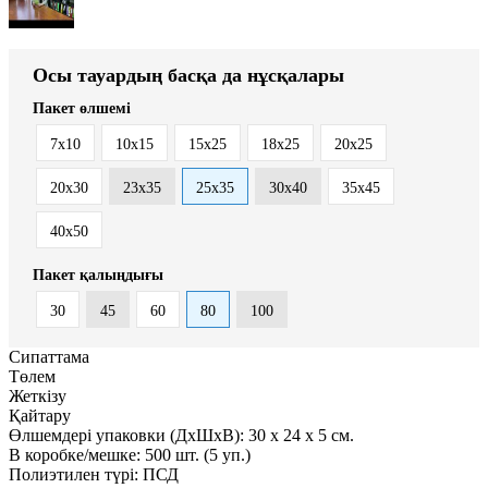
Осы тауардың басқа да нұсқалары
Пакет өлшемі
7x10
10x15
15x25
18x25
20x25
20x30
23x35
25x35
30x40
35x45
40x50
Пакет қалыңдығы
30
45
60
80
100
Сипаттама
Төлем
Жеткізу
Қайтару
Өлшемдері упаковки (ДxШxВ):
30
x
24
x
5 см.
В коробке/мешке:
500 шт. (5 уп.)
Полиэтилен түрі:
ПСД