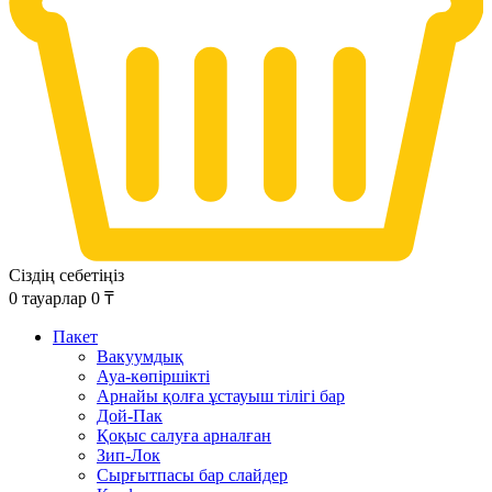
Сіздің себетіңіз
0
тауарлар
0
₸
Пакет
Вакуумдық
Ауа-көпіршікті
Арнайы қолға ұстауыш тілігі бар
Дой-Пак
Қоқыс салуға арналған
Зип-Лок
Сырғытпасы бар слайдер