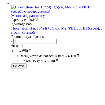
Жылдам қарап шығу
Артикул: 104108
Қоймада бар
Пакет Дой-Пак 15*24(+3,5)см, Мет/PET/БОПП (сереб), с
прозр. стенкой
Бөлшек сауда бағасы:
-
+
50 дана
қап.
4 650 ₸
Ұсақ көтерме бағасы
5
қап. -
4 150 ₸
Оптом
15
қап. -
3 600 ₸
Себетке