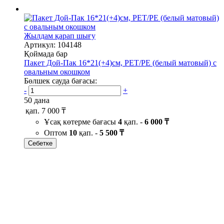
Жылдам қарап шығу
Артикул: 104148
Қоймада бар
Пакет Дой-Пак 16*21(+4)см, PET/PE (белый матовый) с
овальным окошком
Бөлшек сауда бағасы:
-
+
50 дана
қап.
7 000 ₸
Ұсақ көтерме бағасы
4
қап. -
6 000 ₸
Оптом
10
қап. -
5 500 ₸
Себетке