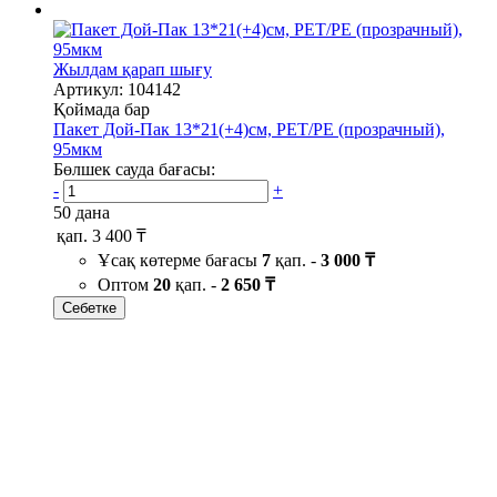
Жылдам қарап шығу
Артикул: 104142
Қоймада бар
Пакет Дой-Пак 13*21(+4)см, PET/PE (прозрачный),
95мкм
Бөлшек сауда бағасы:
-
+
50 дана
қап.
3 400 ₸
Ұсақ көтерме бағасы
7
қап. -
3 000 ₸
Оптом
20
қап. -
2 650 ₸
Себетке