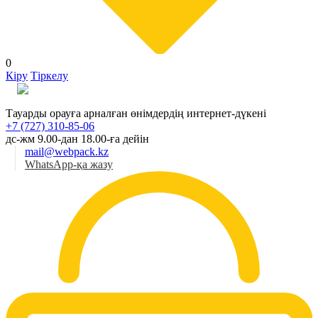
0
Кіру
Тіркелу
Қаз
Тауарды орауға арналған өнімдердің интернет-дүкені
+7 (727) 310-85-06
дс-жм 9.00-дан 18.00-ға дейін
mail@webpack.kz
WhatsApp-қа жазу