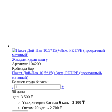
Жылдам қарап шығу
Артикул: 104209
Қоймада бар
Пакет Дой-Пак 10,5*15(+3)см, PET/PE (прозрачный-
матовый)
Бөлшек сауда бағасы:
-
+
50 дана
қап.
3 500 ₸
Ұсақ көтерме бағасы
6
қап. -
3 100 ₸
Оптом
20
қап. -
2 700 ₸