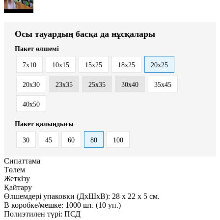
Осы тауардың басқа да нұсқалары
Пакет өлшемі
7x10
10x15
15x25
18x25
20x25
20x30
23x35
25x35
30x40
35x45
40x50
Пакет қалыңдығы
30
45
60
80
100
Сипаттама
Төлем
Жеткізу
Қайтару
Өлшемдері упаковки (ДxШxВ):
28
x
22
x
5 см.
В коробке/мешке:
1000 шт. (10 уп.)
Полиэтилен түрі:
ПСД