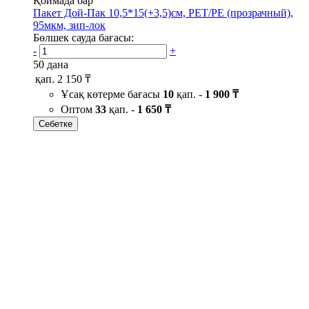
Қоймада бар
Пакет Дой-Пак 10,5*15(+3,5)см, PET/PE (прозрачный),
95мкм, зип-лок
Бөлшек сауда бағасы:
-
+
50 дана
қап.
2 150 ₸
Ұсақ көтерме бағасы
10
қап. -
1 900 ₸
Оптом
33
қап. -
1 650 ₸
Себетке