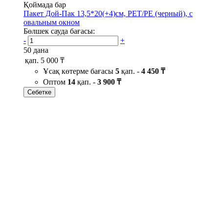
Қоймада бар
Пакет Дой-Пак 13,5*20(+4)см, PET/PE (черный), с
овальным окном
Бөлшек сауда бағасы:
-
+
50 дана
қап.
5 000 ₸
Ұсақ көтерме бағасы
5
қап. -
4 450 ₸
Оптом
14
қап. -
3 900 ₸
Себетке