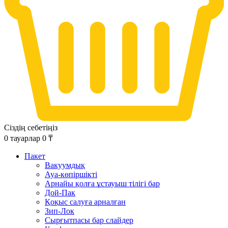
Сіздің себетіңіз
0
тауарлар
0
₸
Пакет
Вакуумдық
Ауа-көпіршікті
Арнайы қолға ұстауыш тілігі бар
Дой-Пак
Қоқыс салуға арналған
Зип-Лок
Сырғытпасы бар слайдер