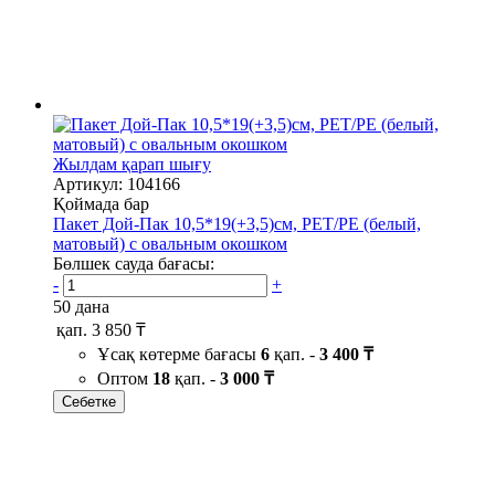
Жылдам қарап шығу
Артикул: 104166
Қоймада бар
Пакет Дой-Пак 10,5*19(+3,5)см, PET/PE (белый,
матовый) с овальным окошком
Бөлшек сауда бағасы:
-
+
50 дана
қап.
3 850 ₸
Ұсақ көтерме бағасы
6
қап. -
3 400 ₸
Оптом
18
қап. -
3 000 ₸
Себетке