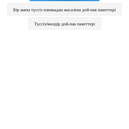
Бір жағы түссіз пленкадан жасалған дой-пак пакеттері
Түссіз/мөлдір дой-пак пакеттері