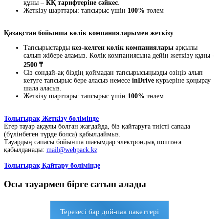
құны –
КҚ тарифтеріне сәйкес
.
Жеткізу шарттары: тапсырыс үшін
100%
төлем
Қазақстан бойынша көлік компанияларымен жеткізу
Тапсырыстарды
кез-келген көлік компаниялары
арқылы
салып жібере аламыз. Көлік компаниясына дейін жеткізу құны -
2500 ₸
Сіз сондай-ақ біздің қоймадан тапсырысыңызды өзіңіз алып
кетуге тапсырыс бере аласыз немесе
inDrive
курьеріне қоңырау
шала аласыз.
Жеткізу шарттары: тапсырыс үшін
100%
төлем
Толығырақ Жеткізу бөлімінде
Егер тауар ақаулы болған жағдайда, біз қайтаруға тиісті сапада
(бүлінбеген түрде болса) қабылдаймыз.
Тауардың сапасы бойынша шағымдар электрондық поштаға
қабылданады:
mail@webpack.kz
Толығырақ Қайтару бөлімінде
Осы тауармен бірге сатып алады
Терезесі бар дой-пак пакеттері