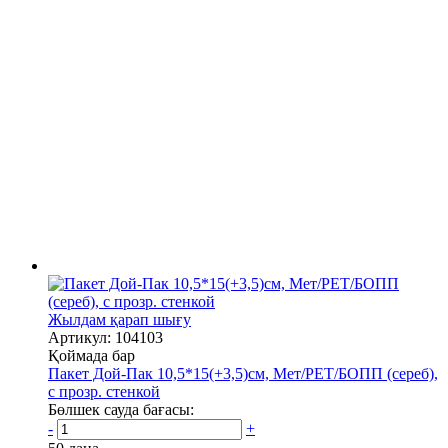
Жылдам қарап шығу
Артикул: 104103
Қоймада бар
Пакет Дой-Пак 10,5*15(+3,5)см, Мет/PET/БОПП (сереб),
с прозр. стенкой
Бөлшек сауда бағасы:
-
+