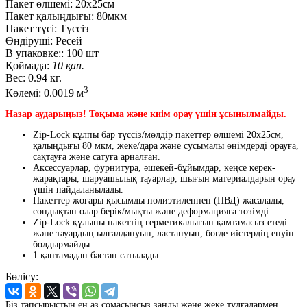
Пакет өлшемі:
20x25см
Пакет қалыңдығы:
80мкм
Пакет түсі:
Түссіз
Өндіруші:
Ресей
В упаковке::
100 шт
Қоймада:
10 қап.
Вес:
0.94 кг.
3
Көлемі:
0.0019 м
Назар аударыңыз! Тоқыма және киім орау үшін ұсынылмайды.
Zip-Lock құлпы бар түссіз/мөлдір пакеттер өлшемі 20х25см,
қалыңдығы 80 мкм, жеке/дара және сусымалы өнімдерді орауға,
сақтауға және сатуға арналған.
Аксессуарлар, фурнитура, әшекей-бұйымдар, кеңсе керек-
жарақтары, шаруашылық тауарлар, шығын материалдарын орау
үшін пайдаланылады.
Пакеттер жоғары қысымды полиэтиленнен (ПВД) жасалады,
сондықтан олар берік/мықты және деформацияға төзімді.
Zip-Lock құлыпы пакеттің герметикалығын қамтамасыз етеді
және тауардың ылғалдануын, ластануын, бөгде иістердің енуін
болдырмайды.
1 қаптамадан бастап сатылады.
Бөлісу:
Біз тапсырыстың ең аз сомасынсыз заңды және жеке тұлғалармен