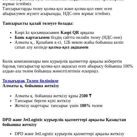
жұмыс істейміз.
Тапсырыстарды төлеу қолма-қол және қолма-қол емес есеп
айырысумен жүзеге асырылады, НДС-пен жұмыс істейміз.
Тапсырысты қалай төлеуге болады:
Kaspi.kz қосымшасымен
Kaspi QR
арқылы
Банк картасымен
біздің сайтта онлайн төлеу (НДС-пен)
Алматы қ., Қазыбаев к-сі, 12Б мекен-жайы бойынша келіп
сатып алу кезінде
қолма-қол ақшамен
Көлік компаниялары мен курьерлік қызметтер арқылы жіберетін
барлық тапсырыстар қолма-қол ақшасыз есеп айырысу бойынша 100%
алдын-ала төлем бойынша жөнелтілетінін ескеріңіз.
Толығырақ Төлем бөлімінде
Алматы қ. бойынша жеткізу
Алматы қ. бойынша жеткізу құны
2500 ₸
Тапсырыс берген күні жеткізу
Жеткізу шарттары: тапсырыс үшін
100%
төлем
DPD және JetLogistic курьерлік қызметтері арқылы Қазақстан
бойынша жеткізу
DPD және JetLogistic курьерлік қызметтері арқылы жеткізу