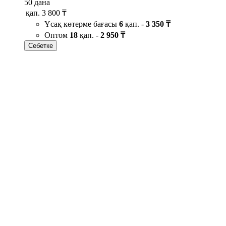
50 дана
қап.
3 800 ₸
Ұсақ көтерме бағасы
6
қап. -
3 350 ₸
Оптом
18
қап. -
2 950 ₸
Себетке