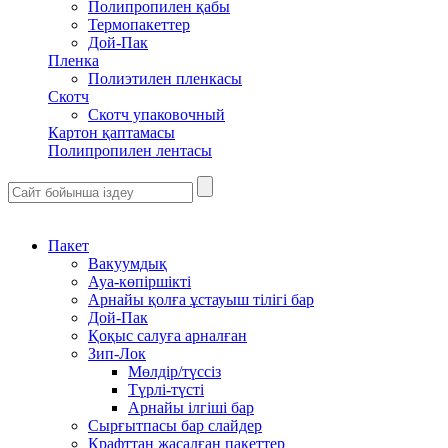
Полипропилен қабы
Термопакеттер
Дой-Пак
Пленка
Полиэтилен пленкасы
Скотч
Скотч упаковочный
Картон қаптамасы
Полипропилен лентасы
Пакет
Вакуумдық
Ауа-көпіршікті
Арнайы қолға ұстауыш тілігі бар
Дой-Пак
Қоқыс салуға арналған
Зип-Лок
Мөлдір/түссіз
Түрлі-түсті
Арнайы ілгіші бар
Сырғытпасы бар слайдер
Крафттан жасалған пакеттер