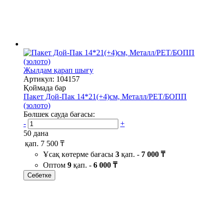
Жылдам қарап шығу
Артикул: 104157
Қоймада бар
Пакет Дой-Пак 14*21(+4)см, Металл/PET/БОПП
(золото)
Бөлшек сауда бағасы:
-
+
50 дана
қап.
7 500 ₸
Ұсақ көтерме бағасы
3
қап. -
7 000 ₸
Оптом
9
қап. -
6 000 ₸
Себетке