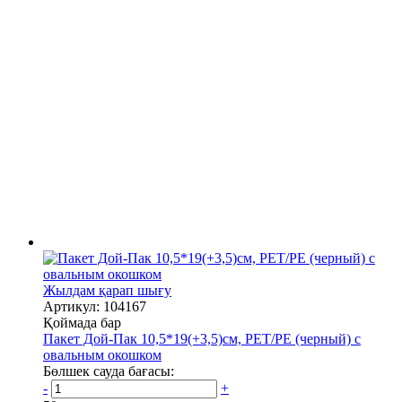
Жылдам қарап шығу
Артикул: 104167
Қоймада бар
Пакет Дой-Пак 10,5*19(+3,5)см, PET/PE (черный) с
овальным окошком
Бөлшек сауда бағасы:
-
+