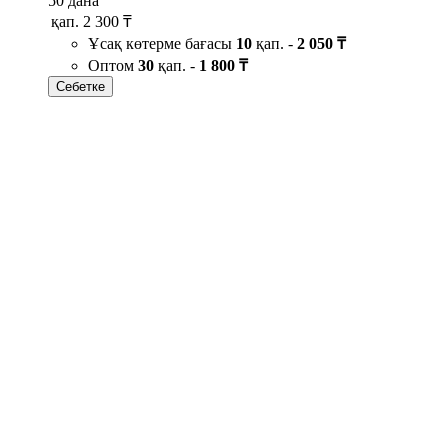
50 дана
қап.
2 300 ₸
Ұсақ көтерме бағасы
10
қап. -
2 050 ₸
Оптом
30
қап. -
1 800 ₸
Себетке