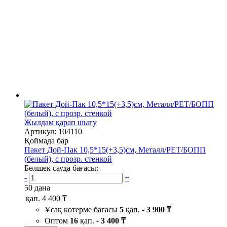
Жылдам қарап шығу
Артикул: 104110
Қоймада бар
Пакет Дой-Пак 10,5*15(+3,5)см, Металл/PET/БОПП
(белый), с прозр. стенкой
Бөлшек сауда бағасы:
-
+
50 дана
қап.
4 400 ₸
Ұсақ көтерме бағасы
5
қап. -
3 900 ₸
Оптом
16
қап. -
3 400 ₸