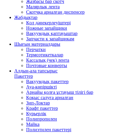
Жазбасы бар скотч
Малярлық лента
Скотчқа арналған диспенсер
Жабдықтар
Қол дәнекерлеуіштері
Ножные запайщики
Вакуумдық қаптауыштар
Запчасти к запайщикам
Шығын материалдары
Перчатки
Термоэтикеткалар
Кассалық (чек) лента
Почтовые конверты
Алдын-ала тапсырыс
Пакеттер
Вакуумдық пакеттер
Ауа-көпіршікті
Арнайы қолға ұстауыш тілігі бар
Қоқыс салуға арналған
Зип-Локтар
Крафт пакеттер
Курьерлік
Полипропилен
Майка
Полиэтилен пакеттері