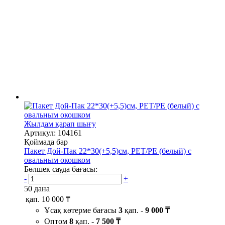
Жылдам қарап шығу
Артикул: 104161
Қоймада бар
Пакет Дой-Пак 22*30(+5,5)см, PET/PE (белый) с
овальным окошком
Бөлшек сауда бағасы:
-
+
50 дана
қап.
10 000 ₸
Ұсақ көтерме бағасы
3
қап. -
9 000 ₸
Оптом
8
қап. -
7 500 ₸