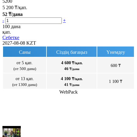
5200
5 200
₸/қап.
52
₸/дана
-
+
100 дана
қап.
Себетке
2027-08-08
KZT
Саны
Сіздің бағаңыз
Үнемдеу
от 5 қап.
4 600
₸/қап.
600 ₸
(от 500 дана)
46
₸/дана
от 13 қап.
4 100
₸/қап.
1 100 ₸
(от 1300 дана)
41
₸/дана
WebPack