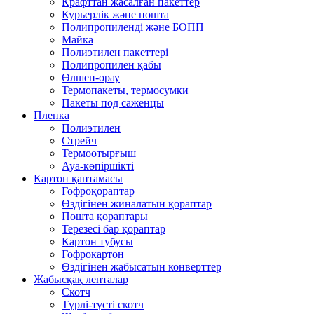
Крафттан жасалған пакеттер
Курьерлік және пошта
Полипропиленді және БОПП
Майка
Полиэтилен пакеттері
Полипропилен қабы
Өлшеп-орау
Термопакеты, термосумки
Пакеты под саженцы
Пленка
Полиэтилен
Стрейч
Термоотырғыш
Ауа-көпіршікті
Картон қаптамасы
Гофроқораптар
Өздігінен жиналатын қораптар
Пошта қораптары
Терезесі бар қораптар
Картон тубусы
Гофрокартон
Өздігінен жабысатын конверттер
Жабысқақ ленталар
Скотч
Түрлі-түсті скотч