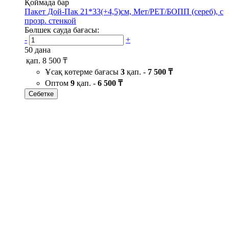
Қоймада бар
Пакет Дой-Пак 21*33(+4,5)см, Мет/PET/БОПП (сереб), с
прозр. стенкой
Бөлшек сауда бағасы:
-
+
50 дана
қап.
8 500 ₸
Ұсақ көтерме бағасы
3
қап. -
7 500 ₸
Оптом
9
қап. -
6 500 ₸
Себетке