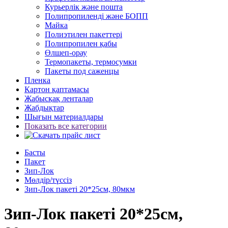
Курьерлік және пошта
Полипропиленді және БОПП
Майка
Полиэтилен пакеттері
Полипропилен қабы
Өлшеп-орау
Термопакеты, термосумки
Пакеты под саженцы
Пленка
Картон қаптамасы
Жабысқақ ленталар
Жабдықтар
Шығын материалдары
Показать все категории
Басты
Пакет
Зип-Лок
Мөлдір/түссіз
Зип-Лок пакеті 20*25см, 80мкм
Зип-Лок пакеті 20*25см,